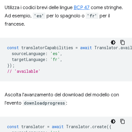
Utilizza i codici brevi delle lingue
BCP 47
come stringhe.
Ad esempio,
'es'
per lo spagnolo o
'fr'
per il
francese.
const
translatorCapabilities
=
await
Translator
.
avai
sourceLanguage
:
'es'
,
targetLanguage
:
'fr'
,
});
// 'available'
Ascolta l'avanzamento del download del modello con
l'evento
downloadprogress
:
const
translator
=
await
Translator
.
create
({