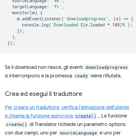
sourceLanguage
:
'es'
,
targetLanguage
:
'fr'
,
monitor
(
m
)
{
m
.
addEventListener
(
'downloadprogress'
,
(
e
)
=
>
{
console
.
log
(
`Downloaded 
${
e
.
loaded
*
100
}
%`
);
});
},
});
Se il download non riesce, gli eventi
downloadprogress
si interrompono e la promessa
ready
viene rifiutata.
Crea ed esegui il traduttore
Per creare un traduttore, verifica l'attivazione dell'utente
e chiama la funzione asincrona
create()
.
La funzione
create()
di Translator richiede un parametro options
con due campi, uno per
sourceLanguage
e uno per