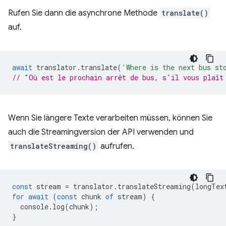
Rufen Sie dann die asynchrone Methode
translate()
auf.
await
translator
.
translate
(
'Where is the next bus st
// "Où est le prochain arrêt de bus, s'il vous plaît
Wenn Sie längere Texte verarbeiten müssen, können Sie
auch die Streamingversion der API verwenden und
translateStreaming()
aufrufen.
const
stream
=
translator
.
translateStreaming
(
longTex
for
await
(
const
chunk
of
stream
)
{
console
.
log
(
chunk
);
}