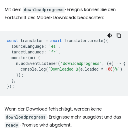
Mit dem
downloadprogress
-Ereignis können Sie den
Fortschritt des Modell-Downloads beobachten:
const
translator
=
await
Translator
.
create
({
sourceLanguage
:
'es'
,
targetLanguage
:
'fr'
,
monitor
(
m
)
{
m
.
addEventListener
(
'downloadprogress'
,
(
e
)
=
>
{
console
.
log
(
`Downloaded 
${
e
.
loaded
*
100
}
%`
);
});
},
});
Wenn der Download fehlschlägt, werden keine
downloadprogress
-Ereignisse mehr ausgelöst und das
ready
-Promise wird abgelehnt.