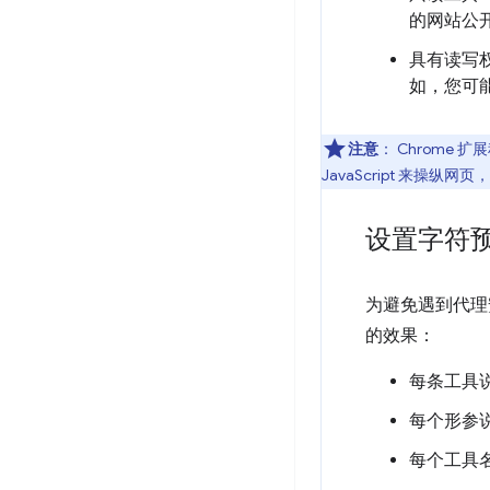
的网站公
具有读写
如，您可
注意
：
Chrome 
JavaScript 来操纵网
设置字符
为避免遇到代理
的效果：
每条工具说
每个形参说
每个工具名