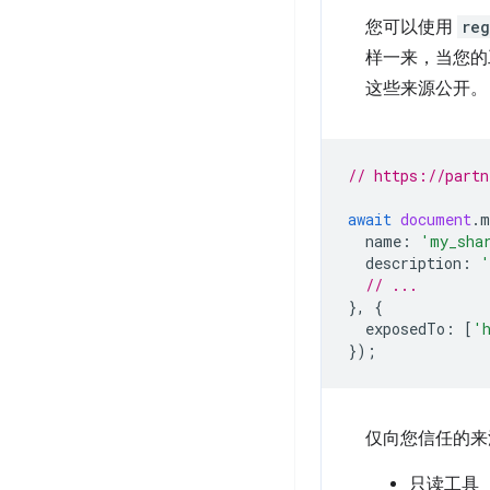
您可以使用
reg
样一来，当您的
这些来源公开。
// https://partn
await
document
.
m
name
:
'my_sha
description
:
'
// ...
},
{
exposedTo
:
[
'
});
仅向您信任的来
只读工具