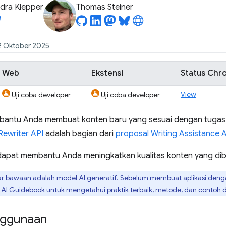
dra Klepper
Thomas Steiner
22 Oktober 2025
Web
Ekstensi
Status Chr
View
Uji coba developer
Uji coba developer
bantu Anda membuat konten baru yang sesuai dengan tugas 
Rewriter API
adalah bagian dari
proposal Writing Assistance 
i dapat membantu Anda meningkatkan kualitas konten yang di
ar bawaan adalah model AI generatif. Sebelum membuat aplikasi de
+ AI Guidebook
untuk mengetahui praktik terbaik, metode, dan contoh 
nggunaan