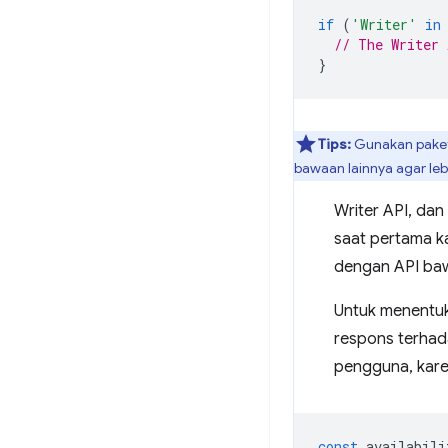
if
(
'Writer'
in
// The Writer 
}
Tips:
Gunakan pake
bawaan lainnya agar le
Writer API, dan
saat pertama ka
dengan API baw
Untuk menentuk
respons terha
pengguna, kar
const
availabili