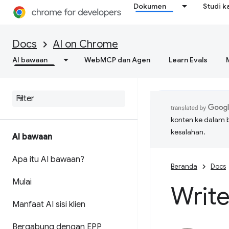
Dokumen
Studi k
Docs
AI on Chrome
AI bawaan
WebMCP dan Agen
Learn Evals
konten ke dalam 
kesalahan.
AI bawaan
Apa itu AI bawaan?
Beranda
Docs
Mulai
Write
Manfaat AI sisi klien
Bergabung dengan EPP