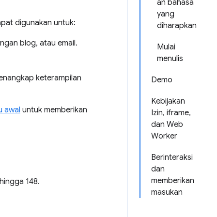
an bahasa
yang
dapat digunakan untuk:
diharapkan
ngan blog, atau email.
Mulai
menulis
enangkap keterampilan
Demo
Kebijakan
u awal
untuk memberikan
Izin, iframe,
dan Web
Worker
Berinteraksi
dan
memberikan
hingga 148.
masukan