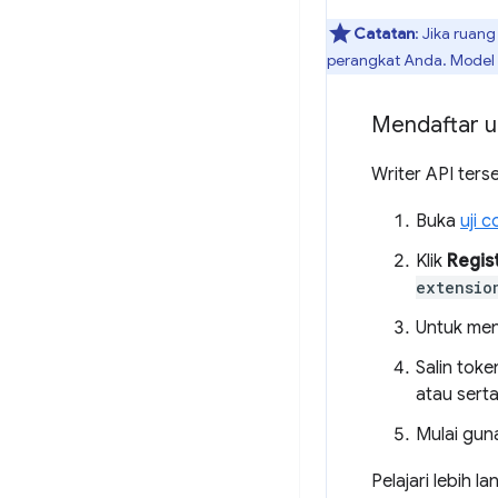
Catatan
: Jika ruan
perangkat Anda. Model 
Mendaftar un
Writer API ters
Buka
uji 
Klik
Regis
extensio
Untuk meng
Salin tok
atau sert
Mulai gun
Pelajari lebih la