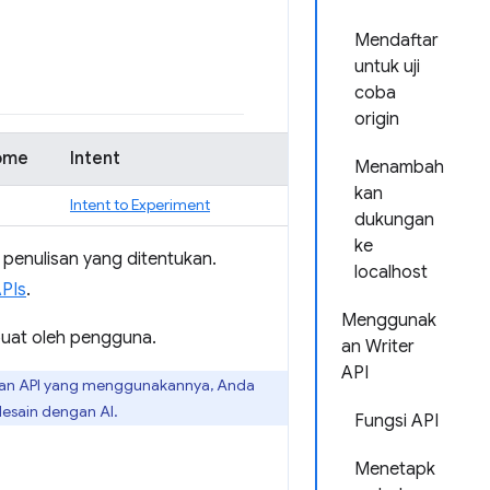
Mendaftar
untuk uji
coba
origin
ome
Intent
Menambah
kan
Intent to Experiment
dukungan
ke
penulisan yang ditentukan.
localhost
APIs
.
Menggunak
buat oleh pengguna.
an Writer
API
ngan API yang menggunakannya, Anda
desain dengan AI.
Fungsi API
Menetapk