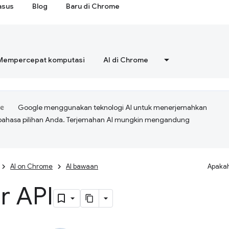
asus
Blog
Baru di Chrome
Mempercepat komputasi
AI di Chrome
Google menggunakan teknologi AI untuk menerjemahkan
bahasa pilihan Anda. Terjemahan AI mungkin mengandung
AI on Chrome
AI bawaan
Apakah
r API