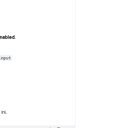
nabled
.
input
ini.