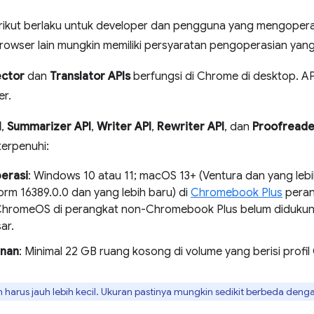
rikut berlaku untuk developer dan pengguna yang mengopera
Browser lain mungkin memiliki persyaratan pengoperasian yan
ctor
dan
Translator APIs
berfungsi di Chrome di desktop. API 
er.
I
,
Summarizer API
,
Writer API
,
Rewriter API
, dan
Proofreade
terpenuhi:
erasi
: Windows 10 atau 11; macOS 13+ (Ventura dan yang leb
form 16389.0.0 dan yang lebih baru) di
Chromebook Plus
peran
ChromeOS di perangkat non-Chromebook Plus belum diduku
ar.
nan
: Minimal 22 GB ruang kosong di volume yang berisi profi
harus jauh lebih kecil. Ukuran pastinya mungkin sedikit berbeda deng