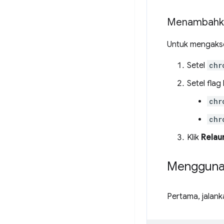
Menambahka
Untuk mengakse
Setel
chr
Setel flag
chr
chr
Klik
Relau
Menggunak
Pertama, jalank