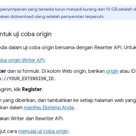
g penyimpanan yang tersedia turun menjadi kurang dari 10 GB setelah 
akan didownload ulang setelah persyaratan terpenuhi.
tuk uji coba origin
edia dalam uji coba origin bersama dengan Rewriter API. Untu
coba origin Writer API
.
ter
dan isi formulir. Di kolom Web origin, berikan
origin
atau ID
n://YOUR_EXTENSION_ID
.
irim, klik
Register
.
en yang diberikan, dan tambahkan ke setiap halaman web yang 
akan dalam
manifes Ekstensi Anda
.
akan Writer dan Rewriter API.
njut cara
memulai uji coba origin
.