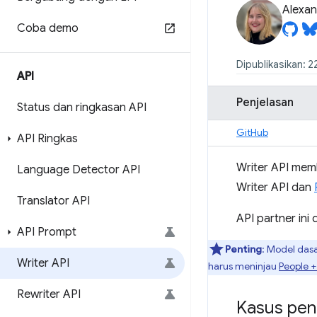
Alexan
Coba demo
Dipublikasikan: 
API
Penjelasan
Status dan ringkasan API
GitHub
API Ringkas
Writer API mem
Language Detector API
Writer API dan
Translator API
API partner in
API Prompt
Penting
: Model das
Writer API
harus meninjau
People 
Rewriter API
Kasus pe