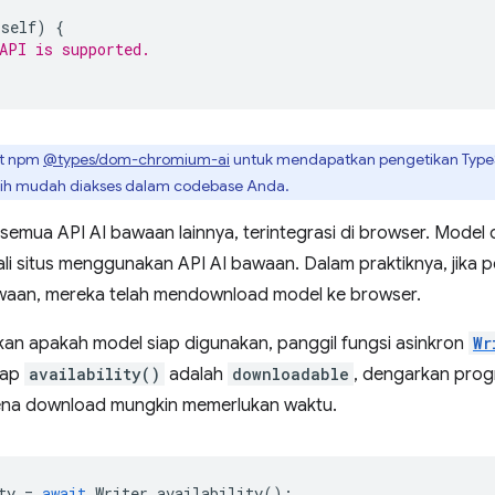
self
)
{
API is supported.
t npm
@types/dom-chromium-ai
untuk mendapatkan pengetikan TypeSc
bih mudah diakses dalam codebase Anda.
 semua API AI bawaan lainnya, terintegrasi di browser. Model
li situs menggunakan API AI bawaan. Dalam praktiknya, jika p
aan, mereka telah mendownload model ke browser.
an apakah model siap digunakan, panggil fungsi asinkron
Wr
dap
availability()
adalah
downloadable
, dengarkan prog
ena download mungkin memerlukan waktu.
ty
=
await
Writer
.
availability
();