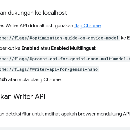
n dukungan ke localhost
s Writer API di localhost, gunakan
flag Chrome
:
ome://flags/#optimization-guide-on-device-model
ke
E
 berikut ke
Enabled
atau
Enabled Multilingual
:
ome://flags/#prompt-api-for-gemini-nano-multimodal-
ome://flags/#writer-api-for-gemini-nano
nch
atau mulai ulang Chrome.
an Writer API
an deteksi fitur untuk melihat apakah browser mendukung API 