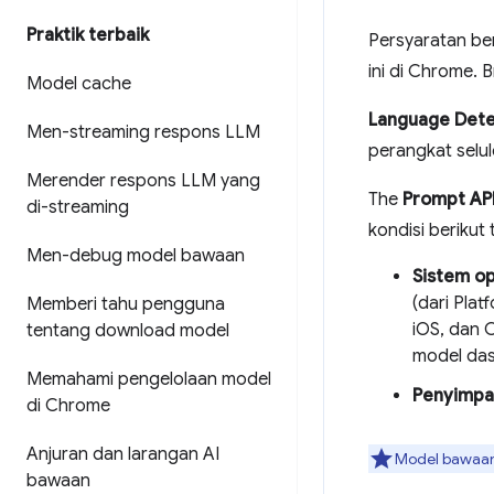
Praktik terbaik
Persyaratan be
ini di Chrome. 
Model cache
Language Dete
Men-streaming respons LLM
perangkat selul
Merender respons LLM yang
The
Prompt AP
di-streaming
kondisi berikut 
Men-debug model bawaan
Sistem op
(dari Plat
Memberi tahu pengguna
iOS, dan 
tentang download model
model das
Memahami pengelolaan model
Penyimpa
di Chrome
Anjuran dan larangan AI
Model bawaan 
bawaan