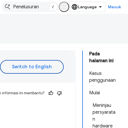
/
Masuk
Pada
halaman ini
Kasus
penggunaan
Mulai
 informasi ini membantu?
Meninjau
persyarata
n
hardware