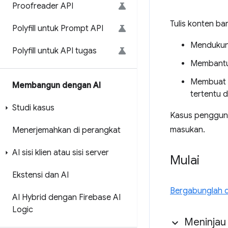
Proofreader API
Tulis konten ba
Polyfill untuk Prompt API
Mendukung
Polyfill untuk API tugas
Membantu 
Membuat d
Membangun dengan AI
tertentu d
Studi kasus
Kasus penggun
masukan.
Menerjemahkan di perangkat
AI sisi klien atau sisi server
Mulai
Ekstensi dan AI
Bergabunglah de
AI Hybrid dengan Firebase AI
Logic
Meninjau