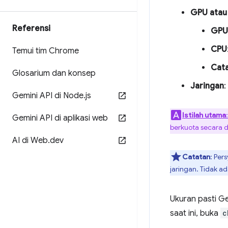
GPU atau
Referensi
GPU
CPU
Temui tim Chrome
Cat
Glosarium dan konsep
Jaringan
:
Gemini API di Node
.
js
Istilah utama
Gemini API di aplikasi web
berkuota secara de
AI di Web
.
dev
Catatan
: Per
jaringan. Tidak 
Ukuran pasti G
saat ini, buka
c