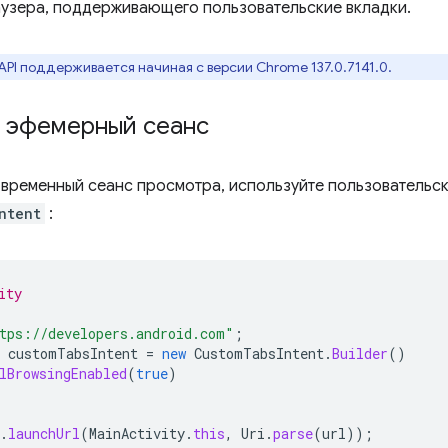
аузера, поддерживающего пользовательские вкладки.
API поддерживается начиная с версии Chrome 137.0.7141.0.
ь эфемерный сеанс
 временный сеанс просмотра, используйте пользовательск
ntent
:
ity
tps://developers.android.com"
;
customTabsIntent
=
new
CustomTabsIntent
.
Builder
()
lBrowsingEnabled
(
true
)
.
launchUrl
(
MainActivity
.
this
,
Uri
.
parse
(
url
));