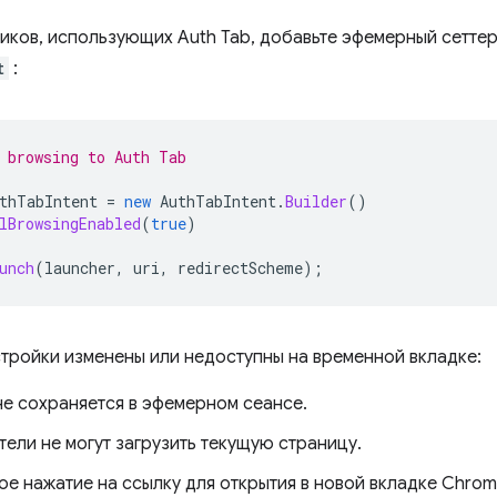
иков, использующих Auth Tab, добавьте эфемерный сетте
t
:
 browsing to Auth Tab
thTabIntent
=
new
AuthTabIntent
.
Builder
()
lBrowsingEnabled
(
true
)
unch
(
launcher
,
uri
,
redirectScheme
);
тройки изменены или недоступны на временной вкладке:
не сохраняется в эфемерном сеансе.
ели не могут загрузить текущую страницу.
ое нажатие на ссылку для открытия в новой вкладке Chro