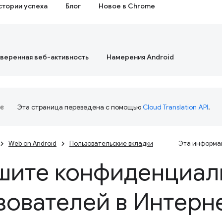
стории успеха
Блог
Новое в Chrome
веренная веб-активность
Намерения Android
Эта страница переведена с помощью
Cloud Translation API
.
Web on Android
Пользовательские вкладки
Эта информац
шите конфиденциал
зователей в Интерн