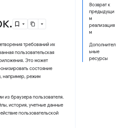
Возврат к
предыдущи
ок
.
м
реализация
м
летворения требований их
Дополнител
ьные
ванная пользовательская
ресурсы
приложения. Это может
ронизировать состояние
я, например, режим
и из браузера пользователя.
лы, история, учетные данные
действие пользовательской