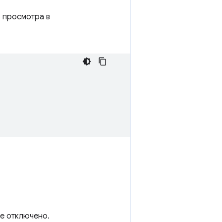
р просмотра в
me отключено.