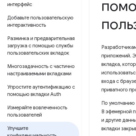
помо
интерфейс
Добавьте пользовательскую
поль
интерактивность
Разминка и предварительная
загрузка с помощью службы
Разработчикам
пользовательских вкладок
приложений. Э
вкладка, кото
Многозадачность с частично
использоватьс
настраиваемыми вкладками
входа с брауз
Упростите аутентификацию с
приватного пр
помощью вкладки Auth
По умолчанию 
Измеряйте вовлеченность
В эфемерной п
пользователей
и другие данн
Улучшите
вкладки закры
конфиденциальность