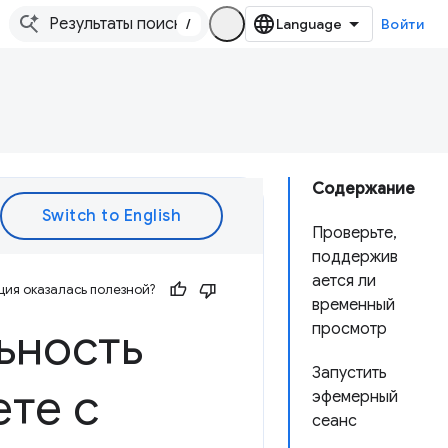
/
Войти
Содержание
Проверьте,
поддержив
ается ли
ия оказалась полезной?
временный
ьность
просмотр
Запустить
ете с
эфемерный
сеанс