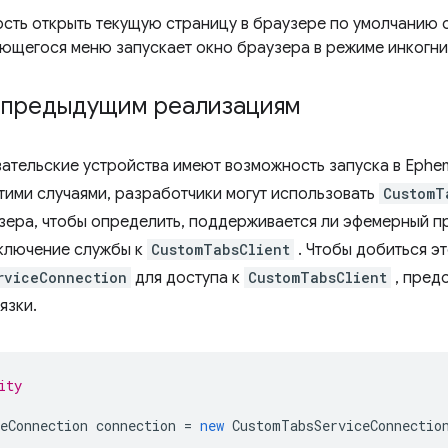
сть открыть текущую страницу в браузере по умолчанию
ющегося меню запускает окно браузера в режиме инкогни
к предыдущим реализациям
вательские устройства имеют возможность запуска в Ephem
этими случаями, разработчики могут использовать
CustomT
зера, чтобы определить, поддерживается ли эфемерный п
ключение службы к
CustomTabsClient
. Чтобы добиться эт
rviceConnection
для доступа к
CustomTabsClient
, пред
язки.
ity
eConnection
connection
=
new
CustomTabsServiceConnectio