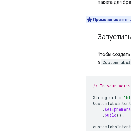
пакета для бр
Примечание:
этот 
Запустит
Чтобы создать
в
CustomTabsI
// In your activ
String
url
=
"ht
CustomTabsIntent
.
setEphemera
.
build
();
customTabsIntent