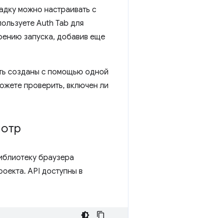
адку можно настраивать с
ользуете Auth Tab для
рению запуска, добавив еще
ыть созданы с помощью одной
можете проверить, включен ли
мотр
иблиотеку браузера
оекта. API доступны в