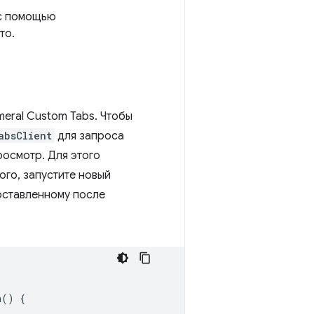
 с помощью
то.
eral Custom Tabs. Чтобы
absClient
для запроса
росмотр. Для этого
ого, запустите новый
оставленному после
n
()
{