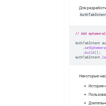
Для разработч
AuthTabInten
// Add ephemeral
AuthTabIntent
au
.
setEphemera
.
build
();
authTabIntent
.
la
Некоторые нас
История 
Пользоват
Длительн