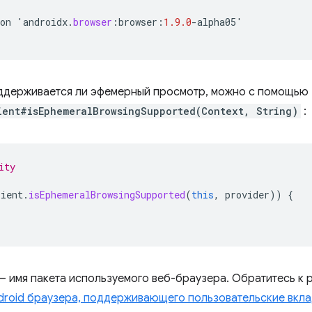
on
'
androidx
.
browser
:
browser
:
1.9.0
-
alpha05
'
ддерживается ли эфемерный просмотр, можно с помощью
ient#isEphemeralBrowsingSupported(Context, String)
:
ity
lient
.
isEphemeralBrowsingSupported
(
this
,
provider
))
{
 имя пакета используемого веб-браузера. Обратитесь к 
droid браузера, поддерживающего пользовательские вкл