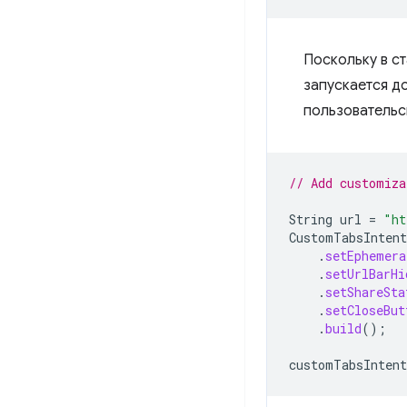
Поскольку в с
запускается д
пользовательс
// Add customiza
String
url
=
"ht
CustomTabsIntent
.
setEphemera
.
setUrlBarHi
.
setShareSta
.
setCloseBut
.
build
();
customTabsIntent