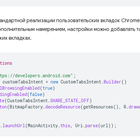
тандартной реализации пользовательских вкладок Chrom
ополнительным намерением, настройки можно добавлять так
ких вкладках.
tions
tps://developers.android.com"
;
customTabsIntent
=
new
CustomTabsIntent
.
Builder
()
lBrowsingEnabled
(
true
)
dingEnabled
(
false
)
te
(
CustomTabsIntent
.
SHARE_STATE_OFF
)
ton
(
BitmapFactory
.
decodeResource
(
getResources
(),
R
.
draw
.
launchUrl
(
MainActivity
.
this
,
Uri
.
parse
(
url
));