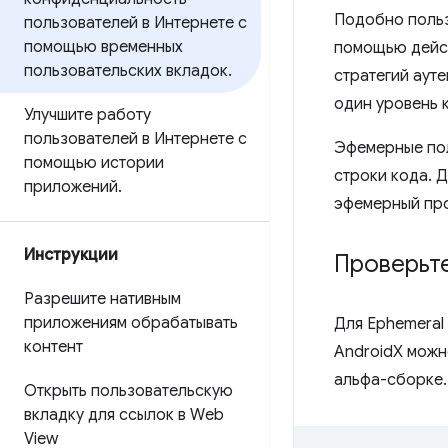
Подобно польз
пользователей в Интернете с
помощью временных
помощью дейст
пользовательских вкладок
.
стратегий аут
один уровень 
Улучшите работу
пользователей в Интернете с
Эфемерные пол
помощью истории
строки кода. Д
приложений
.
эфемерный про
Инструкции
Проверьт
Разрешите нативным
приложениям обрабатывать
Для Ephemeral
контент
AndroidX можн
альфа-сборке.
Открыть пользовательскую
вкладку для ссылок в Web
View