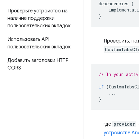
dependencies
{
implementati
Проверьте устройство на
}
наличие поддержки
пользовательских вкладок
Использовать API
Проверить, по
пользовательских вкладок
CustomTabsCl
Добавить заголовки HTTP
CORS
// In your activ
if
(
CustomTabsC
...
}
где
provider
—
устройстве An