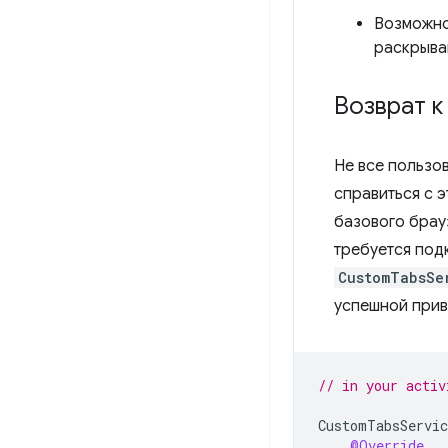
Возможно
раскрыва
Возврат 
Не все пользо
справиться с 
базового брау
требуется под
CustomTabsSe
успешной прив
// in your activ
CustomTabsServic
@Override