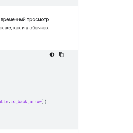
e временный просмотр
 же, как и в обычных
able
.
ic_back_arrow
))