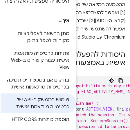
טוריה ספציפית לאפליקציה
ההטמעה המלאה של ספריית התמיכה זמינה ב-[GitHub]
ת התחלה. הוא מכיל גם את
.
.
.
נדרשים כדי להתחבר לשירות, כי אי
שנמצאים במאגר
 הרשאה לאפליקציות
ריות לטפל בתוכן
יסיות מותאמות
חת כרטיסייה מותאמת
ת עבור קישורים ב-Web
V
קים אם במכשיר יש תמיכה
// Using a VIEW intent 
טיסיות מותאמות אישית
// Caller should not be
// FLAG_ACTIVITY_NEW_DO
שימוש בממשק ה-API של
String
url
=
¨
https
:
//p
יסייה מותאמת אישית
Intent
intent
=
new
Int
//  Must have. Extra us
 כותרות HTTP CORS
//  whilst creating a n
//  used and there is n