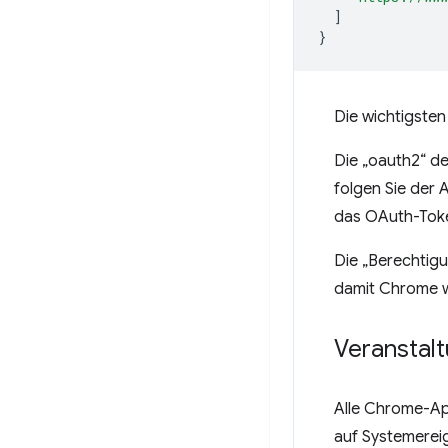
]
}
Die wichtigsten
Die „oauth2“ de
folgen Sie der 
das OAuth-Token 
Die „Berechtigu
damit Chrome w
Veranstalt
Alle Chrome-App
auf Systemereig