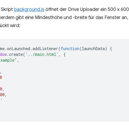
 Skript
background.js
öffnet der Drive Uploader ein 500 x 600
erdem gibt eine Mindesthöhe und -breite für das Fenster an, d
ckt wird:
me
.
onLaunched
.
addListener
(
function
(
launchData
)
{
dow
.
create
(
'../main.html'
,
{
Example"
,
,
0
0
,
00
,
e'