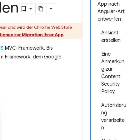
len
App nach
Angular-Art
entwerfen
owser und wird der Chrome Web Store
Ansicht
ionen zur Migration Ihrer App
erstellen
JS
MVC-Framework. Bis
Eine
 dem Framework, dem Google
Anmerkun
g zur
Content
Security
Policy
Autorisieru
ng
verarbeite
n