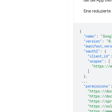
die die App ben
Eine reduzierte
{
"name"
:
"Goog
"version"
:
"0
"manifest_ver
"oauth2"
:
{
"client_id"
"scopes"
:
[
"https://w
]
},
...
"permissions"
"https://doc
"https://doc
"https://spr
"https://ssl
"https://www