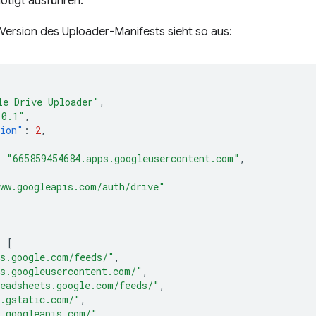
ötigt ausführen.
 Version des Uploader-Manifests sieht so aus:
le Drive Uploader"
,
.0.1"
,
sion"
:
2
,
:
"665859454684.apps.googleusercontent.com"
,
ww.googleapis.com/auth/drive"
:
[
s.google.com/feeds/"
,
s.googleusercontent.com/"
,
eadsheets.google.com/feeds/"
,
.gstatic.com/"
,
.googleapis.com/"