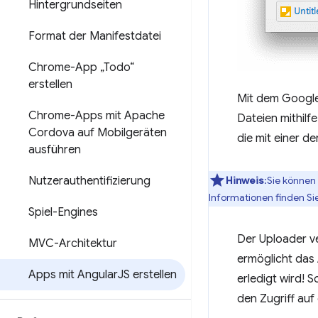
Hintergrundseiten
Format der Manifestdatei
Chrome-App „Todo“
erstellen
Mit dem Google
Chrome-Apps mit Apache
Dateien mithilf
Cordova auf Mobilgeräten
die mit einer de
ausführen
Nutzerauthentifizierung
Hinweis
:Sie können
Informationen finden Si
Spiel-Engines
Der Uploader v
MVC-Architektur
ermöglicht das 
Apps mit Angular
JS erstellen
erledigt wird! 
den Zugriff auf