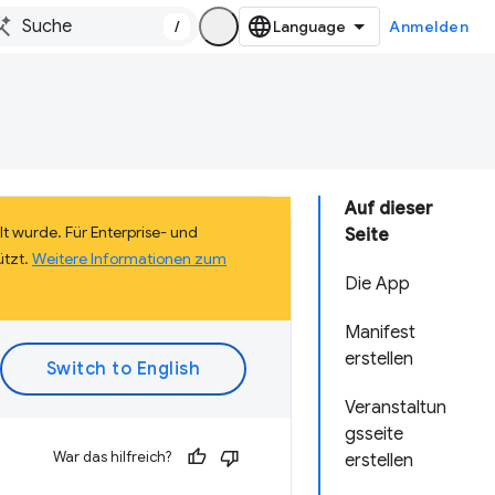
/
Anmelden
Auf dieser
lt wurde. Für Enterprise- und
Seite
ützt.
Weitere Informationen zum
Die App
Manifest
erstellen
Veranstaltun
gsseite
War das hilfreich?
erstellen