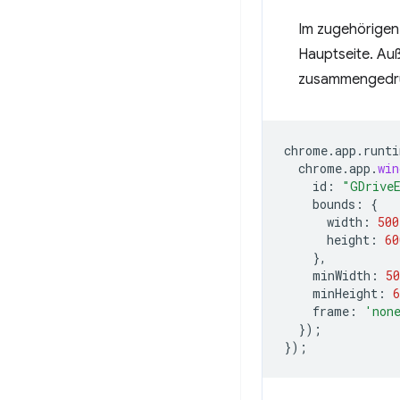
Im zugehörigen
Hauptseite. Auß
zusammengedrü
chrome
.
app
.
runti
chrome
.
app
.
win
id
:
"GDrive
bounds
:
{
width
:
500
height
:
60
},
minWidth
:
50
minHeight
:
6
frame
:
'non
});
});