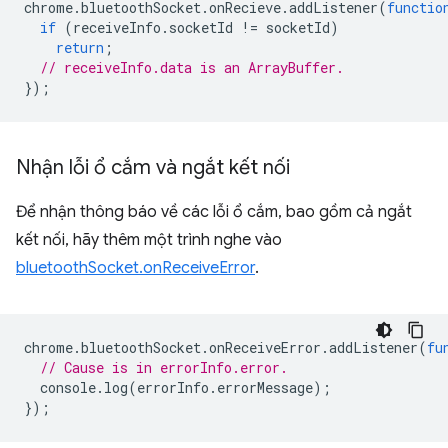
chrome
.
bluetoothSocket
.
onRecieve
.
addListener
(
functio
if
(
receiveInfo
.
socketId
!=
socketId
)
return
;
// receiveInfo.data is an ArrayBuffer.
});
Nhận lỗi ổ cắm và ngắt kết nối
Để nhận thông báo về các lỗi ổ cắm, bao gồm cả ngắt
kết nối, hãy thêm một trình nghe vào
bluetoothSocket.onReceiveError
.
chrome
.
bluetoothSocket
.
onReceiveError
.
addListener
(
fu
// Cause is in errorInfo.error.
console
.
log
(
errorInfo
.
errorMessage
);
});