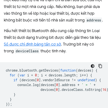
một kiểu máy cụ thể và thậm chí là bản sửa đổi, của một
thiết bị từ một nhà cung cấp. Nếu không, bạn phải dựa
vào thông tin về lớp hoặc loại thiết bị, được kết hợp
không bắt buộc với tiền tố nhà sản xuất trong
address
.
Hầu hết thiết bị Bluetooth đều cung cấp thông tin Loại
thiết bị dưới dạng trường bit được diễn giải theo tài liệu
Số được chỉ định băng tần cơ sở
. Trường bit này có
trong
deviceClass
thuộc tính này.
chrome
.
bluetooth
.
getDevices
(
function
(
devices
)
{
for
(
var
i
=
0
;
i
 < 
devices
.
length
;
i
++
)
{
if
(
devices
[
0
].
vendorIdSource
!=
undefined
)
{
console
.
log
(
devices
[
0
].
address
+
' = '
+
devices
[
0
].
deviceClass
.
toString
(
16
}
}
});