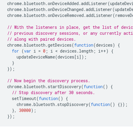
chrome
.
bluetooth
.
onDeviceAdded
.
addListener
(
updateDev
chrome
.
bluetooth
.
onDeviceChanged
.
addListener
(
updateD
chrome
.
bluetooth
.
onDeviceRemoved
.
addListener
(
removeD
// With the listeners in place, get the list of devic
// previous discovery sessions, or any currently acti
// along with paired devices.
chrome
.
bluetooth
.
getDevices
(
function
(
devices
)
{
for
(
var
i
=
0
;
i
 < 
devices
.
length
;
i
++
)
{
updateDeviceName
(
devices
[
i
]);
}
});
// Now begin the discovery process.
chrome
.
bluetooth
.
startDiscovery
(
function
()
{
// Stop discovery after 30 seconds.
setTimeout
(
function
()
{
chrome
.
bluetooth
.
stopDiscovery
(
function
()
{});
},
30000
);
});