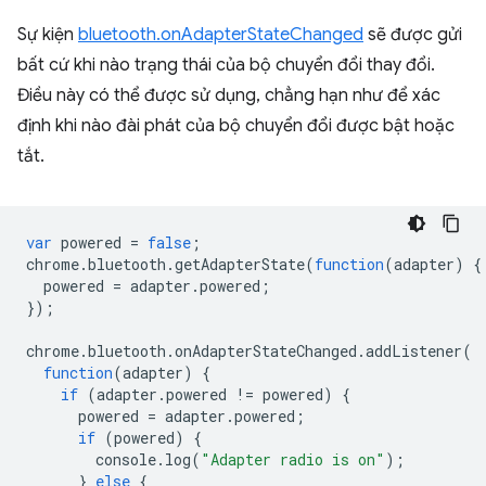
Sự kiện
bluetooth.onAdapterStateChanged
sẽ được gửi
bất cứ khi nào trạng thái của bộ chuyển đổi thay đổi.
Điều này có thể được sử dụng, chẳng hạn như để xác
định khi nào đài phát của bộ chuyển đổi được bật hoặc
tắt.
var
powered
=
false
;
chrome
.
bluetooth
.
getAdapterState
(
function
(
adapter
)
{
powered
=
adapter
.
powered
;
});
chrome
.
bluetooth
.
onAdapterStateChanged
.
addListener
(
function
(
adapter
)
{
if
(
adapter
.
powered
!=
powered
)
{
powered
=
adapter
.
powered
;
if
(
powered
)
{
console
.
log
(
"Adapter radio is on"
);
}
else
{