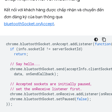
Kết nối với khách hàng được chấp nhận và chuyển đến
đơn đăng ký của bạn thông qua
bluetoothSocket.onAccept
.
chrome
.
bluetoothSocket
.
onAccept
.
addListener
(
function
if
(
info
.
socketId
!=
serverSocketId
)
return
;
// Say hello...
chrome
.
bluetoothSocket
.
send
(
acceptInfo
.
clientSocke
data
,
onSendCallback
);
// Accepted sockets are initially paused,
// set the onReceive listener first.
chrome
.
bluetoothSocket
.
onReceive
.
addListener
(
onRec
chrome
.
bluetoothSocket
.
setPaused
(
false
);
});