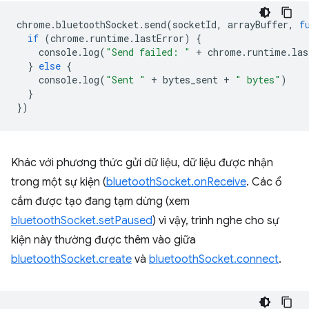
chrome
.
bluetoothSocket
.
send
(
socketId
,
arrayBuffer
,
f
if
(
chrome
.
runtime
.
lastError
)
{
console
.
log
(
"Send failed: "
+
chrome
.
runtime
.
las
}
else
{
console
.
log
(
"Sent "
+
bytes_sent
+
" bytes"
)
}
})
Khác với phương thức gửi dữ liệu, dữ liệu được nhận
trong một sự kiện (
bluetoothSocket.onReceive
. Các ổ
cắm được tạo đang tạm dừng (xem
bluetoothSocket.setPaused
) vì vậy, trình nghe cho sự
kiện này thường được thêm vào giữa
bluetoothSocket.create
và
bluetoothSocket.connect
.