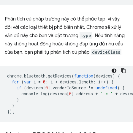
Phân tích cú pháp trường này có thể phức tạp, vì vậy,
đối với các loại thiết bị phổ biến nhất, Chrome sẽ xử lý
vấn đề này cho bạn và đặt trường
type
. Nếu tính năng
này không hoạt động hoặc không đáp ứng đủ nhu cầu
của bạn, bạn phải tự phân tích cú pháp
deviceClass
.
chrome
.
bluetooth
.
getDevices
(
function
(
devices
)
{
for
(
var
i
=
0
;
i
 < 
devices
.
length
;
i
++
)
{
if
(
devices
[
0
].
vendorIdSource
!=
undefined
)
{
console
.
log
(
devices
[
0
].
address
+
' = '
+
devic
}
}
});