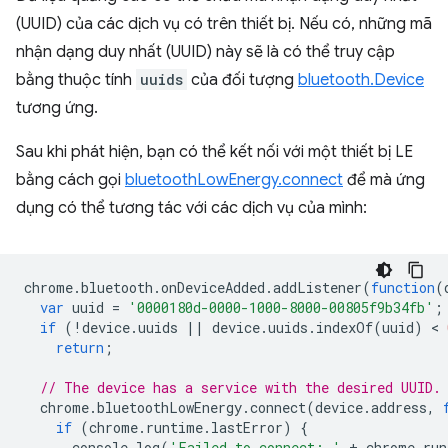
(UUID) của các dịch vụ có trên thiết bị. Nếu có, những mã
nhận dạng duy nhất (UUID) này sẽ là có thể truy cập
bằng thuộc tính
uuids
của đối tượng
bluetooth.Device
tương ứng.
Sau khi phát hiện, bạn có thể kết nối với một thiết bị LE
bằng cách gọi
bluetoothLowEnergy.connect
để mà ứng
dụng có thể tương tác với các dịch vụ của mình:
chrome
.
bluetooth
.
onDeviceAdded
.
addListener
(
function
(
var
uuid
=
'0000180d-0000-1000-8000-00805f9b34fb'
;
if
(
!
device
.
uuids
||
device
.
uuids
.
indexOf
(
uuid
)
 < 
return
;
// The device has a service with the desired UUID.
chrome
.
bluetoothLowEnergy
.
connect
(
device
.
address
,
if
(
chrome
.
runtime
.
lastError
)
{
console
.
log
(
'Failed to connect: '
+
chrome
.
run