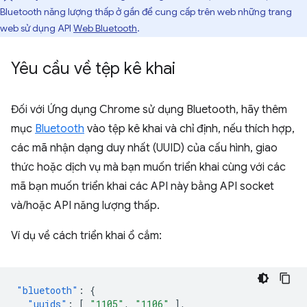
Bluetooth năng lượng thấp ở gần để cung cấp trên web những trang
web sử dụng API
Web Bluetooth
.
Yêu cầu về tệp kê khai
Đối với Ứng dụng Chrome sử dụng Bluetooth, hãy thêm
mục
Bluetooth
vào tệp kê khai và chỉ định, nếu thích hợp,
các mã nhận dạng duy nhất (UUID) của cấu hình, giao
thức hoặc dịch vụ mà bạn muốn triển khai cùng với các
mã bạn muốn triển khai các API này bằng API socket
và/hoặc API năng lượng thấp.
Ví dụ về cách triển khai ổ cắm:
"bluetooth"
:
{
"uuids"
:
[
"1105"
,
"1106"
],