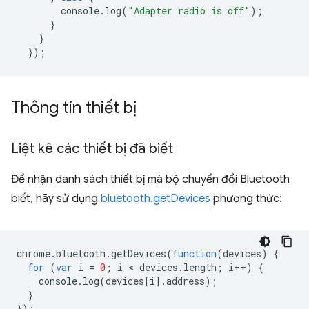
console
.
log
(
"Adapter radio is off"
);
}
}
});
Thông tin thiết bị
Liệt kê các thiết bị đã biết
Để nhận danh sách thiết bị mà bộ chuyển đổi Bluetooth
biết, hãy sử dụng
bluetooth.getDevices
phương thức:
chrome
.
bluetooth
.
getDevices
(
function
(
devices
)
{
for
(
var
i
=
0
;
i
 < 
devices
.
length
;
i
++
)
{
console
.
log
(
devices
[
i
].
address
);
}
});