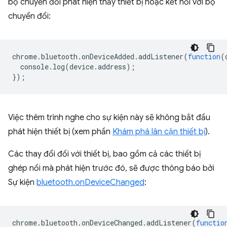
bộ chuyển đổi phát hiện thấy thiết bị hoặc kết nối với bộ
chuyển đổi:
chrome
.
bluetooth
.
onDeviceAdded
.
addListener
(
function
(
console
.
log
(
device
.
address
);
});
Việc thêm trình nghe cho sự kiện này sẽ không bắt đầu
phát hiện thiết bị (xem phần
Khám phá lân cận thiết bị
).
Các thay đổi đối với thiết bị, bao gồm cả các thiết bị
ghép nối mà phát hiện trước đó, sẽ được thông báo bởi
Sự kiện
bluetooth.onDeviceChanged
:
chrome
.
bluetooth
.
onDeviceChanged
.
addListener
(
functio