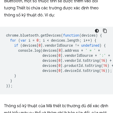
Bluetooth, một số thuộc tính sẽ được thêm vào đối
tượng Thiết bị chứa các trường được xác định theo
thông số kỹ thuật đó. Ví dụ:
chrome
.
bluetooth
.
getDevices
(
function
(
devices
)
{
for
(
var
i
=
0
;
i
 < 
devices
.
length
;
i
++
)
{
if
(
devices
[
0
].
vendorIdSource
!=
undefined
)
{
console
.
log
(
devices
[
0
].
address
+
' = '
+
devices
[
0
].
vendorIdSource
+
':'
+
devices
[
0
].
vendorId
.
toString
(
16
)
+
devices
[
0
].
productId
.
toString
(
16
)
devices
[
0
].
deviceId
.
toString
(
16
));
}
}
});
Thông số kỹ thuật của Mã thiết bị thường đủ để xác định