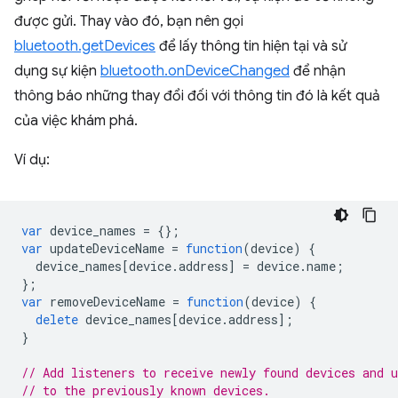
được gửi. Thay vào đó, bạn nên gọi
bluetooth.getDevices
để lấy thông tin hiện tại và sử
dụng sự kiện
bluetooth.onDeviceChanged
để nhận
thông báo những thay đổi đối với thông tin đó là kết quả
của việc khám phá.
Ví dụ:
var
device_names
=
{};
var
updateDeviceName
=
function
(
device
)
{
device_names
[
device
.
address
]
=
device
.
name
;
};
var
removeDeviceName
=
function
(
device
)
{
delete
device_names
[
device
.
address
];
}
// Add listeners to receive newly found devices and u
// to the previously known devices.