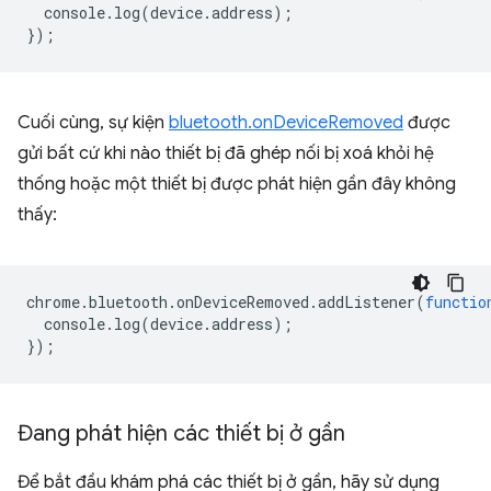
console
.
log
(
device
.
address
);
});
Cuối cùng, sự kiện
bluetooth.onDeviceRemoved
được
gửi bất cứ khi nào thiết bị đã ghép nối bị xoá khỏi hệ
thống hoặc một thiết bị được phát hiện gần đây không
thấy:
chrome
.
bluetooth
.
onDeviceRemoved
.
addListener
(
functio
console
.
log
(
device
.
address
);
});
Đang phát hiện các thiết bị ở gần
Để bắt đầu khám phá các thiết bị ở gần, hãy sử dụng