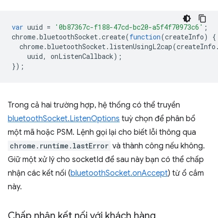
var
uuid
=
'0b87367c-f188-47cd-bc20-a5f4f70973c6'
;
chrome
.
bluetoothSocket
.
create
(
function
(
createInfo
)
{
chrome
.
bluetoothSocket
.
listenUsingL2cap
(
createInfo
uuid
,
onListenCallback
);
});
Trong cả hai trường hợp, hệ thống có thể truyền
bluetoothSocket.ListenOptions
tuỳ chọn để phân bổ
một mã hoặc PSM. Lệnh gọi lại cho biết lỗi thông qua
chrome.runtime.lastError
và thành công nếu không.
Giữ một xử lý cho socketId để sau này bạn có thể chấp
nhận các kết nối (
bluetoothSocket.onAccept
) từ ổ cắm
này.
Chấp nhận kết nối với khách hàng