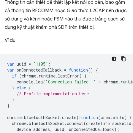
Thông tin cần thiết để thiết lập kết nối cơ bản, bao gồm
cả thông tin RFCOMM hoặc Giao thức L2CAP nên được
sử dụng và kênh hoặc PSM nào thu được bằng cách sử
dụng kỹ thuật khám phá SDP trên thiết bị.
Ví dụ:
var
uuid
=
'1105'
;
var
onConnectedCallback
=
function
()
{
if
(
chrome
.
runtime
.
lastError
)
{
console
.
log
(
"Connection failed: "
+
chrome
.
runti
}
else
{
// Profile implementation here.
}
};
chrome
.
bluetoothSocket
.
create
(
function
(
createInfo
)
{
chrome
.
bluetoothSocket
.
connect
(
createInfo
.
socketId
device
.
address
,
uuid
,
onConnectedCallback
);