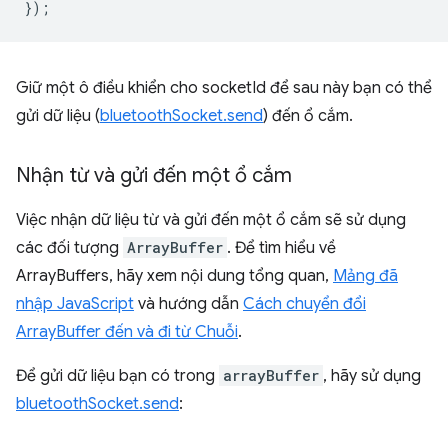
});
Giữ một ô điều khiển cho socketId để sau này bạn có thể
gửi dữ liệu (
bluetoothSocket.send
) đến ổ cắm.
Nhận từ và gửi đến một ổ cắm
Việc nhận dữ liệu từ và gửi đến một ổ cắm sẽ sử dụng
các đối tượng
ArrayBuffer
. Để tìm hiểu về
ArrayBuffers, hãy xem nội dung tổng quan,
Mảng đã
nhập JavaScript
và hướng dẫn
Cách chuyển đổi
ArrayBuffer đến và đi từ Chuỗi
.
Để gửi dữ liệu bạn có trong
arrayBuffer
, hãy sử dụng
bluetoothSocket.send
: