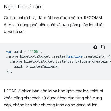
Nghe trên ổ cắm
Có hai loại dịch vụ đã xuất bản được hỗ trợ. RFCOMM
được sử dụng phổ biến nhất và bao gồm phần lớn thiết
bị và hồ sơ:
var
uuid
=
'1105'
;
chrome
.
bluetoothSocket
.
create
(
function
(
createInfo
)
{
chrome
.
bluetoothSocket
.
listenUsingRfcomm
(
createInf
uuid
,
onListenCallback
);
});
L2CAP là phiên bản còn lại và bao gồm các loại thiết bị
khác cũng như cách sử dụng riêng của từng nhà cung
cấp, chẳng hạn như chương trình cơ sở đang tải lên.