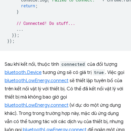
return
;
}
// Connected! Do stuff...
...
});
});
Sau khi kết nối, thuộc tính
connected
của đối tượng
bluetooth.Device
tương ứng sẽ có giá trị
true
. Việc gọi
bluetoothLowEnergy.connect
sẽ thiết lập tuyên bố của
trên kết nối vật lý với thiết bị. Có thể đã kết nối vật lý với
thiết bị mà không bao giờ gọi
bluetoothLowEnergy.connect
(ví dụ: do một ứng dụng
khác). Trong trong trường hợp này, mặc dù ứng dụng
vẫn có thể tương tác với các dịch vụ của thiết bị, nhưng
luôn gọi
bluetoothLowEnergy.connect
để ngăn một ứng