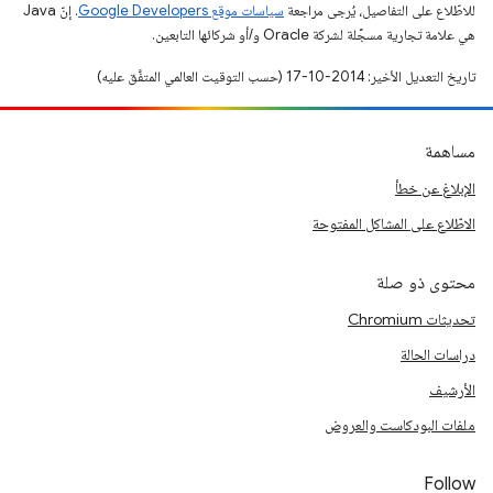
للاطّلاع على التفاصيل، يُرجى مراجعة
سياسات موقع Google Developers‏
. إنّ Java
هي علامة تجارية مسجَّلة لشركة Oracle و/أو شركائها التابعين.
تاريخ التعديل الأخير: 2014-10-17 (حسب التوقيت العالمي المتفَّق عليه)
مساهمة
الإبلاغ عن خطأ
الاطّلاع على المشاكل المفتوحة
محتوى ذو صلة
تحديثات Chromium
دراسات الحالة
الأرشيف
ملفات البودكاست والعروض
Follow