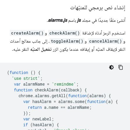
إنشاء نص برمجي للمنبّهات
أنشئ ملفًا جديدًا في مجلد
js
باسم
alarms.js
.
استخدِم الرمز أدناه لإضافة
checkAlarm()
و
createAlarm()
و
cancelAlarm()
و
toggleAlarm()
. إلى جانب معالج أحداث
النقر لإيقاف المنبّه أو إيقافه عندما يكون الزر
تفعيل المنبّه
النقر عليه.
(
function
()
{
'use strict'
;
var
alarmName
=
'remindme'
;
function
checkAlarm
(
callback
)
{
chrome
.
alarms
.
getAll
(
function
(
alarms
)
{
var
hasAlarm
=
alarms
.
some
(
function
(
a
)
{
return
a
.
name
==
alarmName
;
});
var
newLabel
;
if
(
hasAlarm
)
{