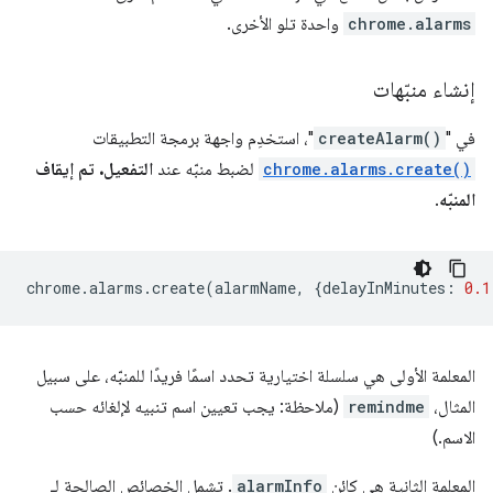
chrome.alarms
واحدة تلو الأخرى.
إنشاء منبّهات
في "
createAlarm()
"، استخدِم واجهة برمجة التطبيقات
chrome.alarms.create()
لضبط منبّه عند
التفعيل. تم إيقاف
المنبّه
.
chrome
.
alarms
.
create
(
alarmName
,
{
delayInMinutes
:
0.1
المعلمة الأولى هي سلسلة اختيارية تحدد اسمًا فريدًا للمنبّه، على سبيل
المثال،
remindme
(ملاحظة: يجب تعيين اسم تنبيه لإلغائه حسب
الاسم.)
المعلمة الثانية هي كائن
alarmInfo
. تشمل الخصائص الصالحة لـ