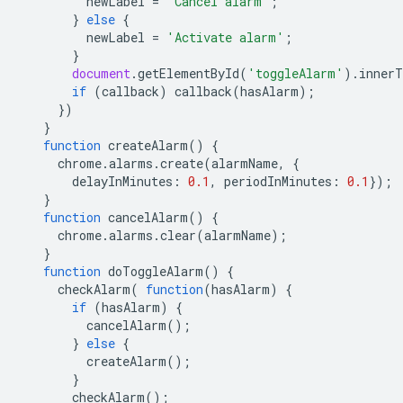
newLabel
=
'Cancel alarm'
;
}
else
{
newLabel
=
'Activate alarm'
;
}
document
.
getElementById
(
'toggleAlarm'
).
innerT
if
(
callback
)
callback
(
hasAlarm
);
})
}
function
createAlarm
()
{
chrome
.
alarms
.
create
(
alarmName
,
{
delayInMinutes
:
0.1
,
periodInMinutes
:
0.1
});
}
function
cancelAlarm
()
{
chrome
.
alarms
.
clear
(
alarmName
);
}
function
doToggleAlarm
()
{
checkAlarm
(
function
(
hasAlarm
)
{
if
(
hasAlarm
)
{
cancelAlarm
();
}
else
{
createAlarm
();
}
checkAlarm
();