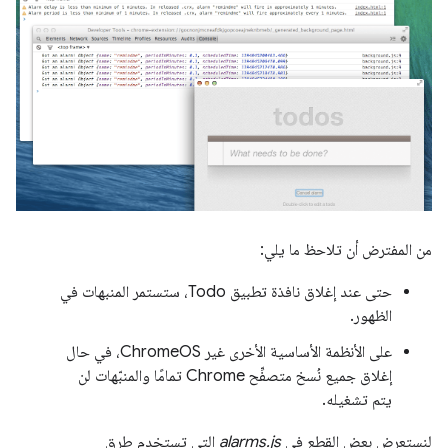
من المفترض أن تلاحظ ما يلي:
حتى عند إغلاق نافذة تطبيق Todo، ستستمر المنبهات في
الظهور.
على الأنظمة الأساسية الأخرى غير ChromeOS، في حال
إغلاق جميع نُسخ متصفِّح Chrome تمامًا والمنبّهات لن
يتم تشغيله.
لنستعرض بعض القطع في
alarms.js
التي تستخدم طرق