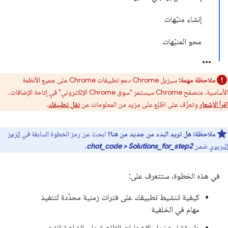
إنشاء منبّهات
محو المنبّهات
ملاحظة مهمة:
سيزيل Chrome دعم تطبيقات Chrome على جميع الأنظمة
الأساسية. متصفح Chrome سيستمر "سوق Chrome الإلكتروني" في إتاحة الإضافات.
اقرأ الإشعار
وتعرَّف على اطّلِع على مزيد من المعلومات عن
نقل تطبيقك
.
ملاحظة:
هل تريد البدء من جديد من هنا؟
ابحث عن رمز الخطوة السابقة في
الرمز
البريدي
ضمن
chot_code > Solutions_for_step2
.
في هذه الخطوة، ستتعرف على:
كيفية تنشيط تطبيقك على فترات زمنية محدّدة لتنفيذ
مهام في الخلفية