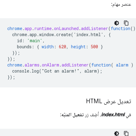
عنصر مهام:
chrome
.
app
.
runtime
.
onLaunched
.
addListener
(
function
()
chrome.app.window.create('index.html',
{
id
:
'main'
,
bounds
:
{
width
:
620
,
height
:
500
}
}
);
}
);
chrome
.
alarms
.
onAlarm
.
addListener
(
function
(
alarm
)
console.log("Got
an
alarm!",
alarm)
;
}
);
تعديل عرض HTML
في
index.html
، أضِف زر
تفعيل المنبّه
: