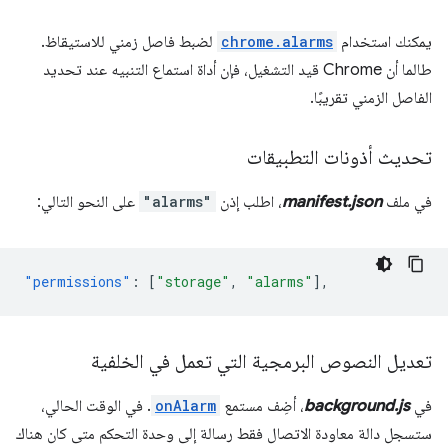
يمكنك استخدام
chrome.alarms
لضبط فاصل زمني للاستيقاظ.
طالما أن Chrome قيد التشغيل، فإن أداة استماع التنبيه عند تحديد
الفاصل الزمني تقريبًا.
تحديث أذونات التطبيقات
في ملف
manifest.json
، اطلب إذن
"alarms"
على النحو التالي:
"permissions"
:
[
"storage"
,
"alarms"
],
تعديل النصوص البرمجية التي تعمل في الخلفية
في
background.js
، أضِف مستمع
onAlarm
. في الوقت الحالي،
ستسجل دالة معاودة الاتصال فقط رسالة إلى وحدة التحكم متى كان هناك