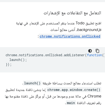
التعامل مع التفاعلات مع الإشعارات
افتح تطبيق Todo عندما ينقر المستخدم على الإشعار. في نهاية
background.js
، أنشئ معالِج أحداث
:
chrome.notifications.onClicked
chrome
.
notifications
.
onClicked
.
addListener
(
function
(
launch
();
});
تطلب استدعاء معالج الحدث ببساطة طريقة
launch()
.
chrome.app.window.create()
إما ينشئ نافذة جديدة لتطبيق
Chrome في حالة عدم وجودها من قبل، أو يركّز على نافذة مفتوحة بها
رقم تعريف النافذة
main
.