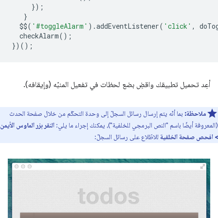
});
}
$$
(
'#toggleAlarm'
).
addEventListener
(
'click'
,
doTo
checkAlarm
();
})();
أعِد تحميل تطبيقك واقضِ بضع لحظات في تفعيل المنبّه (وإيقافه).
ملاحظة:
بما أنّه يتم إرسال رسائل السجلّ إلى وحدة التحكّم من خلال صفحة الحدث
(المعروفة أيضًا باسم "النص البرمجي للخلفية")، يمكنك إجراء ما يلي:
النقر بزر الماوس الأيمن
> افحص صفحة الخلفية
للاطّلاع على رسائل السجلّ: