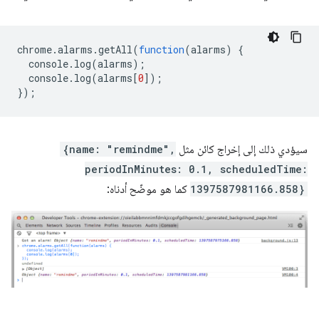
chrome
.
alarms
.
getAll
(
function
(
alarms
)
{
console
.
log
(
alarms
);
console
.
log
(
alarms
[
0
]);
});
سيؤدي ذلك إلى إخراج كائن مثل
{name: "remindme",
periodInMinutes: 0.1, scheduledTime:
1397587981166.858}
كما هو موضّح أدناه: