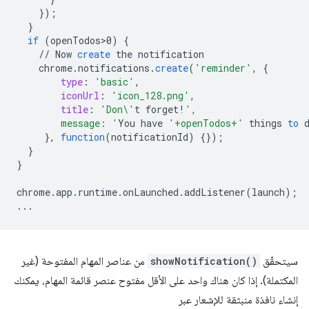
}
);
}
if
(
openTodos>0
)
{
//
Now
create
the
notification
chrome
.
notifications
.
create
(
'reminder'
,
{
type
:
'basic'
,
iconUrl
:
'icon_128.png'
,
title
:
'Don\'
t
forget
!
',
        message: '
You
have
'+openTodos+'
things
to
}
,
function
(
notificationId
)
{}
);
}
}
chrome
.
app
.
runtime
.
onLaunched
.
addListener
(
launch
);
...
سيتحقّق
showNotification()
من عناصر المهام المفتوحة (غير
المكتملة). إذا كان هناك واحد على الأقل مفتوح عنصر قائمة المهام، يمكنك
إنشاء نافذة منبثقة للإشعار عبر