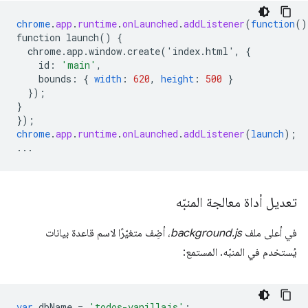
chrome
.
app
.
runtime
.
onLaunched
.
addListener
(
function
()
function
launch()
{
chrome.app.window.create('index.html',
{
id
:
'main'
,
bounds
:
{
width
:
620
,
height
:
500
}
}
);
}
}
);
chrome
.
app
.
runtime
.
onLaunched
.
addListener
(
launch
);
...
تعديل أداة معالجة المنبّه
في أعلى ملف
background.js
، أضِف متغيّرًا لاسم قاعدة بيانات
يُستخدم في المنبّه. المستمع:
var
dbName
=
'todos-vanillajs'
;