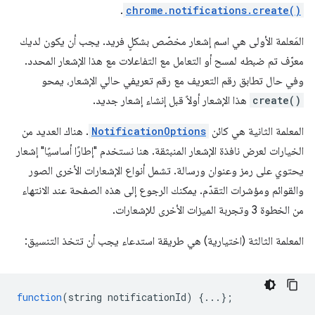
.
chrome.notifications.create()
المَعلمة الأولى هي اسم إشعار مخصّص بشكلٍ فريد. يجب أن يكون لديك
معرّف تم ضبطه لمسح أو التعامل مع التفاعلات مع هذا الإشعار المحدد.
وفي حال تطابق رقم التعريف مع رقم تعريفي حالي الإشعار، يمحو
create()
هذا الإشعار أولاً قبل إنشاء إشعار جديد.
المعلمة الثانية هي كائن
NotificationOptions
. هناك العديد من
الخيارات لعرض نافذة الإشعار المنبثقة. هنا نستخدم "إطارًا أساسيًا" إشعار
يحتوي على رمز وعنوان ورسالة. تشمل أنواع الإشعارات الأخرى الصور
والقوائم ومؤشرات التقدّم. يمكنك الرجوع إلى هذه الصفحة عند الانتهاء
من الخطوة 3 وتجربة الميزات الأخرى للإشعارات.
المعلمة الثالثة (اختيارية) هي طريقة استدعاء يجب أن تتخذ التنسيق:
function
(
string
notificationId
)
{...};