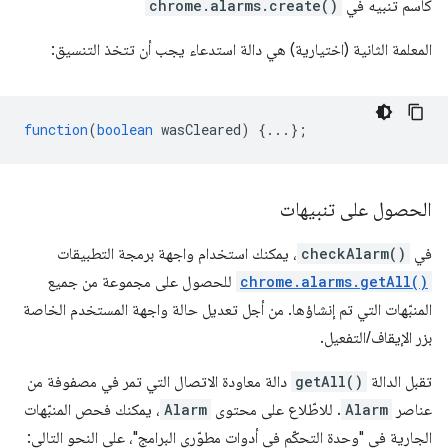
كاسم تنبيه في
chrome.alarms.create()
المعلمة الثانية (اختيارية) هي دالة استدعاء يجب أن تتخذ التنسيق:
function
(
boolean
wasCleared
)
{...};
الحصول على تنبيهات
في
checkAlarm()
، يمكنك استخدام واجهة برمجة التطبيقات
chrome.alarms.getAll()
للحصول على مجموعة من جميع
المنبّهات التي تم إنشاؤها. من أجل تعديل حالة واجهة المستخدم الخاصة
بزر الإيقاف/التفعيل.
تقبل الدالة
getAll()
دالة معاودة الاتصال التي تمر في مصفوفة من
عناصر
Alarm
. للاطّلاع على محتوى
Alarm
، يمكنك فحص المنبّهات
الجارية في "وحدة التحكّم في أدوات مطوّري البرامج"، على النحو التالي: