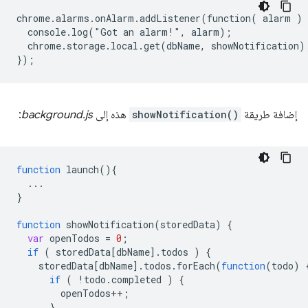
chrome.alarms.onAlarm.addListener(function( alarm ) {
  console.log("Got an alarm!", alarm);

  chrome.storage.local.get(dbName, showNotification);
إضافة طريقة
showNotification()
هذه إلى
background.js
:
function
launch
()
{
...
}
function
showNotification
(
storedData
)
{
var
openTodos
=
0
;
if
(
storedData
[
dbName
]
.
todos
)
{
storedData
[
dbName
]
.
todos
.
forEach
(
function
(
todo
)
if
(
!
todo
.
completed
)
{
openTodos
++
;
}