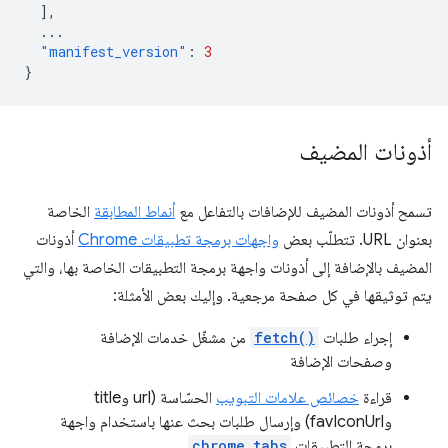
],
...
"manifest_version"
:
3
}
أذونات المضيف
تسمح أذونات المضيف للإضافات بالتفاعل مع
أنماط المطابقة
الخاصة
بعنوان URL. تتطلّب بعض
واجهات برمجة تطبيقات Chrome
أذونات
المضيف بالإضافة إلى أذونات واجهة برمجة التطبيقات الخاصة بها، والتي
يتم توثيقها في كل صفحة مرجعية. وإليك بعض الأمثلة:
إجراء طلبات
fetch()
من مشغّل خدمات الإضافة
وصفحات الإضافة
قراءة
خصائص علامات التبويب
الحسّاسة (url وtitle
وfavIconUrl) وإرسال طلبات بحث عنها باستخدام واجهة
برمجة التطبيقات
chrome.tabs