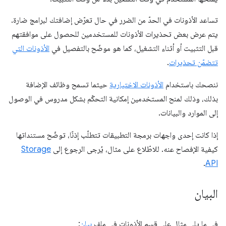
تساعد الأذونات في الحدّ من الضرر في حال تعرّض إضافتك لبرامج ضارة.
يتم عرض بعض تحذيرات الأذونات للمستخدمين للحصول على موافقتهم
قبل التثبيت أو أثناء التشغيل، كما هو موضّح بالتفصيل في
الأذونات التي
تتضمّن تحذيرات
.
ننصحك باستخدام
الأذونات الاختيارية
حيثما تسمح وظائف الإضافة
بذلك، وذلك لمنح المستخدمين إمكانية التحكّم بشكل مدروس في الوصول
إلى الموارد والبيانات.
إذا كانت إحدى واجهات برمجة التطبيقات تتطلّب إذنًا، توضّح مستنداتها
كيفية الإفصاح عنه. للاطّلاع على مثال، يُرجى الرجوع إلى
Storage
.
API
البيان
في ما يلي مثال على قسم الأذونات في ملف
بيان
: