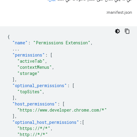
manifest.json:
{
"name"
:
"Permissions Extension"
,
...
"permissions"
:
[
"activeTab"
,
"contextMenus"
,
"storage"
],
"optional_permissions"
:
[
"topSites"
,
],
"host_permissions"
:
[
"https://www.developer.chrome.com/*"
],
"optional_host_permissions"
:[
"https://*/*"
,
"http://*/*"