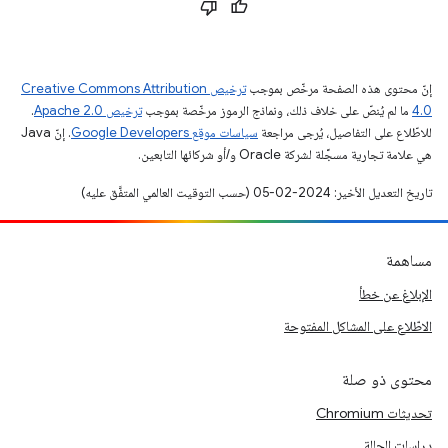
إنّ محتوى هذه الصفحة مرخّص بموجب
ترخيص Creative Commons Attribution
4.0‏
ما لم يُنصّ على خلاف ذلك، ونماذج الرموز مرخّصة بموجب
ترخيص Apache 2.0‏
.
للاطّلاع على التفاصيل، يُرجى مراجعة
سياسات موقع Google Developers‏
. إنّ Java
هي علامة تجارية مسجَّلة لشركة Oracle و/أو شركائها التابعين.
تاريخ التعديل الأخير: 2024-02-05 (حسب التوقيت العالمي المتفَّق عليه)
مساهمة
الإبلاغ عن خطأ
الاطّلاع على المشاكل المفتوحة
محتوى ذو صلة
تحديثات Chromium
دراسات الحالة