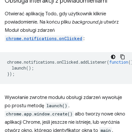
Obsługa interakcji z powiadomieniami
Otwierać aplikację Todo, gdy użytkownik kliknie
powiadomienie. Na końcu pliku
background.js
utwórz
Moduł obsługi zdarzeń
chrome.notifications.onClicked
:
chrome
.
notifications
.
onClicked
.
addListener
(
function
(
launch
();
});
Wywołanie zwrotne modułu obsługi zdarzeń wywołuje
po prostu metodę
launch()
.
chrome.app.window.create()
albo tworzy nowe okno
aplikacji Chrome, jeśli jeszcze nie istnieje, lub wyróżnia
otwórz okno, którego identyfikator okna to
main
.