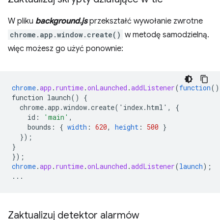
W pliku
background.js
przekształć wywołanie zwrotne
chrome.app.window.create()
w metodę samodzielną.
więc możesz go użyć ponownie:
chrome
.
app
.
runtime
.
onLaunched
.
addListener
(
function
()
function
launch()
{
chrome.app.window.create('index.html',
{
id
:
'main'
,
bounds
:
{
width
:
620
,
height
:
500
}
}
);
}
}
);
chrome
.
app
.
runtime
.
onLaunched
.
addListener
(
launch
);
...
Zaktualizuj detektor alarmów