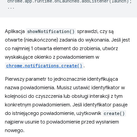
chrome
.
app
.
runtime
.
onLaunched
.
addListener
(
launch
);
...
Aplikacja
showNotification()
sprawdzi, czy są
otwarte (nieukończone) zadania do wykonania. Jeśli jest
co najmniej 1 otwarta element do zrobienia, utwórz
wyskakujące okienko z powiadomieniem w
chrome.notifications.create()
.
Pierwszy parametr to jednoznacznie identyfikująca
nazwa powiadomienia. Musisz ustawić identyfikator w
kolejności do czyszczenia lub obsługi interakcji z tym
konkretnym powiadomieniem. Jeśli identyfikator pasuje
do istniejącego powiadomienie, użytkownik
create()
najpierw usunie to powiadomienie przed wysłaniem
nowego.