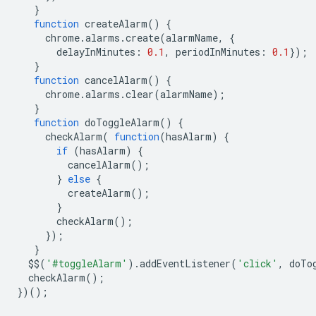
}
function
createAlarm
()
{
chrome
.
alarms
.
create
(
alarmName
,
{
delayInMinutes
:
0.1
,
periodInMinutes
:
0.1
});
}
function
cancelAlarm
()
{
chrome
.
alarms
.
clear
(
alarmName
);
}
function
doToggleAlarm
()
{
checkAlarm
(
function
(
hasAlarm
)
{
if
(
hasAlarm
)
{
cancelAlarm
();
}
else
{
createAlarm
();
}
checkAlarm
();
});
}
$$
(
'#toggleAlarm'
).
addEventListener
(
'click'
,
doTo
checkAlarm
();
})();