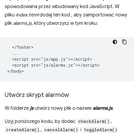
spowodowana przez wbudowany kod JavaScript. W
pliku
index.html
dodaj ten kod , aby zaimportować nowy
plik
alarms.js
, który utworzysz w tym kroku:
  </footer>

  ...

  <script src="js/app.js"></script>

  <script src="js/alarms.js"></script>

Utwórz skrypt alarmów
W folderze
js
utwórz nowy plik o nazwie
alarms.js
.
Użyj poniższego kodu, by dodać
checkAlarm()
,
createAlarm()
,
cancelAlarm()
i
toggleAlarm()