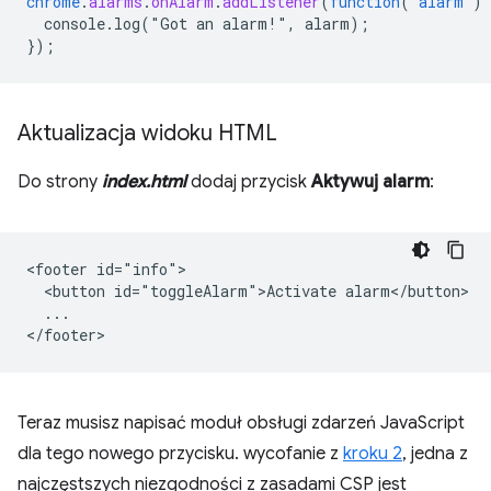
chrome
.
alarms
.
onAlarm
.
addListener
(
function
(
alarm
)
console.log("Got
an
alarm!",
alarm)
;
}
);
Aktualizacja widoku HTML
Do strony
index.html
dodaj przycisk
Aktywuj alarm
:
<footer id="info">

  <button id="toggleAlarm">Activate alarm</button>

  ...

Teraz musisz napisać moduł obsługi zdarzeń JavaScript
dla tego nowego przycisku. wycofanie z
kroku 2
, jedna z
najczęstszych niezgodności z zasadami CSP jest