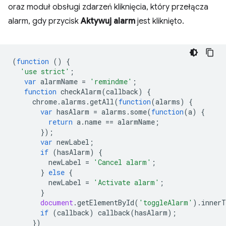
oraz moduł obsługi zdarzeń kliknięcia, który przełącza
alarm, gdy przycisk
Aktywuj alarm
jest kliknięto.
(
function
()
{
'use strict'
;
var
alarmName
=
'remindme'
;
function
checkAlarm
(
callback
)
{
chrome
.
alarms
.
getAll
(
function
(
alarms
)
{
var
hasAlarm
=
alarms
.
some
(
function
(
a
)
{
return
a
.
name
==
alarmName
;
});
var
newLabel
;
if
(
hasAlarm
)
{
newLabel
=
'Cancel alarm'
;
}
else
{
newLabel
=
'Activate alarm'
;
}
document
.
getElementById
(
'toggleAlarm'
).
innerT
if
(
callback
)
callback
(
hasAlarm
);
})