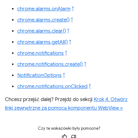
chrome.alarms.onAlarm
↑
chrome.alarms.create()
↑
chrome.alarms.clear()
↑
chrome.alarms.getAll()
↑
chrome.notifications
↑
chrome.notifications.create()
↑
NotificationOptions
↑
chrome.notifications.onClicked
↑
Chcesz przejść dalej? Przejdź do sekcji
Krok 4. Otwórz
linki zewnętrzne za pomocą komponentu WebView »
Czy te wskazówki były pomocne?