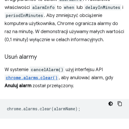
właściwości
alarmInfo
to
when
lub
delayInMinutes
i
periodInMinutes
. Aby zmniejszyć obciążenie
komputera użytkownika, Chrome ogranicza alarmy do
raz na minutę. W demonstracji używamy małych wartości
(0,1 minuty) wyłącznie w celach informacyjnych.
Usuń alarmy
W systemie
cancelAlarm()
użyj interfejsu API
chrome.alarms.clear()
, aby anulować alarm, gdy
Anuluj alarm
został przełączony.
chrome
.
alarms
.
clear
(
alarmName
);