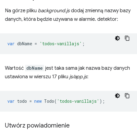
Na górze pliku
background.js
dodaj zmienną nazwy bazy
danych, która będzie używana w alarmie. detektor:
var
dbName
=
'todos-vanillajs'
;
Wartość
dbName
jest taka sama jak nazwa bazy danych
ustawiona w wierszu 17 pliku
js/app.js
:
var
todo
=
new
Todo
(
'todos-vanillajs'
);
Utwórz powiadomienie