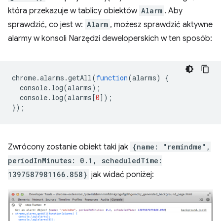
która przekazuje w tablicy obiektów
Alarm
. Aby
sprawdzić, co jest w:
Alarm
, możesz sprawdzić aktywne
alarmy w konsoli Narzędzi deweloperskich w ten sposób:
chrome
.
alarms
.
getAll
(
function
(
alarms
)
{
console
.
log
(
alarms
);
console
.
log
(
alarms
[
0
]);
});
Zwrócony zostanie obiekt taki jak
{name: "remindme",
periodInMinutes: 0.1, scheduledTime:
1397587981166.858}
jak widać poniżej: