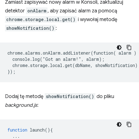
Zamiast zapisywać nowy alarm w Konsoli, zaktualizuj
detektor
onAlarm
, aby zapisać alarm za pomocą
chrome.storage.local.get()
i wywołaj metodę
showNotification()
:
chrome.alarms.onAlarm.addListener(function( alarm ) {
  console.log("Got an alarm!", alarm);

  chrome.storage.local.get(dbName, showNotification);
Dodaj tę metodę
showNotification()
do pliku
background.js
:
function
launch
()
{
...