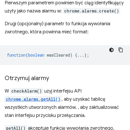
Pierwszym parametrem powinien być ciąg identyfikujący
użyty jako nazwa alarmu w:
chrome.alarms.create()
Drugi (opcjonalny) parametr to funkcja wywołania
zwrotnego, która powinna mieć format:
function
(
boolean
wasCleared
)
{...};
Otrzymuj alarmy
W
checkAlarm()
użyj interfejsu API
chrome.alarms.getAll()
, aby uzyskać tablicę
wszystkich utworzonych alarmów. , aby zaktualizować
stan interfejsu przycisku przełączania.
getAll()
akceptuje funkcję wywołania zwrotnego,