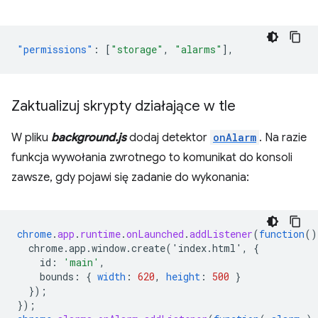
"permissions"
:
[
"storage"
,
"alarms"
],
Zaktualizuj skrypty działające w tle
W pliku
background.js
dodaj detektor
onAlarm
. Na razie
funkcja wywołania zwrotnego to komunikat do konsoli
zawsze, gdy pojawi się zadanie do wykonania:
chrome
.
app
.
runtime
.
onLaunched
.
addListener
(
function
()
chrome.app.window.create('index.html',
{
id
:
'main'
,
bounds
:
{
width
:
620
,
height
:
500
}
}
);
}
);