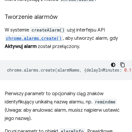
Tworzenie alarmów
W systemie
createAlarm()
użyj interfejsu API
chrome.alarms.create()
, aby utworzyć alarm, gdy
Aktywuj alarm
został przełączony.
chrome
.
alarms
.
create
(
alarmName
,
{
delayInMinutes
:
0.1
Pierwszy parametr to opcjonalny ciąg znaków
identyfikujący unikalną nazwę alarmu, np.
remindme
(Uwaga: aby anulować alarm, musisz najpierw ustawić
jego nazwę).
Drugi parametr to obiekt
alarmInfo
. Prawidłowe