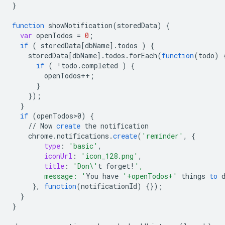
}
function
showNotification
(
storedData
)
{
var
openTodos
=
0
;
if
(
storedData
[
dbName
]
.
todos
)
{
storedData
[
dbName
]
.
todos
.
forEach
(
function
(
todo
)
if
(
!
todo
.
completed
)
{
openTodos
++
;
}
}
);
}
if
(
openTodos>0
)
{
//
Now
create
the
notification
chrome
.
notifications
.
create
(
'reminder'
,
{
type
:
'basic'
,
iconUrl
:
'icon_128.png'
,
title
:
'Don\'
t
forget
!
',
        message: '
You
have
'+openTodos+'
things
to
}
,
function
(
notificationId
)
{}
);
}
}