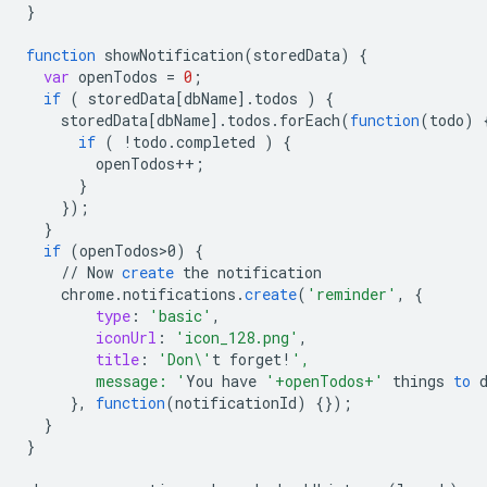
}
function
showNotification
(
storedData
)
{
var
openTodos
=
0
;
if
(
storedData
[
dbName
]
.
todos
)
{
storedData
[
dbName
]
.
todos
.
forEach
(
function
(
todo
)
if
(
!
todo
.
completed
)
{
openTodos
++
;
}
}
);
}
if
(
openTodos>0
)
{
//
Now
create
the
notification
chrome
.
notifications
.
create
(
'reminder'
,
{
type
:
'basic'
,
iconUrl
:
'icon_128.png'
,
title
:
'Don\'
t
forget
!
',
        message: '
You
have
'+openTodos+'
things
to
}
,
function
(
notificationId
)
{}
);
}
}