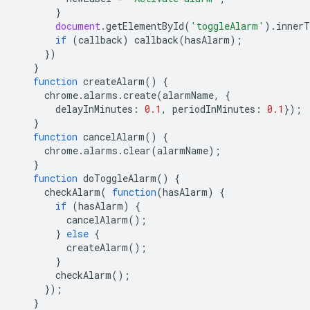
}
document
.
getElementById
(
'toggleAlarm'
).
innerT
if
(
callback
)
callback
(
hasAlarm
);
})
}
function
createAlarm
()
{
chrome
.
alarms
.
create
(
alarmName
,
{
delayInMinutes
:
0.1
,
periodInMinutes
:
0.1
});
}
function
cancelAlarm
()
{
chrome
.
alarms
.
clear
(
alarmName
);
}
function
doToggleAlarm
()
{
checkAlarm
(
function
(
hasAlarm
)
{
if
(
hasAlarm
)
{
cancelAlarm
();
}
else
{
createAlarm
();
}
checkAlarm
();
});
}