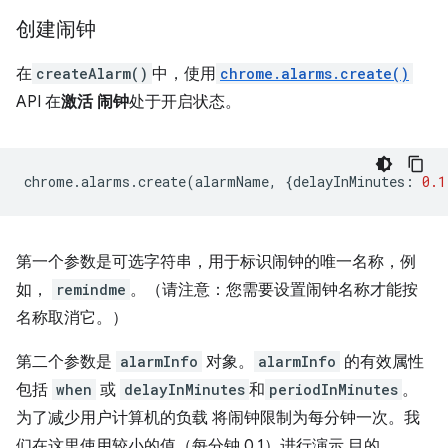
创建闹钟
在
createAlarm()
中，使用
chrome.alarms.create()
API 在
激活 闹钟
处于开启状态。
chrome
.
alarms
.
create
(
alarmName
,
{
delayInMinutes
:
0.1
第一个参数是可选字符串，用于标识闹钟的唯一名称，例
如，
remindme
。（请注意：您需要设置闹钟名称才能按
名称取消它。）
第二个参数是
alarmInfo
对象。
alarmInfo
的有效属性
包括
when
或
delayInMinutes
和
periodInMinutes
。
为了减少用户计算机的负载 将闹钟限制为每分钟一次。我
们在这里使用较小的值（每分钟 0.1）进行演示 目的。