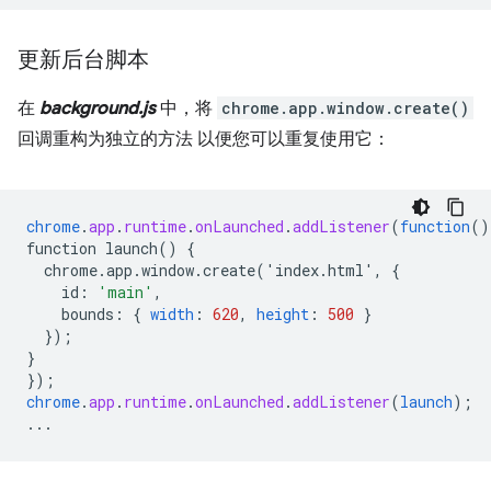
更新后台脚本
在
background.js
中，将
chrome.app.window.create()
回调重构为独立的方法 以便您可以重复使用它：
chrome
.
app
.
runtime
.
onLaunched
.
addListener
(
function
()
function
launch()
{
chrome.app.window.create('index.html',
{
id
:
'main'
,
bounds
:
{
width
:
620
,
height
:
500
}
}
);
}
}
);
chrome
.
app
.
runtime
.
onLaunched
.
addListener
(
launch
);
...