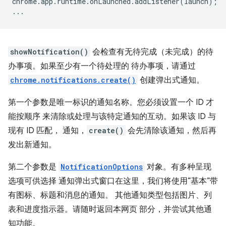
chrome
.
app
.
runtime
.
onLaunched
.
addListener
(
launch
);
...
showNotification()
会检查有无待完成（未完成）的待
办事项。如果至少有一个待处理的 待办事项，请通过
chrome.notifications.create()
创建弹出式通知。
第一个参数是唯一标识的通知名称。您必须设置一个 ID 才
能按顺序 来清除或处理与该特定通知的互动。如果该 ID 与
现有 ID 匹配， 通知，
create()
会先清除该通知，然后再
发出新通知。
第二个参数是
NotificationOptions
对象。有多种呈现
选项可供选择 通知弹出式窗口在这里，我们将使用“基本”带
有图标、标题和消息的通知。 其他通知类型包括图片、列
表和进度指示器。请随时返回本网页 部分，并尝试其他通
知功能。