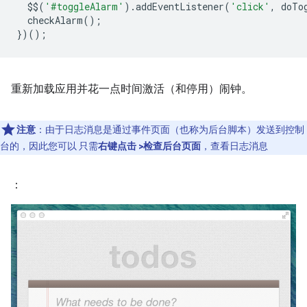
$$
(
'#toggleAlarm'
).
addEventListener
(
'click'
,
doTo
checkAlarm
();
})();
重新加载应用并花一点时间激活（和停用）闹钟。
注意
：由于日志消息是通过事件页面（也称为后台脚本）发送到控制
台的，因此您可以 只需
右键点击 >检查后台页面
，查看日志消息
：