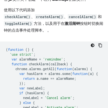
使用以下代码添加
checkAlarm()
、
createAlarm()
、
cancelAlarm()
和
toggleAlarm()
方法，以及用于在
激活闹钟
按钮时切换闹
钟的点击事件处理脚本。 。
(
function
()
{
'use strict'
;
var
alarmName
=
'remindme'
;
function
checkAlarm
(
callback
)
{
chrome
.
alarms
.
getAll
(
function
(
alarms
)
{
var
hasAlarm
=
alarms
.
some
(
function
(
a
)
{
return
a
.
name
==
alarmName
;
});
var
newLabel
;
if
(
hasAlarm
)
{
newLabel
=
'Cancel alarm'
;
}
else
{
newLabel
=
'Activate alarm'
;