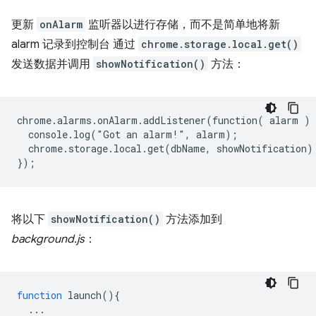
更新
onAlarm
监听器以进行存储，而不是简单地将新
alarm 记录到控制台 通过
chrome.storage.local.get()
发送数据并调用
showNotification()
方法：
chrome.alarms.onAlarm.addListener(function( alarm ) {
  console.log("Got an alarm!", alarm);

  chrome.storage.local.get(dbName, showNotification);
将以下
showNotification()
方法添加到
background.js
：
function
launch
()
{
...