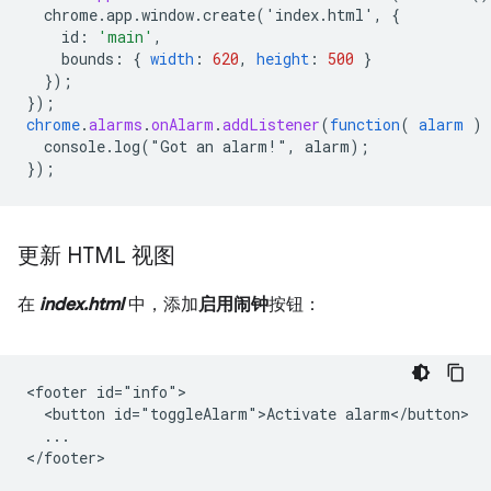
chrome.app.window.create('index.html',
{
id
:
'main'
,
bounds
:
{
width
:
620
,
height
:
500
}
}
);
}
);
chrome
.
alarms
.
onAlarm
.
addListener
(
function
(
alarm
)
console.log("Got
an
alarm!",
alarm)
;
}
);
更新 HTML 视图
在
index.html
中，添加
启用闹钟
按钮：
<footer id="info">

  <button id="toggleAlarm">Activate alarm</button>

  ...
