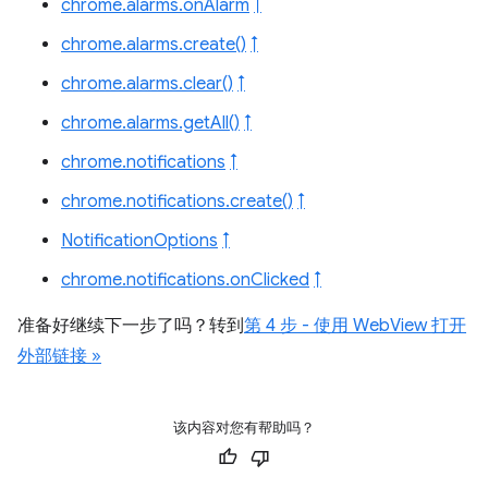
chrome.alarms.onAlarm
↑
chrome.alarms.create()
↑
chrome.alarms.clear()
↑
chrome.alarms.getAll()
↑
chrome.notifications
↑
chrome.notifications.create()
↑
NotificationOptions
↑
chrome.notifications.onClicked
↑
准备好继续下一步了吗？转到
第 4 步 - 使用 WebView 打开
外部链接 »
该内容对您有帮助吗？