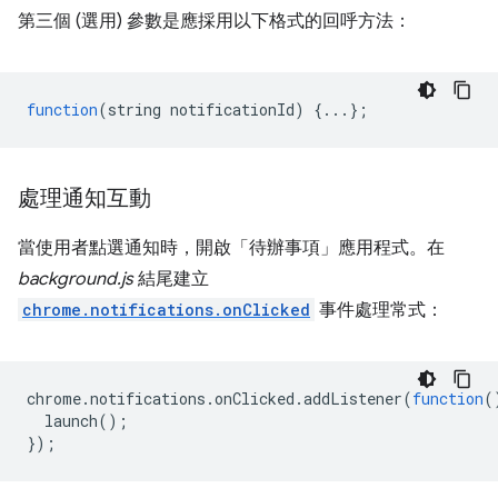
第三個 (選用) 參數是應採用以下格式的回呼方法：
function
(
string
notificationId
)
{...};
處理通知互動
當使用者點選通知時，開啟「待辦事項」應用程式。在
background.js
結尾建立
chrome.notifications.onClicked
事件處理常式：
chrome
.
notifications
.
onClicked
.
addListener
(
function
(
launch
();
});