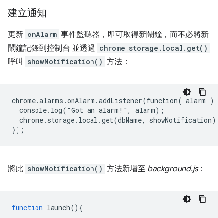
建立通知
更新
onAlarm
事件監聽器，即可取得新鬧鐘，而不必將新
鬧鐘記錄到控制台 並透過
chrome.storage.local.get()
呼叫
showNotification()
方法：
chrome.alarms.onAlarm.addListener(function( alarm ) {
  console.log("Got an alarm!", alarm);

  chrome.storage.local.get(dbName, showNotification);
將此
showNotification()
方法新增至
background.js
：
function
launch
()
{
...