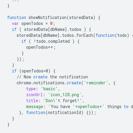
}
function
showNotification
(
storedData
)
{
var
openTodos
=
0
;
if
(
storedData
[
dbName
]
.
todos
)
{
storedData
[
dbName
]
.
todos
.
forEach
(
function
(
todo
)
if
(
!
todo
.
completed
)
{
openTodos
++
;
}
}
);
}
if
(
openTodos>0
)
{
//
Now
create
the
notification
chrome
.
notifications
.
create
(
'reminder'
,
{
type
:
'basic'
,
iconUrl
:
'icon_128.png'
,
title
:
'Don\'
t
forget
!
',
        message: '
You
have
'+openTodos+'
things
to
}
,
function
(
notificationId
)
{}
);
}
}