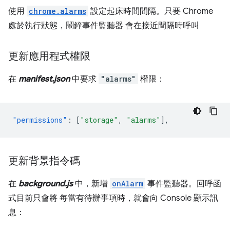
使用
chrome.alarms
設定起床時間間隔。只要 Chrome
處於執行狀態，鬧鐘事件監聽器 會在接近間隔時呼叫
更新應用程式權限
在
manifest.json
中要求
"alarms"
權限：
"permissions"
:
[
"storage"
,
"alarms"
],
更新背景指令碼
在
background.js
中，新增
onAlarm
事件監聽器。回呼函
式目前只會將 每當有待辦事項時，就會向 Console 顯示訊
息：