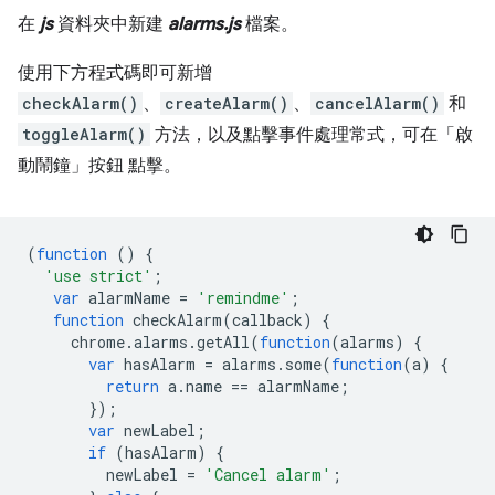
在
js
資料夾中新建
alarms.js
檔案。
使用下方程式碼即可新增
checkAlarm()
、
createAlarm()
、
cancelAlarm()
和
toggleAlarm()
方法，以及點擊事件處理常式，可在「啟
動鬧鐘」
按鈕 點擊。
(
function
()
{
'use strict'
;
var
alarmName
=
'remindme'
;
function
checkAlarm
(
callback
)
{
chrome
.
alarms
.
getAll
(
function
(
alarms
)
{
var
hasAlarm
=
alarms
.
some
(
function
(
a
)
{
return
a
.
name
==
alarmName
;
});
var
newLabel
;
if
(
hasAlarm
)
{
newLabel
=
'Cancel alarm'
;