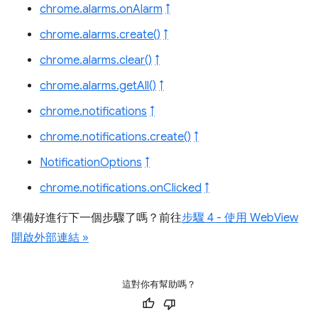
chrome.alarms.onAlarm
↑
chrome.alarms.create()
↑
chrome.alarms.clear()
↑
chrome.alarms.getAll()
↑
chrome.notifications
↑
chrome.notifications.create()
↑
NotificationOptions
↑
chrome.notifications.onClicked
↑
準備好進行下一個步驟了嗎？前往
步驟 4 - 使用 WebView
開啟外部連結 »
這對你有幫助嗎？