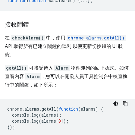
function
(
boolean
wasCleared
)
{...};
接收鬧鐘
在
checkAlarm()
中，使用
chrome.alarms.getAll()
API 取得所有已建立鬧鐘的陣列 以便更新切換鈕的 UI 狀
態。
getAll()
可接受傳入
Alarm
物件陣列的回呼函式。如何
查看內容
Alarm
，您可以在開發人員工具控制台中檢查執
行中的鬧鐘，如下所示：
chrome
.
alarms
.
getAll
(
function
(
alarms
)
{
console
.
log
(
alarms
);
console
.
log
(
alarms
[
0
]);
});