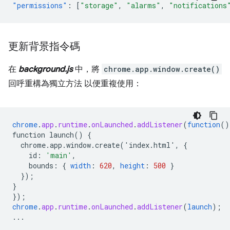
"permissions"
:
[
"storage"
,
"alarms"
,
"notifications
更新背景指令碼
在
background.js
中，將
chrome.app.window.create()
回呼重構為獨立方法 以便重複使用：
chrome
.
app
.
runtime
.
onLaunched
.
addListener
(
function
()
function
launch()
{
chrome.app.window.create('index.html',
{
id
:
'main'
,
bounds
:
{
width
:
620
,
height
:
500
}
}
);
}
}
);
chrome
.
app
.
runtime
.
onLaunched
.
addListener
(
launch
);
...