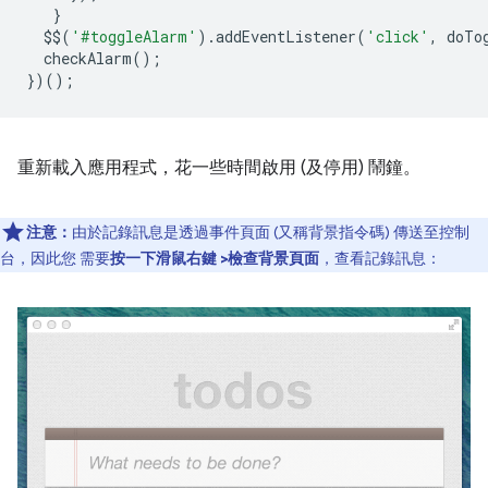
}
$$
(
'#toggleAlarm'
).
addEventListener
(
'click'
,
doTo
checkAlarm
();
})();
重新載入應用程式，花一些時間啟用 (及停用) 鬧鐘。
注意：
由於記錄訊息是透過事件頁面 (又稱背景指令碼) 傳送至控制
台，因此您 需要
按一下滑鼠右鍵 >檢查背景頁面
，查看記錄訊息：