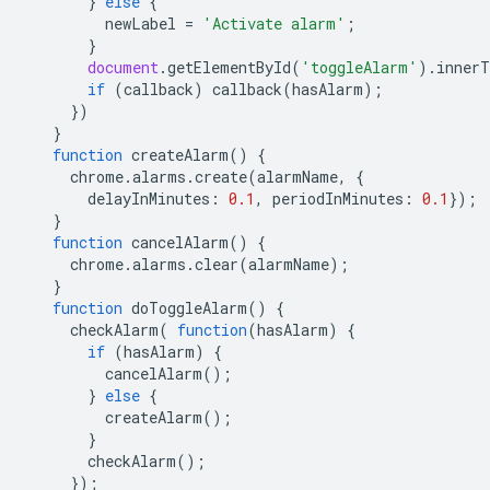
}
else
{
newLabel
=
'Activate alarm'
;
}
document
.
getElementById
(
'toggleAlarm'
).
innerT
if
(
callback
)
callback
(
hasAlarm
);
})
}
function
createAlarm
()
{
chrome
.
alarms
.
create
(
alarmName
,
{
delayInMinutes
:
0.1
,
periodInMinutes
:
0.1
});
}
function
cancelAlarm
()
{
chrome
.
alarms
.
clear
(
alarmName
);
}
function
doToggleAlarm
()
{
checkAlarm
(
function
(
hasAlarm
)
{
if
(
hasAlarm
)
{
cancelAlarm
();
}
else
{
createAlarm
();
}
checkAlarm
();
});