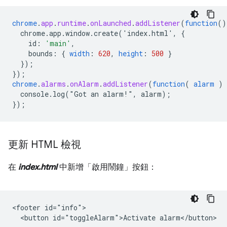
chrome
.
app
.
runtime
.
onLaunched
.
addListener
(
function
()
chrome.app.window.create('index.html',
{
id
:
'main'
,
bounds
:
{
width
:
620
,
height
:
500
}
}
);
}
);
chrome
.
alarms
.
onAlarm
.
addListener
(
function
(
alarm
)
console.log("Got
an
alarm!",
alarm)
;
}
);
更新 HTML 檢視
在
index.html
中新增「啟用鬧鐘」
按鈕：
<footer id="info">

  <button id="toggleAlarm">Activate alarm</button>
