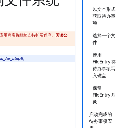
到文件系统
以文本形式
获取待办事
项
ome 应用商店将继续支持扩展程序。
阅读公
选择一个文
件
使用
ns_for_step5
。
FileEntry 将
待办事项写
入磁盘
保留
FileEntry 对
象
启动完成的
待办事项应