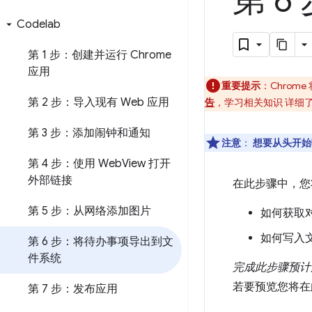
第 
Codelab
第 1 步：创建并运行 Chrome
应用
重要提示
：Chrom
第 2 步：导入现有 Web 应用
告
，学习相关知识 详细
第 3 步：添加闹钟和通知
注意
：
想要从头开始
第 4 步：使用 Web
View 打开
外部链接
在此步骤中，您
第 5 步：从网络添加图片
如何获取
如何写入
第 6 步：将待办事项导出到文
件系统
完成此步骤预计
若要预览您将在
第 7 步：发布应用