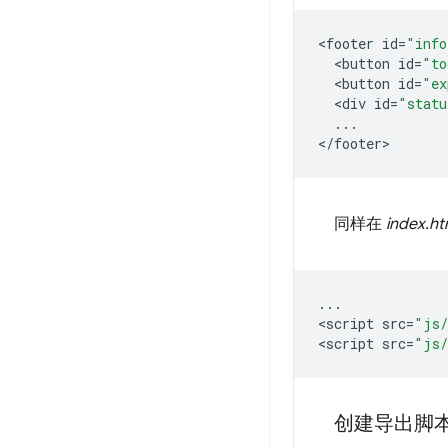
<
footer
id
=
"info
<
button
id
=
"to
<
button
id
=
"ex
<
div
id
=
"statu
...
<
/
footer
同样在
index.ht
...
<
script
src
=
"js/
<
script
src
=
"js/
创建导出脚