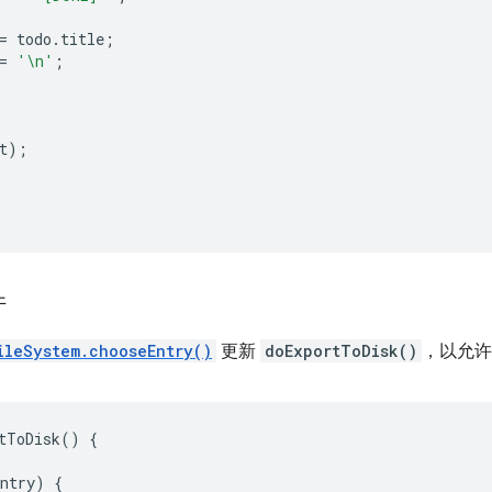
=
todo
.
title
;
=
'\n'
;
t
);
;
件
ileSystem.chooseEntry()
更新
doExportToDisk()
，以允许
tToDisk
()
{
ntry
)
{