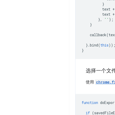
}
text
+
text
+
},
''
);
}
callback
(
tex
}.
bind
(
this
))
}
选择一个文
使用
chrome.f
function
doExpor
if
(
savedFileE