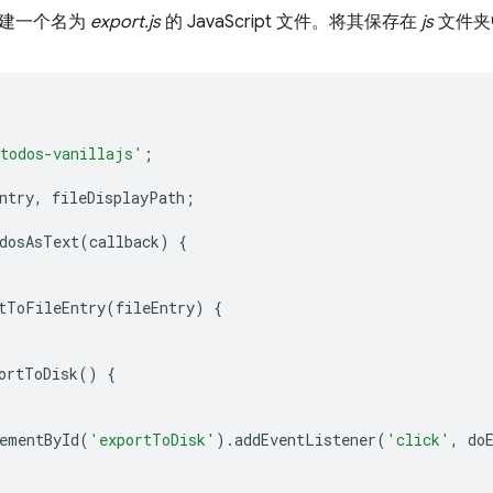
新建一个名为
export.js
的 JavaScript 文件。将其保存在
js
文件夹
todos-vanillajs'
;
ntry
,
fileDisplayPath
;
dosAsText
(
callback
)
{
tToFileEntry
(
fileEntry
)
{
ortToDisk
()
{
ementById
(
'exportToDisk'
).
addEventListener
(
'click'
,
do