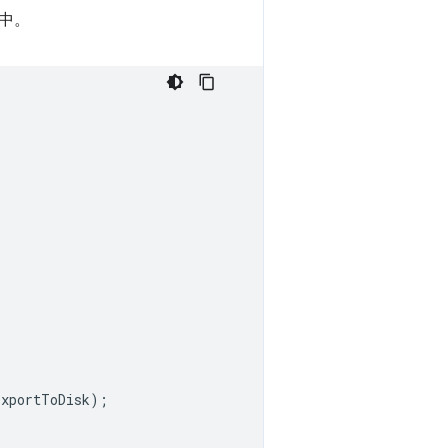
中。
ExportToDisk
);