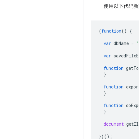
使用以下代码
(
function
()
{
var
dbName
=
'
var
savedFileE
function
getTo
}
function
expor
}
function
doExp
}
document
.
getEl
})();