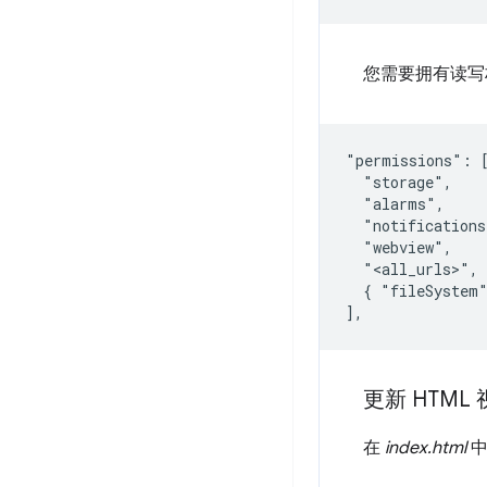
您需要拥有读
"permissions": [
  "storage", 

  "alarms", 

  "notifications
  "webview",

  "<all_urls>", 

  { "fileSystem"
更新 HTML
在
index.html
中