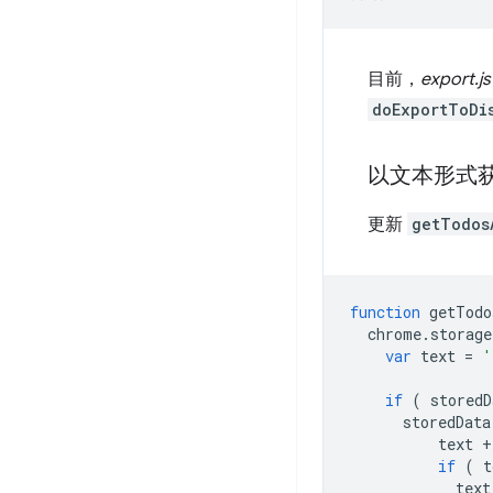
目前，
export.js
doExportToDi
以文本形式
更新
getTodos
function
getTodo
chrome
.
storage
var
text
=
'
if
(
storedD
storedData
text
+
if
(
t
text