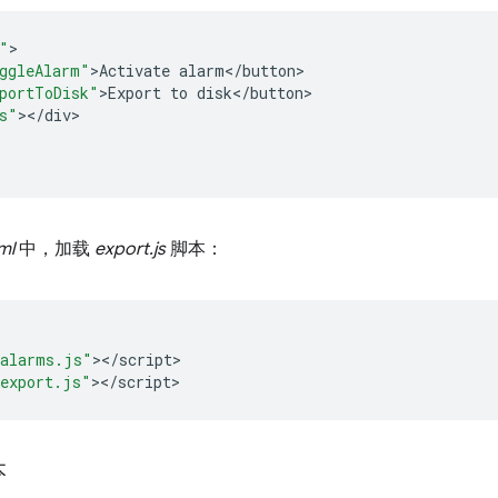
"
ggleAlarm"
>
Activate
alarm
<
/
button
portToDisk"
>
Export
to
disk
<
/
button
s"
><
/
div
ml
中，加载
export.js
脚本：
alarms.js"
><
/
script
>

export.js"
><
/
script
本