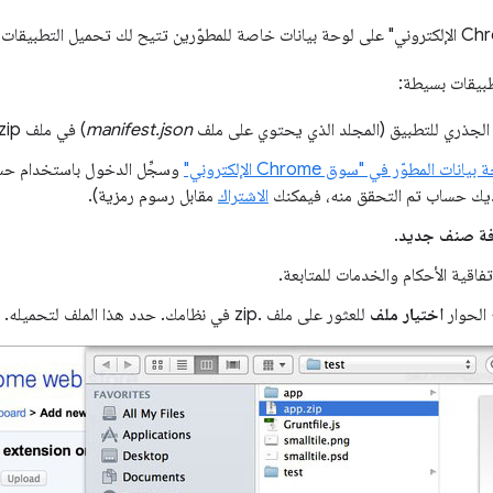
طبيقات بسيطة:
الجذري للتطبيق (المجلد الذي يحتوي على ملف
manifest.json
) في ملف zip..
بيانات المطوّر في "سوق Chrome الإلكتروني"
لديك حساب تم التحقق منه، فيمكنك
الاشتراك
مقابل رسوم رمزية).
فة صنف جديد
.
فاقية الأحكام والخدمات للمتابعة.
 الحوار
اختيار ملف
للعثور على ملف .zip في نظامك. حدد هذا الملف لتحميله.