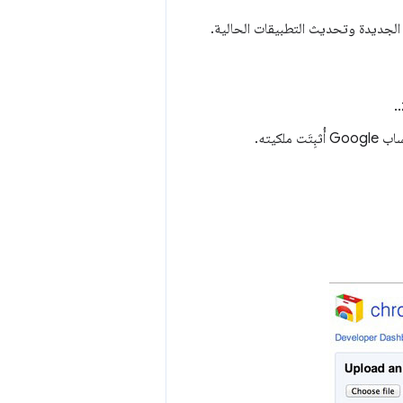
وسجِّل الدخول باستخدام حساب Google أُثبِتَت ملكيته.