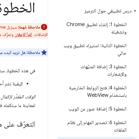
الخطوة 7: نشر تطب
درس تطبيقي حول الترميز
الخطوة 1: إنشاء تطبيق Chrome
ملاحظة مُهمة:
وتشغيله
الإضافات.
اقرأ الإعلان
وتعرَّف 
الخطوة الثانية: استيراد تطبيق ويب
ملاحظة:
هل تريد البدء من
حالي
الخطوة 3: إضافة المنبّهات
في هذه الخطوة، ستت
والإشعارات
كيفية نشر أحد تطبيقات Chrome 
الخطوة 4: فتح الروابط الخارجية
باستخدام Web
View
الوقت المقدَّر لإكمال هذه 
لمعاينة ما ستكمله 
الخطوة 5: إضافة صور من الويب
الخطوة 6: تصدير المهام إلى نظام
التعرّف على مزايا "سوق 
الملفات