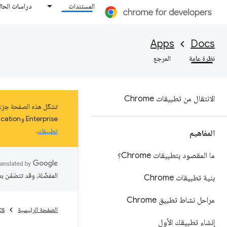
المستندات
دراسات الحال
Apps
Docs
نظرة عامة
المرجع
الانتقال من تطبيقات Chrome
Enterprise وEducation على نظام التشغيل ChromeOS حتى كانون الثاني (يناير) 2025 على الأقل. اطّلِع على مزيد من المعلومات عن
تطبيقك
.
المفاهيم
ما المقصود بتطبيقات Chrome؟
المفضّلة، وقد تتضمّن ب
بنية تطبيقات Chrome
مراحل نشاط تطبيق Chrome
الصفحة الرئيسية
cs
إنشاء تطبيقك الأول