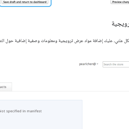
رويجية
كل علني، عليك إضافة مواد عرض ترويجية ومعلومات وصفية إضافية حول الت