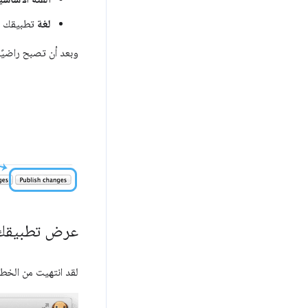
لغة
تطبيقك لم
وبعد أن تصبح راضيً
عرض تطبيقك في "سوق e
لقد انتهيت من الخطوة 7! يجب أن يكون لديك رابط إلى تطبيق Chrome العام الذي يمكنك مشارك