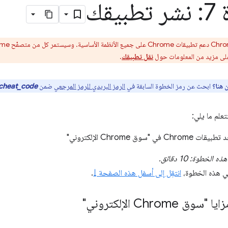
يقك
على مزيد من المعلومات حول
نقل تطبيقك
.
 هنا؟
ابحث عن رمز الخطوة السابقة في
الرمز البريدي للرمز المرجعي
ضمن
cheat_code > مرتبطة بالحلّ_or_step6
علم ما يلي:
في "سوق Chrome الإلكتروني"
الخطوة: 10 دقائق.
في هذه الخطوة،
انتقِل إلى أسفل هذه الصفحة ↓
.
Chrome الإلكتروني"