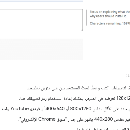
ة:
ا
لتطبيقك. اكتب وصفًا لحثّ المستخدمين على تنزيل تطبيقك
حدة على الأقل مقاس 1280×800 أو 640×400 أو
فيديو
YouTube واحد لإظهار وظيفة تطبيقك.
ير
مقاس 440x280 يظهر على جدار "سوق Chrome الإلكتروني".
ة
التي يجب إدراج تطبيقك فيها.