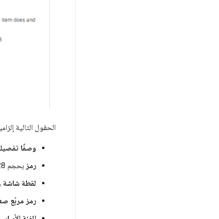
الحقول التالية إلزامي
وصفًا تفصيليً
رمز
بحجم 128x128 لعرضه في المتجر. يمكنك إعادة استخدام رمز تطبيقك هنا.
لقطة شاشة
وا
رمز مربّع صغ
الفئة الأساسي