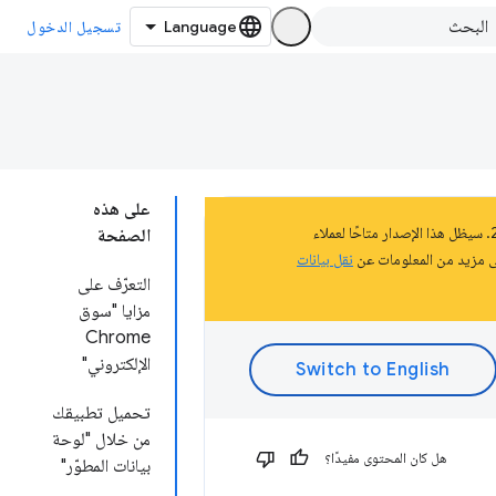
تسجيل الدخول
على هذه
تشكّل هذه الصفحة جزءًا من المستندات المتعلّقة بالنظام الأساسي لتطبيقات Chrome الذي تم إيقافه في عام 2020. سيظل هذا الإصدار متاحًا لعملاء
الصفحة
نقل بيانات
التعرّف على
مزايا "سوق
Chrome
الإلكتروني"
تحميل تطبيقك
من خلال "لوحة
هل كان المحتوى مفيدًا؟
بيانات المطوّر"