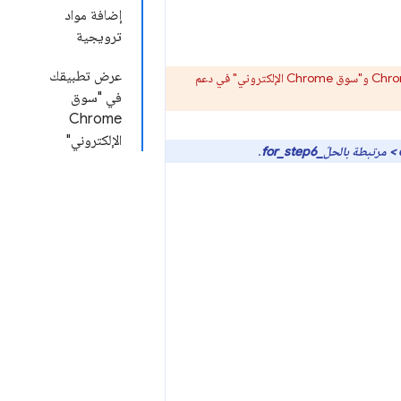
إضافة مواد
ترويجية
عرض تطبيقك
سيزيل Chrome دعم تطبيقات Chrome على جميع الأنظمة الأساسية. وسيستمر كل من متصفّح Chrome و"سوق Chrome الإلكتروني" في دعم
في "سوق
Chrome
الإلكتروني"
f
.