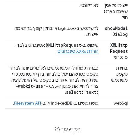
יישומי פלאגין
לא רלוונטי.
שאינם בארגז
חול
show
Modal
להשתמש ב-Lightbox או בחלון קופץ בהתאמה
Dialog
אישית.
XMLHttp
Request
XMLHttp
שימוש ב-
אסינכרוני בלבד:
Request
הורדת XXRs סינכרוניים
.
סינכרוני
בחירת
כברירת מחדל, המשתמשים לא יכולים יותר לבחור
טקסט
טקסט כמו שהם יכולים לבחור בדף אינטרנט. כדי
משתמש
שניתן יהיה לבחור אזורים בטקסט של האפליקציה,
-webkit-user-
צריך להחיל את סגנון ה-CSS
select: text;
.
webSql
משתמשים ב-IndexedDB או ב-
Filesystem API
.
המידע עזר לך?