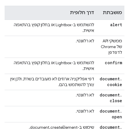
מושבתת
דרך חלופית
alert
להשתמש ב-Lightbox או בחלון קופץ בהתאמה
אישית.
ממשקי API
לא רלוונטי.
של Chrome
לדפדפן
confirm
להשתמש ב-Lightbox או בחלון קופץ בהתאמה
אישית.
document
.
דפי אפליקציה ארוזים לא מעובדים בשרת, ולכן אין
cookie
צורך להשתמש בהם.
document
.
לא רלוונטי.
close
document
.
לא רלוונטי.
open
document
.
שימוש ב-document.createElement.