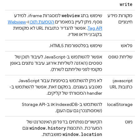
write
webview
מקורות מידע
שימוש בתג
למסגרות iframe. למידע
חיצוניים
נוסף, ניתן לעיין במאמרים
הטמעת תוכן
ו-
Webview
Tag API
. אפשר להגדיר כתובות URL לא מקומיות
בקובצי וידאו ואודיו.
פלאש
שימוש בפלטפורמת HTML5.
שליחת טופס
אפשר להשתמש ב-JavaScript לעיבוד תוכן של
טפסים (האזנה לשליחת אירוע, עיבוד נתונים באופן
מקומי לפני שליחתם לשרת).
javascript:
לא ניתן להשתמש בסימניות עבור JavaScript
כתובות URL
מוטבע בעוגנים. במקום זאת, אפשר להשתמש ב-
handler המסורתי של קליקים.
localStorage
להשתמש ב-IndexedDB או ב-Storage API
(שמסתנכרן גם עם הענן).
ניווט
הקישורים נפתחים בדפדפן האינטרנט של
window
.
history
המערכת. התכונות
וגם
window
.
location
מושבתות.