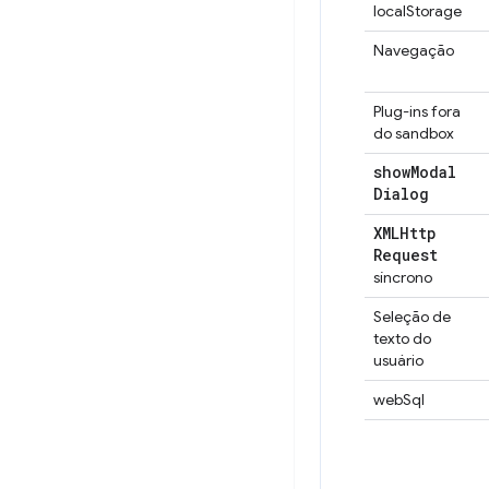
localStorage
Navegação
Plug-ins fora
do sandbox
show
Modal
Dialog
XMLHttp
Request
síncrono
Seleção de
texto do
usuário
webSql