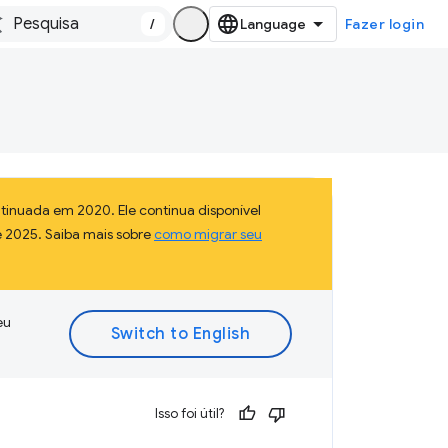
/
Fazer login
inuada em 2020. Ele continua disponível
e 2025. Saiba mais sobre
como migrar seu
eu
Isso foi útil?