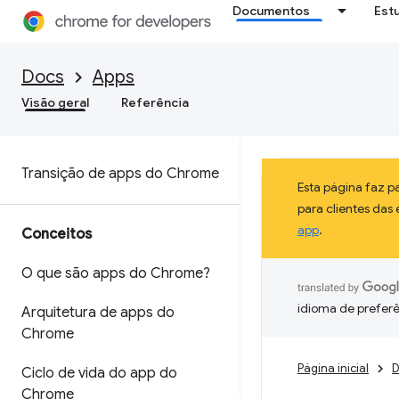
Documentos
Est
Docs
Apps
Visão geral
Referência
Transição de apps do Chrome
Esta página faz 
para clientes das
app
.
Conceitos
O que são apps do Chrome?
idioma de preferê
Arquitetura de apps do
Chrome
Página inicial
D
Ciclo de vida do app do
Chrome