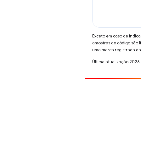
Exceto em caso de indica
amostras de código são 
uma marca registrada da 
Última atualização 2026
Contribuir
Registre um bug
Veja as questões em aberto