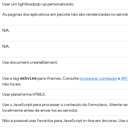
Usar um lightbox/pop-up personalizado.
As páginas dos aplicativos em pacote não são renderizadas no servidor.
N/A.
N/A.
Use document.createElement.
webview
Use a tag
para iframes. Consulte
Incorporar conteúdo
e
API
não locais.
Usar plataforma HTML5.
Use o JavaScript para processar o conteúdo do formulário. Atente-se
localmente antes de enviá-los ao servidor.
Não é possível usar favoritos para JavaScript in-line em âncoras. Use 