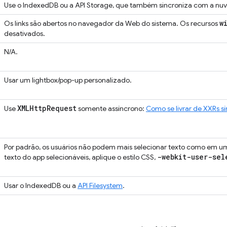
Use o IndexedDB ou a API Storage, que também sincroniza com a nu
w
Os links são abertos no navegador da Web do sistema. Os recursos
desativados.
N/A.
Usar um lightbox/pop-up personalizado.
XMLHttp
Request
Use
somente assíncrono:
Como se livrar de XXRs s
Por padrão, os usuários não podem mais selecionar texto como em um
-webkit-user-sel
texto do app selecionáveis, aplique o estilo CSS,
Usar o IndexedDB ou a
API Filesystem
.