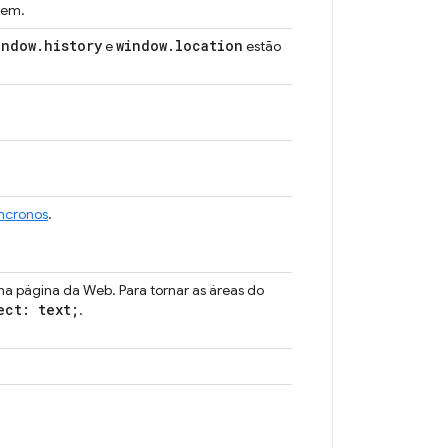
vem.
indow
.
history
window
.
location
e
estão
íncronos
.
a página da Web. Para tornar as áreas do
ect: text;
.