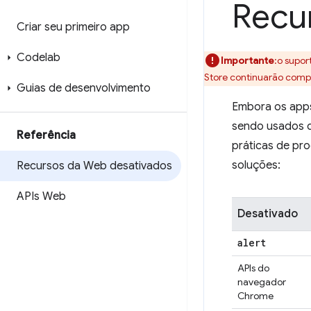
Recu
Criar seu primeiro app
Codelab
Importante
:o supo
Store continuarão comp
Guias de desenvolvimento
Embora os apps
sendo usados de
Referência
práticas de pr
soluções:
Recursos da Web desativados
APIs Web
Desativado
alert
APIs do
navegador
Chrome