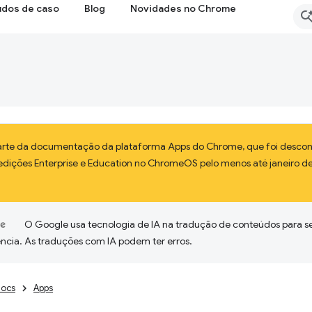
udos de caso
Blog
Novidades no Chrome
parte da documentação da plataforma Apps do Chrome, que foi descont
 edições Enterprise e Education no ChromeOS pelo menos até janeiro d
O Google usa tecnologia de IA na tradução de conteúdos para s
ncia. As traduções com IA podem ter erros.
ocs
Apps