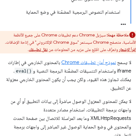
استخدام النصوص البرمجية المضمّنة في وضع الحماية
ملاحظة مهمة:
سيزيل Chrome دعم تطبيقات Chrome على جميع الأنظمة
الأساسية. متصفح Chrome سيستمر "سوق Chrome الإلكتروني" في إتاحة الإضافات.
اقرأ الإشعار
وتعرَّف على اطّلِع على مزيد من المعلومات عن
نقل تطبيقك
.
لا يسمح
نموذج أمان تطبيقات Chrome
بالمحتوى الخارجي في إطارات
iframe واستخدام التنسيقات المضمَّنة البرمجة النصية و
eval()
.
يمكنك تجاوز هذه القيود، ولكن يجب أن يكون المحتوى الخارجي معزولة
عن التطبيق.
لا يمكن للمحتوى المعزول الوصول مباشرةً إلى بيانات التطبيق أو أي من
واجهات برمجة التطبيقات. استخدام مصادر متعددة
XMLHttpRequests وما بعد المراسلة للاتصال بين صفحة الحدث
والمحتوى في وضع الحماية الوصول غير المباشر إلى واجهات برمجة
التطبيقات.