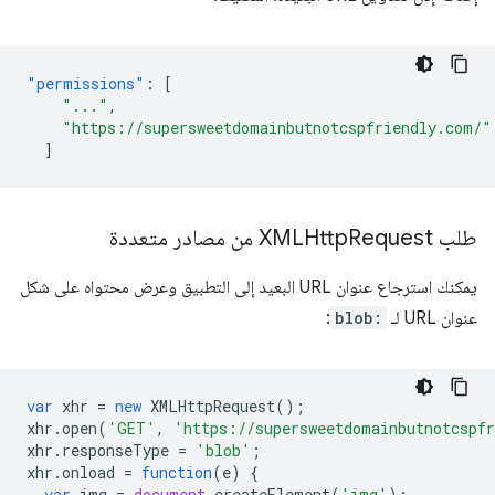
"permissions"
:
[
"..."
,
"https://supersweetdomainbutnotcspfriendly.com/"
]
طلب XMLHttp
Request من مصادر متعددة
يمكنك استرجاع عنوان URL البعيد إلى التطبيق وعرض محتواه على شكل
عنوان URL لـ
blob:
:
var
xhr
=
new
XMLHttpRequest
();
xhr
.
open
(
'GET'
,
'https://supersweetdomainbutnotcspf
xhr
.
responseType
=
'blob'
;
xhr
.
onload
=
function
(
e
)
{
var
img
=
document
.
createElement
(
'img'
);