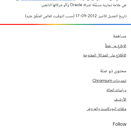
هي علامة تجارية مسجَّلة لشركة Oracle و/أو شركائها التابعين.
تاريخ التعديل الأخير: 2012-09-17 (حسب التوقيت العالمي المتفَّق عليه)
مساهمة
الإبلاغ عن خطأ
الاطّلاع على المشاكل المفتوحة
محتوى ذو صلة
تحديثات Chromium
دراسات الحالة
الأرشيف
ملفات البودكاست والعروض
Follow