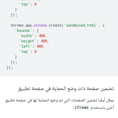
'top'
:
0
}
});
chrome
.
app
.
window
.
create
(
'sandboxed.html'
,
{
'bounds'
:
{
'width'
:
400
,
'height'
:
400
,
'left'
:
400
,
'top'
:
0
}
});
});
تضمين صفحة ذات وضع الحماية في صفحة تطبيق
يمكن أيضًا تضمين الصفحات التي تم وضع الحماية لها في صفحة تطبيق
أخرى باستخدام
iframe
: