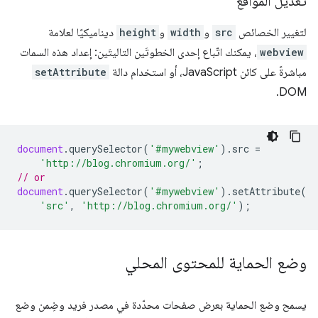
تعديل المواقع
لتغيير الخصائص
src
و
width
و
height
ديناميكيًا لعلامة
webview
، يمكنك اتّباع إحدى الخطوتَين التاليتَين: إعداد هذه السمات
مباشرةً على كائن JavaScript، أو استخدام دالة
setAttribute
DOM.
document
.
querySelector
(
'#mywebview'
).
src
=
'http://blog.chromium.org/'
;
// or
document
.
querySelector
(
'#mywebview'
).
setAttribute
(
'src'
,
'http://blog.chromium.org/'
);
وضع الحماية للمحتوى المحلي
يسمح وضع الحماية بعرض صفحات محدّدة في مصدر فريد وضِمن وضع