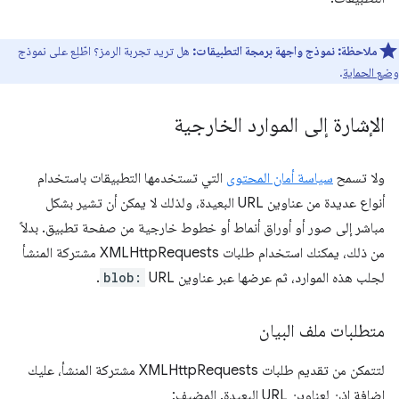
ملاحظة:
نموذج واجهة برمجة التطبيقات:
هل تريد تجربة الرمز؟ اطّلِع على نموذج
وضع الحماية
.
الإشارة إلى الموارد الخارجية
ولا تسمح
سياسة أمان المحتوى
التي تستخدمها التطبيقات باستخدام
أنواع عديدة من عناوين URL البعيدة، ولذلك لا يمكن أن تشير بشكل
مباشر إلى صور أو أوراق أنماط أو خطوط خارجية من صفحة تطبيق. بدلاً
من ذلك، يمكنك استخدام طلبات XMLHttpRequests مشتركة المنشأ
لجلب هذه الموارد، ثم عرضها عبر عناوين URL
blob:
.
متطلبات ملف البيان
لتتمكن من تقديم طلبات XMLHttpRequests مشتركة المنشأ، عليك
إضافة إذن لعناوين URL البعيدة. المضيف: