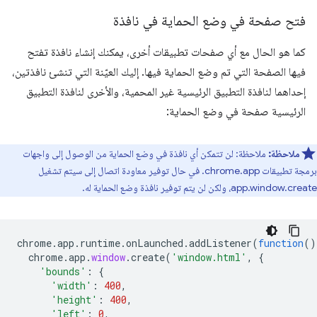
فتح صفحة في وضع الحماية في نافذة
كما هو الحال مع أي صفحات تطبيقات أخرى، يمكنك إنشاء نافذة تفتح
فيها الصفحة التي تم وضع الحماية فيها. إليك العيّنة التي تنشئ نافذتين،
إحداهما لنافذة التطبيق الرئيسية غير المحمية، والأخرى لنافذة التطبيق
الرئيسية صفحة في وضع الحماية:
ملاحظة:
ملاحظة: لن تتمكن أي نافذة في وضع الحماية من الوصول إلى واجهات
برمجة تطبيقات chrome.app. في حال توفير معاودة اتصال إلى سيتم تشغيل
app.window.create، ولكن لن يتم توفير نافذة وضع الحماية له.
chrome
.
app
.
runtime
.
onLaunched
.
addListener
(
function
()
chrome
.
app
.
window
.
create
(
'window.html'
,
{
'bounds'
:
{
'width'
:
400
,
'height'
:
400
,
'left'
:
0
,