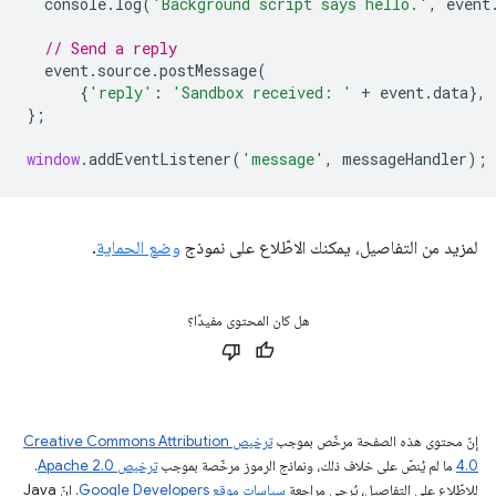
console
.
log
(
'Background script says hello.'
,
event
// Send a reply
event
.
source
.
postMessage
(
{
'reply'
:
'Sandbox received: '
+
event
.
data
},
};
window
.
addEventListener
(
'message'
,
messageHandler
);
لمزيد من التفاصيل، يمكنك الاطّلاع على نموذج
وضع الحماية
.
هل كان المحتوى مفيدًا؟
إنّ محتوى هذه الصفحة مرخّص بموجب
ترخيص Creative Commons Attribution
4.0‏
ما لم يُنصّ على خلاف ذلك، ونماذج الرموز مرخّصة بموجب
ترخيص Apache 2.0‏
.
للاطّلاع على التفاصيل، يُرجى مراجعة
سياسات موقع Google Developers‏
. إنّ Java