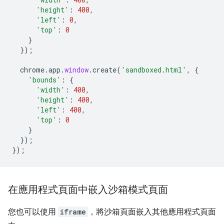
'height'
:
400
,
'left'
:
0
,
'top'
:
0
}
});
chrome
.
app
.
window
.
create
(
'sandboxed.html'
,
{
'bounds'
:
{
'width'
:
400
,
'height'
:
400
,
'left'
:
400
,
'top'
:
0
}
});
});
在應用程式頁面中嵌入沙箱模式頁面
您也可以使用
iframe
，將沙箱頁面嵌入其他應用程式頁面