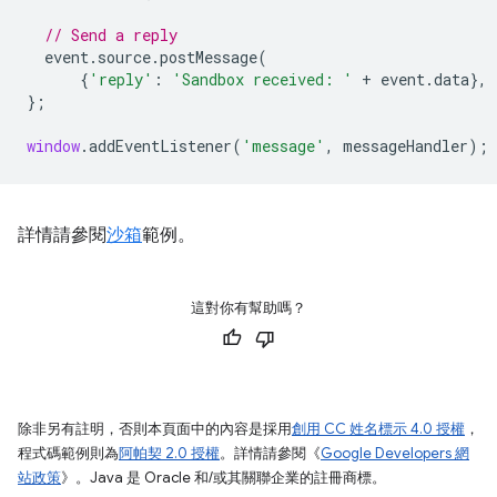
// Send a reply
event
.
source
.
postMessage
(
{
'reply'
:
'Sandbox received: '
+
event
.
data
},
};
window
.
addEventListener
(
'message'
,
messageHandler
);
詳情請參閱
沙箱
範例。
這對你有幫助嗎？
除非另有註明，否則本頁面中的內容是採用
創用 CC 姓名標示 4.0 授權
，
程式碼範例則為
阿帕契 2.0 授權
。詳情請參閱《
Google Developers 網
站政策
》。Java 是 Oracle 和/或其關聯企業的註冊商標。