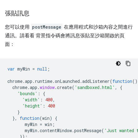
張貼訊息
您可以使用
postMessage
在應用程式和沙箱內容之間進行
通訊。請看看 背景指令碼會將訊息張貼至沙箱開啟的頁
面：
var
myWin
=
null
;
chrome
.
app
.
runtime
.
onLaunched
.
addListener
(
function
()
chrome
.
app
.
window
.
create
(
'sandboxed.html'
,
{
'bounds'
:
{
'width'
:
400
,
'height'
:
400
}
},
function
(
win
)
{
myWin
=
win
;
myWin
.
contentWindow
.
postMessage
(
'Just wanted 
});