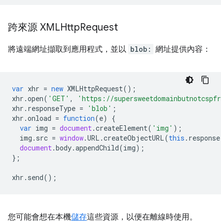
跨來源 XMLHttp
Request
將遠端網址擷取到應用程式，並以
blob:
網址提供內容：
var
xhr
=
new
XMLHttpRequest
();
xhr
.
open
(
'GET'
,
'https://supersweetdomainbutnotcspf
xhr
.
responseType
=
'blob'
;
xhr
.
onload
=
function
(
e
)
{
var
img
=
document
.
createElement
(
'img'
);
img
.
src
=
window
.
URL
.
createObjectURL
(
this
.
response
document
.
body
.
appendChild
(
img
);
};
xhr
.
send
();
您可能會想在本機
儲存
這些資源，以便在離線時使用。