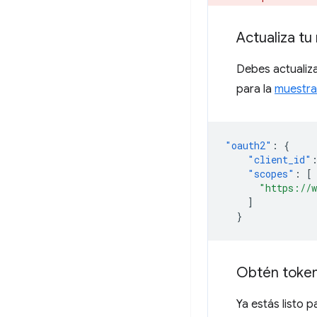
Actualiza tu
Debes actualizar
para la
muestra
"oauth2"
:
{
"client_id"
"scopes"
:
[
"https://w
]
}
Obtén toke
Ya estás listo p