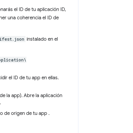
arás el ID de tu aplicación ID,
ener una coherencia el ID de
ifest.json
instalado en el
:
pplication\
dir el ID de tu app en ellas.
de la app). Abre la aplicación
.
to de origen de tu app .