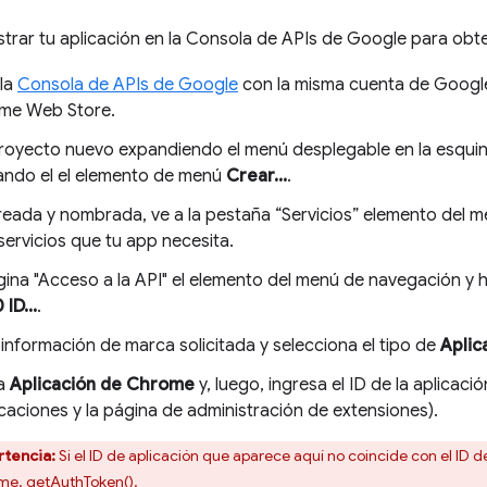
strar tu aplicación en la Consola de APIs de Google para obten
la
Consola de APIs de Google
con la misma cuenta de Google
me Web Store.
royecto nuevo expandiendo el menú desplegable en la esquina
ando el el elemento de menú
Crear...
.
reada y nombrada, ve a la pestaña “Servicios” elemento del m
servicios que tu app necesita.
gina "Acceso a la API" el elemento del menú de navegación y h
ID...
.
 información de marca solicitada y selecciona el tipo de
Aplic
na
Aplicación de Chrome
y, luego, ingresa el ID de la aplicac
icaciones y la página de administración de extensiones).
tencia:
Si el ID de aplicación que aparece aquí no coincide con el ID de
ame.
getAuthToken()
.