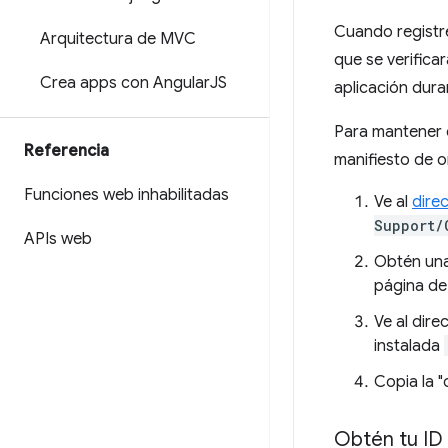
Cuando registre
Arquitectura de MVC
que se verifica
Crea apps con Angular
JS
aplicación duran
Para mantener e
Referencia
manifiesto de o
Funciones web inhabilitadas
Ve al
dire
Support/
APIs web
Obtén una 
página de
Ve al dire
instalada
Copia la "
Obtén tu ID