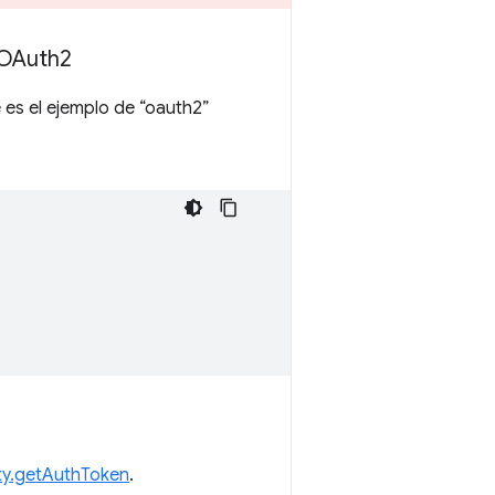
e OAuth2
e es el ejemplo de “oauth2”
ity.getAuthToken
.