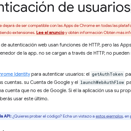
ticación de usuarios
dejará de ser compatible con las Apps de Chrome en todas las plat
tiendo extensiones.
Lee el anuncio
y obtén información Obtén más in
 de autenticación web usan funciones de HTTP, pero las App
enedor de la app. no se cargan a través de HTTP, no pueden r
hrome Identity
para autenticar usuarios: el
getAuthToken
par
us cuentas. su Cuenta de Google y el
launchWebAuthFlow
pa
a cuenta que no es de Google. Si el la aplicación usa su prop
eberás usar este último.
a API:
¿Quieres probar el código? Echa un vistazo a
estos ejemplos
, en 