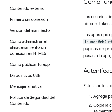
Cómo fun
Contenido externo
Los usuarios d
Primero sin conexión
obtener tokens
Versión del manifiesto
Las apps que qu
Cómo administrar el
launchWebAut
almacenamiento sin
páginas del pro
conexión en HTML5
pasan a la app, 
Cómo publicar tu app
Autentica
Dispositivos USB
Estos son los 
Mensajería nativa
Agrega pe
Política de Seguridad del
Contenido
Copia la c
se manten