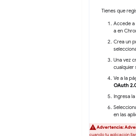
Tienes que regi
Accede a 
a en Chro
Crea un p
seleccion
Una vez c
cualquier 
Ve a la pá
OAuth 2.0 
Ingresa la
Seleccio
en las apl
Advertencia:
Adver
cuando tu aplicación ll