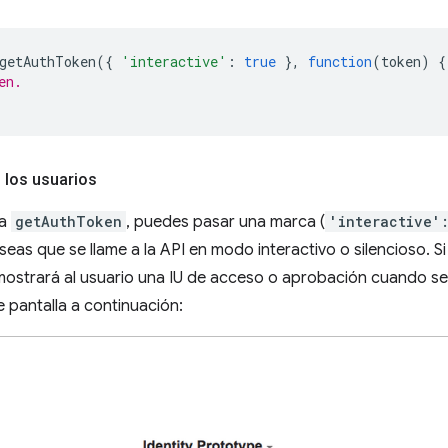
getAuthToken
({
'interactive'
:
true
},
function
(
token
)
{
en.
 los usuarios
 a
getAuthToken
, puedes pasar una marca (
'interactive'
eseas que se llame a la API en modo interactivo o silencioso. S
 mostrará al usuario una IU de acceso o aprobación cuando s
e pantalla a continuación: