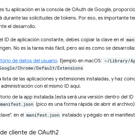
s tu aplicación en la consola de OAuth de Google, proporcion
rá durante las solicitudes de tokens. Por eso, es importante t
te el desarrollo.
l ID de aplicación constante, debes copiar la clave en el
man
rigen. No es la tarea más fácil, pero así es como se desarrolla
ctorio de datos del usuario
. Ejemplo en macOS:
~/Library/A
Google/Chrome/Default/Extensions
lista de las aplicaciones y extensiones instaladas, y haz coinci
 administración con el mismo ID aquí.
ctorio de la app instalada (esta será una versión dentro del ID 
manifest.json
(pico es una forma rápida de abrir el archivo)
clave". en el
manifest.json
instalado y pégalo en el manifies
 de cliente de OAuth2