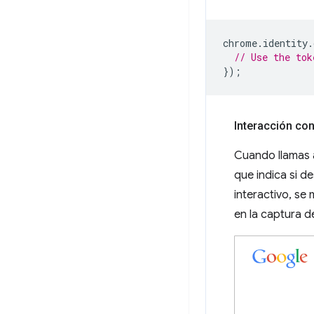
chrome
.
identity
.
// Use the tok
});
Interacción con
Cuando llamas
que indica si d
interactivo, se
en la captura d