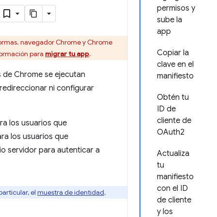
permisos y
sube la
app
aformas. navegador Chrome y Chrome
Copiar la
formación para
migrar tu app
.
clave en el
s de Chrome se ejecutan
manifiesto
edireccionar ni configurar
Obtén tu
ID de
cliente de
a los usuarios que
OAuth2
ra los usuarios que
io servidor para autenticar a
Actualiza
tu
manifiesto
con el ID
particular, el
muestra de identidad
.
de cliente
y los