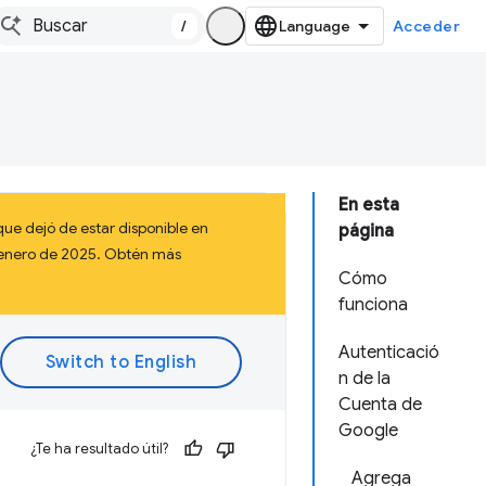
/
Acceder
En esta
ue dejó de estar disponible en
página
a enero de 2025. Obtén más
Cómo
funciona
Autenticació
n de la
Cuenta de
Google
¿Te ha resultado útil?
Agrega