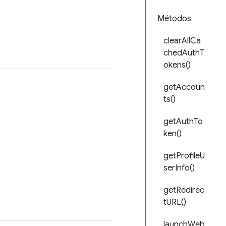
Métodos
clearAllCa
chedAuthT
okens()
getAccoun
ts()
getAuthTo
ken()
getProfileU
serInfo()
getRedirec
tURL()
launchWeb