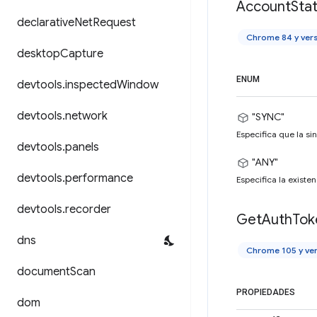
Account
Sta
declarative
Net
Request
Chrome 84 y ver
desktop
Capture
ENUM
devtools
.
inspected
Window
devtools
.
network
"SYNC"
Especifica que la si
devtools
.
panels
"ANY"
devtools
.
performance
Especifica la existen
devtools
.
recorder
Get
Auth
Tok
dns
Chrome 105 y ve
document
Scan
PROPIEDADES
dom