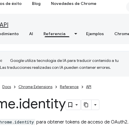
os de éxito
Blog
Novedades de Chrome
API
edimiento
AI
Referencia
Ejemplos
Chrome
Google utiliza tecnología de IA para traducir contenido a tu
 Las traducciones realizadas con IA pueden contener errores.
Docs
Chrome Extensions
Reference
API
me
.
identity
hrome.identity
para obtener tokens de acceso de OAuth2.