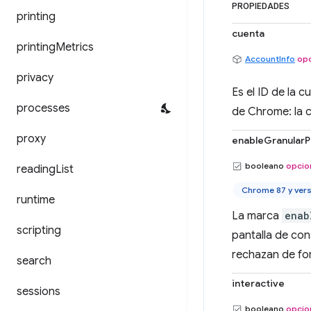
PROPIEDADES
printing
cuenta
printing
Metrics
AccountInfo
opc
privacy
Es el ID de la c
processes
de Chrome: la c
proxy
enableGranularP
booleano
opcio
reading
List
Chrome 87 y vers
runtime
La marca
enab
scripting
pantalla de con
rechazan de for
search
interactive
sessions
booleano
opcio