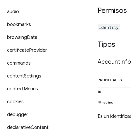
Permisos
audio
bookmarks
identity
browsing
Data
Tipos
certificate
Provider
Account
Info
commands
content
Settings
PROPIEDADES
context
Menus
id
cookies
string
debugger
Es un identifica
declarative
Content