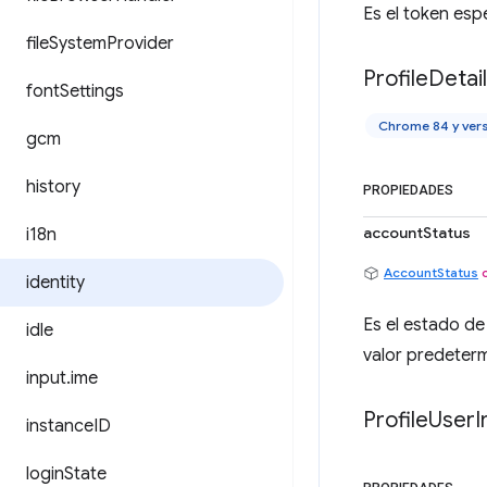
Es el token esp
file
System
Provider
Profile
Detai
font
Settings
Chrome 84 y ver
gcm
history
PROPIEDADES
accountStatus
i18n
AccountStatus
identity
Es el estado de
idle
valor predeter
input
.
ime
Profile
User
I
instance
ID
login
State