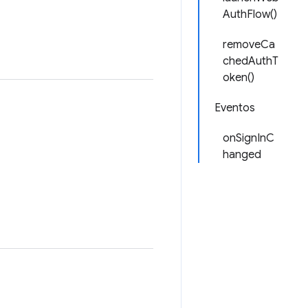
AuthFlow()
removeCa
chedAuthT
oken()
Eventos
onSignInC
hanged