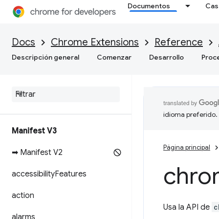
Documentos
Cas
Docs
Chrome Extensions
Reference
Descripción general
Comenzar
Desarrollo
Proc
idioma preferido.
Manifest V3
Página principal
➡ Manifest V2
chro
accessibility
Features
action
Usa la API de
c
alarms