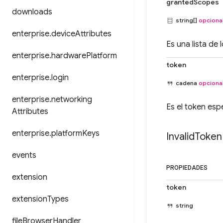
grantedScopes
downloads
string[]
opciona
enterprise
.
device
Attributes
Es una lista de
enterprise
.
hardware
Platform
token
enterprise
.
login
cadena
opciona
enterprise
.
networking
Es el token espe
Attributes
enterprise
.
platform
Keys
Invalid
Token
events
PROPIEDADES
extension
token
extension
Types
string
file
Browser
Handler