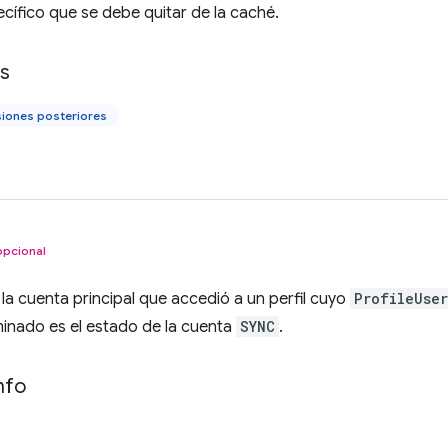
ecífico que se debe quitar de la caché.
ls
siones posteriores
opcional
 la cuenta principal que accedió a un perfil cuyo
ProfileUse
minado es el estado de la cuenta
SYNC
.
nfo