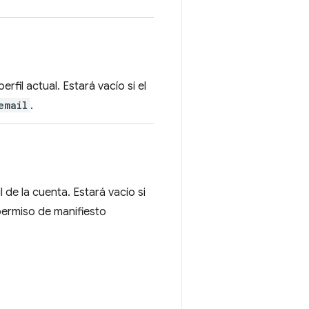
rfil actual. Estará vacío si el
email
.
l de la cuenta. Estará vacío si
 permiso de manifiesto