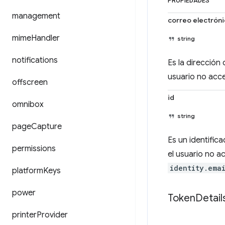
PROPIEDADES
management
correo electrón
mime
Handler
string
notifications
Es la dirección 
usuario no acce
offscreen
id
omnibox
string
page
Capture
Es un identifica
permissions
el usuario no a
identity.ema
platform
Keys
power
Token
Detail
printer
Provider