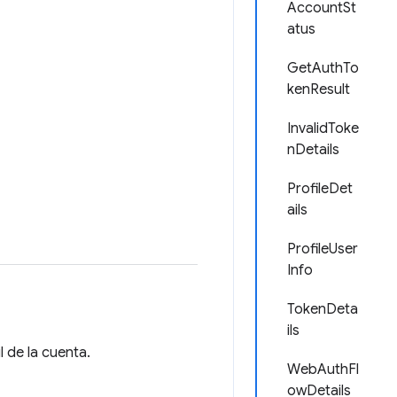
AccountSt
atus
GetAuthTo
kenResult
InvalidToke
nDetails
ProfileDet
ails
ProfileUser
Info
TokenDeta
ils
l de la cuenta.
WebAuthFl
owDetails