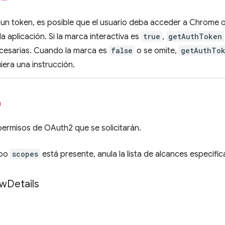
 un token, es posible que el usuario deba acceder a Chrome 
la aplicación. Si la marca interactiva es
true
,
getAuthToken
ecesarias. Cuando la marca es
false
o se omite,
getAuthTo
iera una instrucción.
l
 permisos de OAuth2 que se solicitarán.
mpo
scopes
está presente, anula la lista de alcances especifi
ow
Details