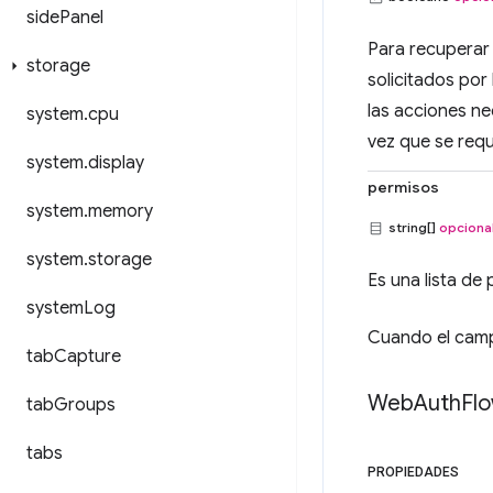
side
Panel
Para recuperar
storage
solicitados por 
las acciones n
system
.
cpu
vez que se requ
system
.
display
permisos
system
.
memory
string[]
opciona
system
.
storage
Es una lista de
system
Log
Cuando el ca
tab
Capture
Web
Auth
Fl
tab
Groups
tabs
PROPIEDADES