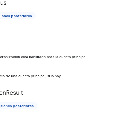
tus
siones posteriores
ncronización está habilitada para la cuenta principal.
cia de una cuenta principal, si la hay.
en
Result
rsiones posteriores