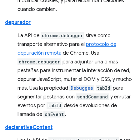
modificar cookies, y para recibir notificaciones
cuando cambien.
depurador
La API de
chrome.debugger
sirve como
transporte alternativo para el
protocolo de
depuración remota
de Chrome. Usa
chrome.debugger
para adjuntar una o más
pestañas para instrumentar la interacción de red,
depurar JavaScript, mutar el DOM y CSS, y mucho
más. Usa la propiedad
Debuggee
tabId
para
segmentar pestañas con
sendCommand
y enrutar
eventos por
tabId
desde devoluciones de
llamada de
onEvent
.
declarativeContent