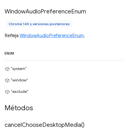
Window
Audio
Preference
Enum
Chrome 140 y versiones posteriores
Refleja
WindowAudioPreferenceEnum
.
ENUM
"system"
"window"
"exclude"
Métodos
cancel
Choose
Desktop
Media(
)