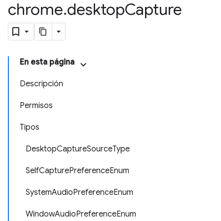
chrome
.
desktop
Capture
En esta página
Descripción
Permisos
Tipos
DesktopCaptureSourceType
SelfCapturePreferenceEnum
SystemAudioPreferenceEnum
WindowAudioPreferenceEnum