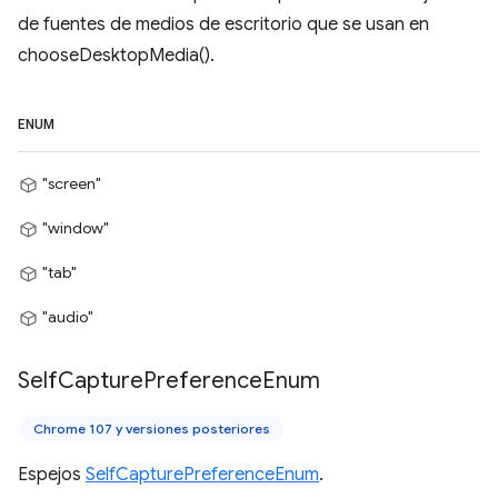
de fuentes de medios de escritorio que se usan en
chooseDesktopMedia().
ENUM
"screen"
"window"
"tab"
"audio"
Self
Capture
Preference
Enum
Chrome 107 y versiones posteriores
Espejos
SelfCapturePreferenceEnum
.