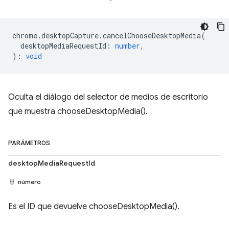
chrome
.
desktopCapture
.
cancelChooseDesktopMedia
(
desktopMediaRequestId
:
number
,
)
:
void
Oculta el diálogo del selector de medios de escritorio
que muestra chooseDesktopMedia().
PARÁMETROS
desktopMediaRequestId
número
Es el ID que devuelve chooseDesktopMedia().