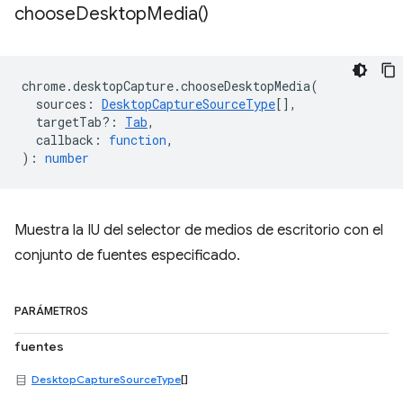
choose
Desktop
Media(
)
chrome
.
desktopCapture
.
chooseDesktopMedia
(
sources
:
DesktopCaptureSourceType
[],
targetTab?
:
Tab
,
callback
:
function
,
)
:
number
Muestra la IU del selector de medios de escritorio con el
conjunto de fuentes especificado.
PARÁMETROS
fuentes
DesktopCaptureSourceType
[]