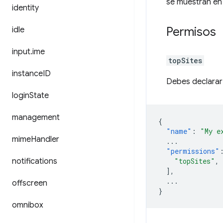
se muestran en 
identity
Permisos
idle
input
.
ime
topSites
instance
ID
Debes declarar 
login
State
management
{
"name"
:
"My e
mime
Handler
...
"permissions"
notifications
"topSites"
,
],
...
offscreen
}
omnibox