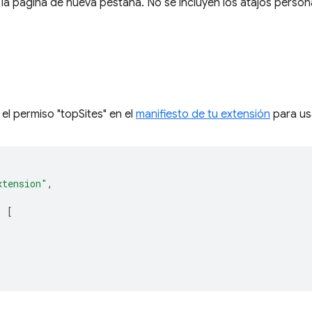
la página de nueva pestaña. No se incluyen los atajos persona
el permiso "topSites" en el
manifiesto de tu extensión
para us
xtension"
,
:
[