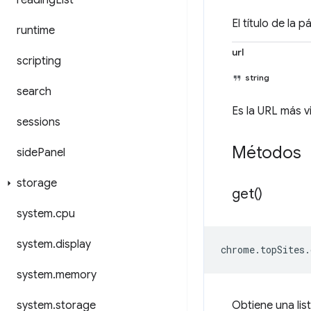
reading
List
El título de la p
runtime
url
scripting
string
search
Es la URL más v
sessions
Métodos
side
Panel
storage
get(
)
system
.
cpu
system
.
display
chrome
.
topSites
.
system
.
memory
system
.
storage
Obtiene una list