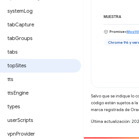
system
Log
MUESTRA
tab
Capture
Promise<
MostVi
tab
Groups
Chrome 96 y ver
tabs
top
Sites
tts
tts
Engine
Salvo que se indique lo c
código están sujetos a la
types
marca registrada de Oracl
user
Scripts
Última actualización: 20
vpn
Provider