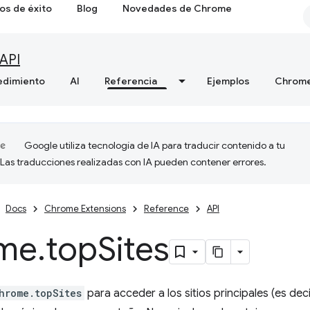
os de éxito
Blog
Novedades de Chrome
API
edimiento
AI
Referencia
Ejemplos
Chrome
Google utiliza tecnología de IA para traducir contenido a tu
 Las traducciones realizadas con IA pueden contener errores.
Docs
Chrome Extensions
Reference
API
me
.
top
Sites
hrome.topSites
para acceder a los sitios principales (es deci