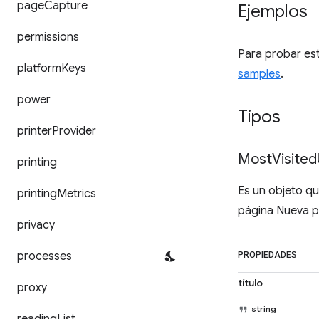
page
Capture
Ejemplos
permissions
Para probar est
platform
Keys
samples
.
power
Tipos
printer
Provider
Most
Visited
printing
Es un objeto q
printing
Metrics
página Nueva p
privacy
processes
PROPIEDADES
título
proxy
string