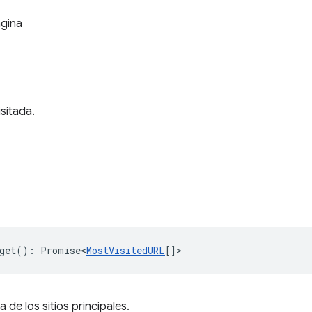
ágina
isitada.
get
()
:
Promise<
MostVisitedURL
[]
>
a de los sitios principales.