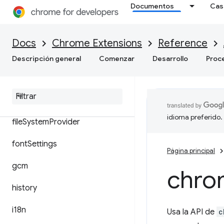
Documentos
Cas
enterprise.platformKeys
events
Docs
Chrome Extensions
Reference
extension
Descripción general
Comenzar
Desarrollo
Proc
extension
Types
file
Browser
Handler
idioma preferido.
file
System
Provider
font
Settings
Página principal
gcm
chro
history
i18n
Usa la API de
c