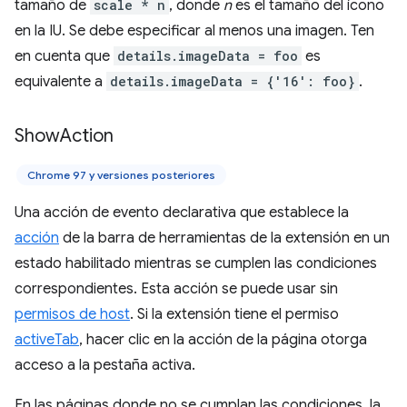
tamaño de
scale * n
, donde
n
es el tamaño del ícono
en la IU. Se debe especificar al menos una imagen. Ten
en cuenta que
details.imageData = foo
es
equivalente a
details.imageData = {'16': foo}
.
Show
Action
Chrome 97 y versiones posteriores
Una acción de evento declarativa que establece la
acción
de la barra de herramientas de la extensión en un
estado habilitado mientras se cumplen las condiciones
correspondientes. Esta acción se puede usar sin
permisos de host
. Si la extensión tiene el permiso
activeTab
, hacer clic en la acción de la página otorga
acceso a la pestaña activa.
En las páginas donde no se cumplan las condiciones, la