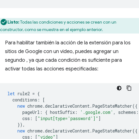
Listo:
Todas las condiciones y acciones se crean con un
constructor, como se muestra en el ejemplo anterior.
Para habilitar también la acción de la extensión para los
sitios de Google con un video, puedes agregar un
segundo , ya que cada condición es suficiente para
activar todas las acciones especificadas:
let
rule2
=
{
conditions
:
[
new
chrome
.
declarativeContent
.
PageStateMatcher
({
pageUrl
:
{
hostSuffix
:
'.google.com'
,
schemes
:
css
:
[
"input[type='password']"
]
}),
new
chrome
.
declarativeContent
.
PageStateMatcher
({
css
:
[
"video"
]