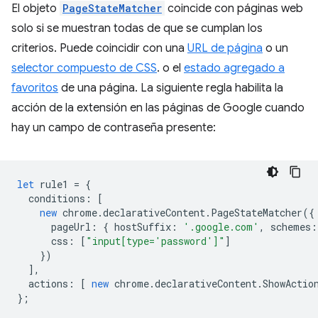
El objeto
PageStateMatcher
coincide con páginas web
solo si se muestran todas de que se cumplan los
criterios. Puede coincidir con una
URL de página
o un
selector compuesto de CSS
. o el
estado agregado a
favoritos
de una página. La siguiente regla habilita la
acción de la extensión en las páginas de Google cuando
hay un campo de contraseña presente:
let
rule1
=
{
conditions
:
[
new
chrome
.
declarativeContent
.
PageStateMatcher
({
pageUrl
:
{
hostSuffix
:
'.google.com'
,
schemes
:
css
:
[
"input[type='password']"
]
})
],
actions
:
[
new
chrome
.
declarativeContent
.
ShowActio
};