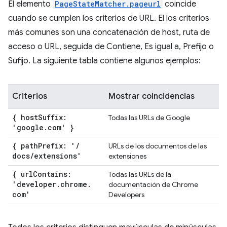
El elemento
PageStateMatcher.pageurl
coincide
cuando se cumplen los criterios de URL. El los criterios
más comunes son una concatenación de host, ruta de
acceso o URL, seguida de Contiene, Es igual a, Prefijo o
Sufijo. La siguiente tabla contiene algunos ejemplos:
Criterios
Mostrar coincidencias
{ host
Suffix:
Todas las URLs de Google
'google
.
com' }
{ path
Prefix: '
/
URLs de los documentos de las
docs
/
extensions'
extensiones
{ url
Contains:
Todas las URLs de la
'developer
.
chrome
.
documentación de Chrome
com'
Developers