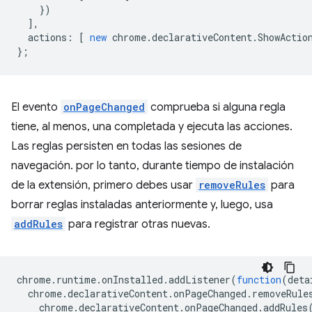
})
],
actions
:
[
new
chrome
.
declarativeContent
.
ShowActio
};
El evento
onPageChanged
comprueba si alguna regla
tiene, al menos, una completada y ejecuta las acciones.
Las reglas persisten en todas las sesiones de
navegación. por lo tanto, durante tiempo de instalación
de la extensión, primero debes usar
removeRules
para
borrar reglas instaladas anteriormente y, luego, usa
addRules
para registrar otras nuevas.
chrome
.
runtime
.
onInstalled
.
addListener
(
function
(
deta
chrome
.
declarativeContent
.
onPageChanged
.
removeRule
chrome
.
declarativeContent
.
onPageChanged
.
addRules