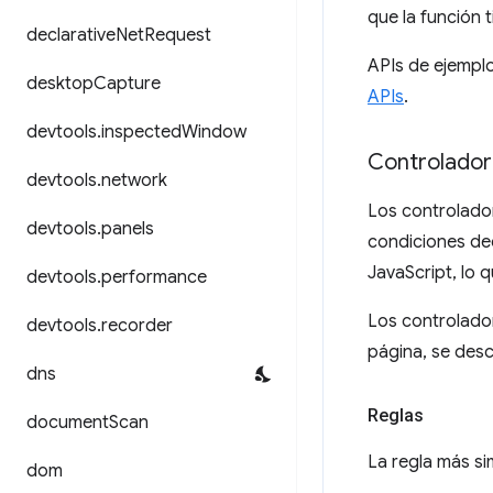
que la función 
declarative
Net
Request
APIs de ejempl
desktop
Capture
APIs
.
devtools
.
inspected
Window
Controlador
devtools
.
network
Los controlador
devtools
.
panels
condiciones dec
JavaScript, lo q
devtools
.
performance
Los controlador
devtools
.
recorder
página, se des
dns
Reglas
document
Scan
La regla más si
dom