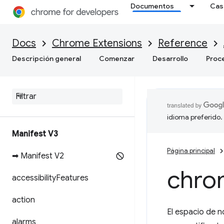
Documentos
Cas
Docs
Chrome Extensions
Reference
Descripción general
Comenzar
Desarrollo
Proc
idioma preferido.
Manifest V3
Página principal
➡ Manifest V2
chro
accessibility
Features
action
El espacio de 
alarms