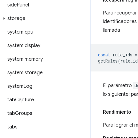
side
Panel
Para recuperar 
storage
identificadores
llamada
system
.
cpu
system
.
display
const
rule_ids
=
system
.
memory
getRules
(
rule_id
system
.
storage
El parámetro
d
system
Log
lo siguiente: 
tab
Capture
Rendimiento
tab
Groups
Para lograr el 
tabs