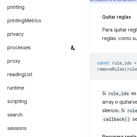
printing
Quitar reglas
printing
Metrics
Para quitar regl
privacy
reglas. como s
processes
proxy
const
rule_ids
=
removeRules
(
rule
reading
List
runtime
Si
rule_ids
es 
scripting
array o quitarse
silencio. Si
rul
search
callback()
se
sessions
Recupera regla