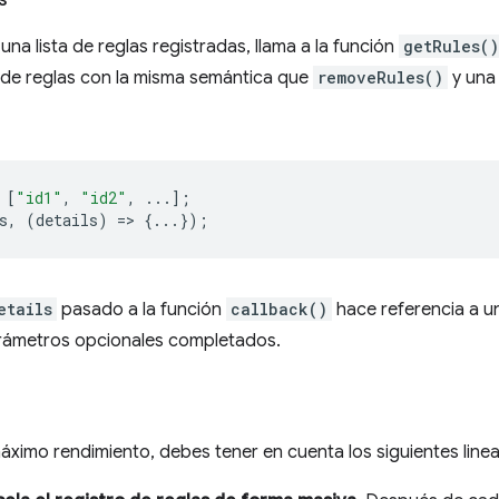
una lista de reglas registradas, llama a la función
getRules()
 de reglas con la misma semántica que
removeRules()
y una
[
"id1"
,
"id2"
,
...];
s
,
(
details
)
=
>
{...});
etails
pasado a la función
callback()
hace referencia a un
parámetros opcionales completados.
máximo rendimiento, debes tener en cuenta los siguientes line