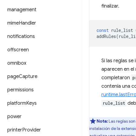
finalizar.
management
mime
Handler
const
rule_list
notifications
addRules
(
rule_li
offscreen
Si las reglas s
omnibox
aparecen en el
page
Capture
completaron
p
contenía una co
permissions
runtime.lastErr
platform
Keys
rule_list
debe
power
Nota:
Las reglas son
instalación de la extens
printer
Provider
actualiza una extensión. 