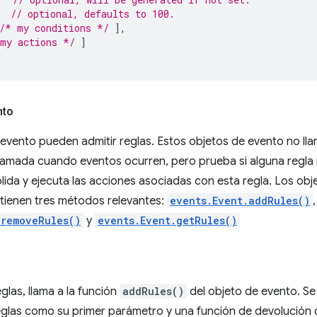
// optional, defaults to 100.
/* my conditions */
],
my actions */
]
nto
evento pueden admitir reglas. Estos objetos de evento no ll
lamada cuando eventos ocurren, pero prueba si alguna regla r
ida y ejecuta las acciones asociadas con esta regla. Los obj
 tienen tres métodos relevantes:
events.Event.addRules()
,
.removeRules()
y
events.Event.getRules()
glas, llama a la función
addRules()
del objeto de evento. Se
eglas como su primer parámetro y una función de devolución d