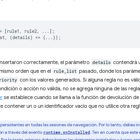
=
[
rule1
,
rule2
,
...];
st
,
(
details
)
=
>
{...});
e insertaron correctamente, el parámetro
details
contendrá u
 mismo orden que en el
rule_list
pasado, donde los paráme
riority
con los valores generados. Si alguna regla no es vál
ndición o acción no válida, no se agrega ninguna de las reglas
or
se establece cuando se llama a la función de devolución de
 contener un o un identificador vacío que no utilice otra regl
 persistentes en todas las sesiones de navegación. Por lo tanto, debes i
ión a través del evento
. Ten en cuenta que este
runtime.onInstalled
Por lo tanto, primero debes borrar los elementos instalados y, luego, reg