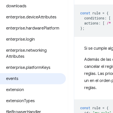
downloads
const
rule
=
{
enterprise
.
device
Attributes
conditions
:
[
actions
:
[
/* 
enterprise
.
hardware
Platform
};
enterprise
.
login
Si se cumple al
enterprise
.
networking
Attributes
Además de las c
cancelar el reg
enterprise
.
platform
Keys
reglas. Las prio
events
un en el orden 
reglas.
extension
extension
Types
const
rule
=
{
file
Browser
Handler
id
:
"my rule"