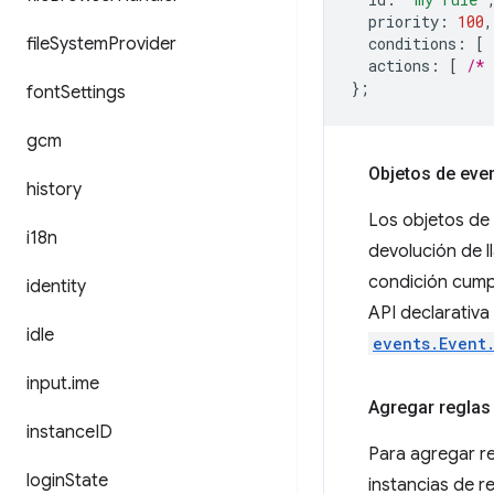
priority
:
100
,
file
System
Provider
conditions
:
[
actions
:
[
/* 
};
font
Settings
gcm
Objetos de eve
history
Los objetos de 
i18n
devolución de l
condición cumpl
identity
API declarativa
idle
events.Event
input
.
ime
Agregar reglas
instance
ID
Para agregar re
login
State
instancias de r