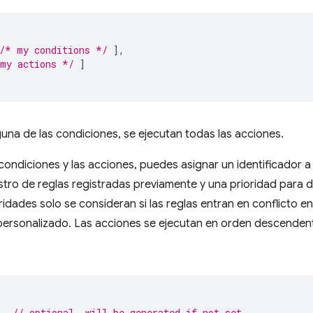
/* my conditions */
],
my actions */
]
guna de las condiciones, se ejecutan todas las acciones.
ondiciones y las acciones, puedes asignar un identificador a c
istro de reglas registradas previamente y una prioridad para de
ridades solo se consideran si las reglas entran en conflicto en
personalizado. Las acciones se ejecutan en orden descendent
,
// optional, will be generated if not set.