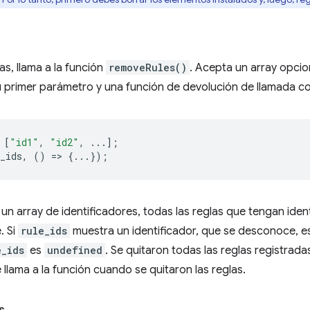
as, llama a la función
removeRules()
. Acepta un array opcio
u primer parámetro y una función de devolución de llamada 
[
"id1"
,
"id2"
,
...];
_ids
,
()
=
>
{...});
un array de identificadores, todas las reglas que tengan ide
. Si
rule_ids
muestra un identificador, que se desconoce, es
e_ids
es
undefined
. Se quitaron todas las reglas registrada
 llama a la función cuando se quitaron las reglas.
s