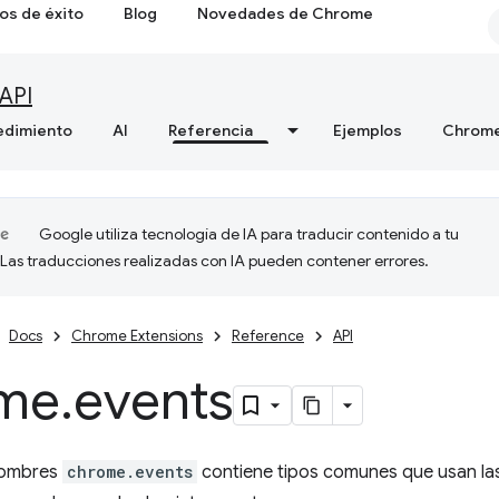
os de éxito
Blog
Novedades de Chrome
API
edimiento
AI
Referencia
Ejemplos
Chrome
Google utiliza tecnología de IA para traducir contenido a tu
 Las traducciones realizadas con IA pueden contener errores.
Docs
Chrome Extensions
Reference
API
me
.
events
nombres
chrome.events
contiene tipos comunes que usan la