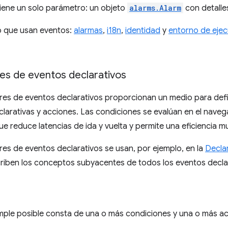
tiene un solo parámetro: un objeto
alarms.Alarm
con detalles
o que usan eventos:
alarmas
,
i18n
,
identidad
y
entorno de ejec
es de eventos declarativos
es de eventos declarativos proporcionan un medio para defin
larativas y acciones. Las condiciones se evalúan en el naveg
ue reduce latencias de ida y vuelta y permite una eficiencia mu
es de eventos declarativos se usan, por ejemplo, en la
Decla
criben los conceptos subyacentes de todos los eventos decla
mple posible consta de una o más condiciones y una o más ac