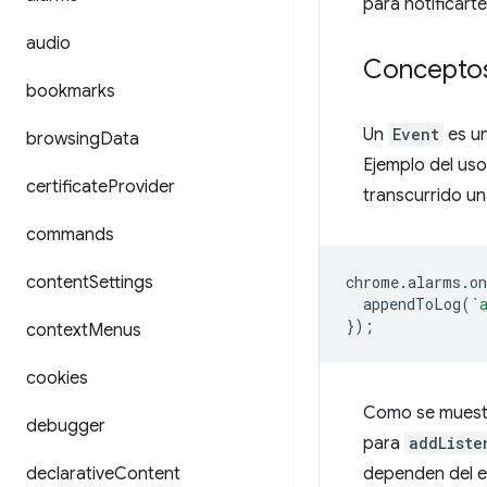
para notificart
audio
Conceptos
bookmarks
Un
Event
es un
browsing
Data
Ejemplo del us
certificate
Provider
transcurrido un
commands
content
Settings
chrome
.
alarms
.
o
appendToLog
(
`
});
context
Menus
cookies
Como se muestra
debugger
para
addListe
declarative
Content
dependen del e