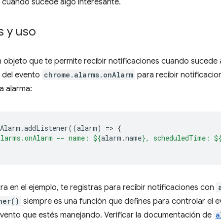
e cuando sucede algo interesante.
 y uso
 objeto que te permite recibir notificaciones cuando sucede a
o del evento
chrome.alarms.onAlarm
para recibir notificaci
a alarma:
nAlarm
.
addListener
((
alarm
)
=
>
{
alarms.onAlarm -- name: 
${
alarm
.
name
}
, scheduledTime: 
$
 en el ejemplo, te registras para recibir notificaciones con
ner()
siempre es una función que defines para controlar el 
vento que estés manejando. Verificar la documentación de
a