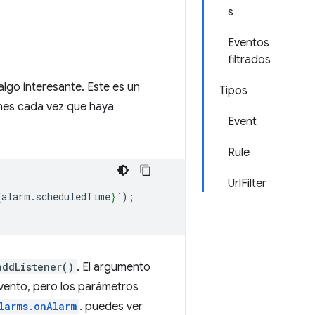
s
Eventos
filtrados
lgo interesante. Este es un
Tipos
ones cada vez que haya
Event
Rule
UrlFilter
{
alarm
.
scheduledTime
}
`
);
addListener()
. El argumento
evento, pero los parámetros
larms.onAlarm
. puedes ver