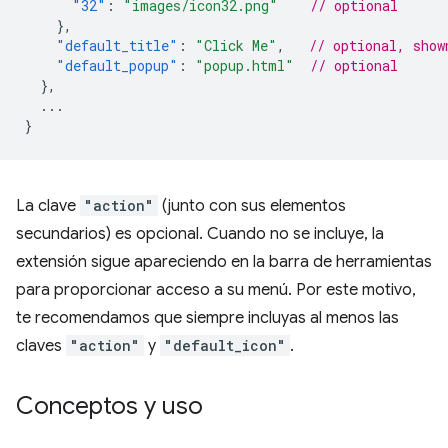
"32"
:
"images/icon32.png"
// optional
},
"default_title"
:
"Click Me"
,
// optional, show
"default_popup"
:
"popup.html"
// optional
},
...
}
La clave
"action"
(junto con sus elementos
secundarios) es opcional. Cuando no se incluye, la
extensión sigue apareciendo en la barra de herramientas
para proporcionar acceso a su menú. Por este motivo,
te recomendamos que siempre incluyas al menos las
claves
"action"
y
"default_icon"
.
Conceptos y uso