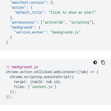
"manifest_version"
:
3
,
"action"
:
{
"default_title"
:
"Click to show an alert"
},
"permissions"
:
[
"activeTab"
,
"scripting"
],
"background"
:
{
"service_worker"
:
"background.js"
}
}
// background.js
chrome
.
action
.
onClicked
.
addListener
((
tab
)
=
>
{
chrome
.
scripting
.
executeScript
({
target
:
{
tabId
:
tab
.
id
},
files
:
[
'content.js'
]
});
});