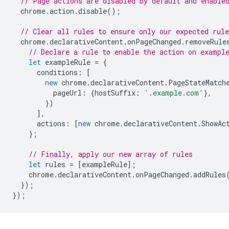
// Page actions are disabled by default and enable
chrome
.
action
.
disable
();
// Clear all rules to ensure only our expected rule
chrome
.
declarativeContent
.
onPageChanged
.
removeRule
// Declare a rule to enable the action on exampl
let
exampleRule
=
{
conditions
:
[
new
chrome
.
declarativeContent
.
PageStateMatch
pageUrl
:
{
hostSuffix
:
'.example.com'
},
})
],
actions
:
[
new
chrome
.
declarativeContent
.
ShowAc
};
// Finally, apply our new array of rules
let
rules
=
[
exampleRule
];
chrome
.
declarativeContent
.
onPageChanged
.
addRules
});
});