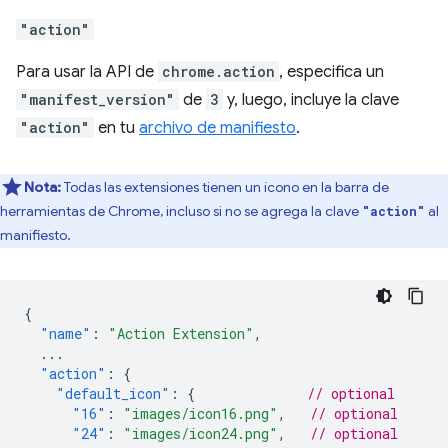
"action"
Para usar la API de
chrome.action
, especifica un
"manifest_version"
de
3
y, luego, incluye la clave
"action"
en tu
archivo de manifiesto
.
Nota:
Todas las extensiones tienen un ícono en la barra de
herramientas de Chrome, incluso si no se agrega la clave
al
"action"
manifiesto.
{
"name"
:
"Action Extension"
,
...
"action"
:
{
"default_icon"
:
{
// optional
"16"
:
"images/icon16.png"
,
// optional
"24"
:
"images/icon24.png"
,
// optional