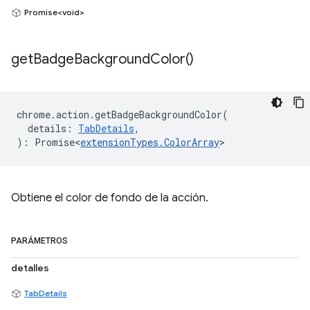
Promise<void>
get
Badge
Background
Color(
)
chrome
.
action
.
getBadgeBackgroundColor
(
details
:
TabDetails
,
)
:
Promise<
extensionTypes
.
ColorArray
>
Obtiene el color de fondo de la acción.
PARÁMETROS
detalles
TabDetails