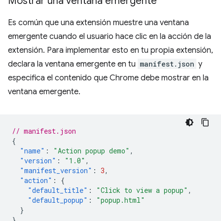
Mostrar una ventana emergente
Es común que una extensión muestre una ventana
emergente cuando el usuario hace clic en la acción de la
extensión. Para implementar esto en tu propia extensión,
declara la ventana emergente en tu
manifest.json
y
especifica el contenido que Chrome debe mostrar en la
ventana emergente.
// manifest.json
{
"name"
:
"Action popup demo"
,
"version"
:
"1.0"
,
"manifest_version"
:
3
,
"action"
:
{
"default_title"
:
"Click to view a popup"
,
"default_popup"
:
"popup.html"
}
}