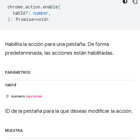
chrome
.
action
.
enable
(
tabId?
:
number
,
)
:
Promise<void>
Habilita la acción para una pestaña. De forma
predeterminada, las acciones están habilitadas.
PARÁMETROS
tabId
número
opcional
ID de la pestaña para la que deseas modificar la acción.
MUESTRA