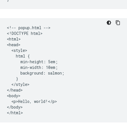
<!-- popup.html -->

<!DOCTYPE html>

<html>

<head>

  <style>

    html {

      min-height: 5em;

      min-width: 10em;

      background: salmon;

    }

  </style>

</head>

<body>

  <p>Hello, world!</p>

</body>
