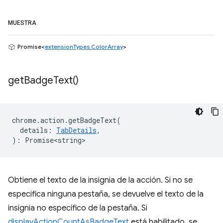
MUESTRA
Promise<
extensionTypes.ColorArray
>
get
Badge
Text(
)
chrome
.
action
.
getBadgeText
(
details
:
TabDetails
,
)
:
Promise<string>
Obtiene el texto de la insignia de la acción. Si no se
especifica ninguna pestaña, se devuelve el texto de la
insignia no específico de la pestaña. Si
displayActionCountAsBadgeText
está habilitado, se