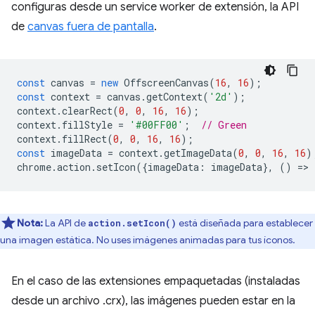
configuras desde un service worker de extensión, la API
de
canvas fuera de pantalla
.
const
canvas
=
new
OffscreenCanvas
(
16
,
16
);
const
context
=
canvas
.
getContext
(
'2d'
);
context
.
clearRect
(
0
,
0
,
16
,
16
);
context
.
fillStyle
=
'#00FF00'
;
// Green
context
.
fillRect
(
0
,
0
,
16
,
16
);
const
imageData
=
context
.
getImageData
(
0
,
0
,
16
,
16
)
chrome
.
action
.
setIcon
({
imageData
:
imageData
},
()
=
>
Nota:
La API de
está diseñada para establecer
action.setIcon()
una imagen estática. No uses imágenes animadas para tus íconos.
En el caso de las extensiones empaquetadas (instaladas
desde un archivo .crx), las imágenes pueden estar en la