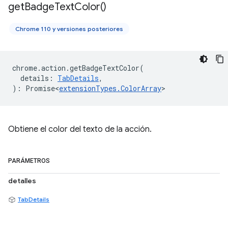
get
Badge
Text
Color(
)
Chrome 110 y versiones posteriores
chrome
.
action
.
getBadgeTextColor
(
details
:
TabDetails
,
)
:
Promise<
extensionTypes
.
ColorArray
>
Obtiene el color del texto de la acción.
PARÁMETROS
detalles
TabDetails