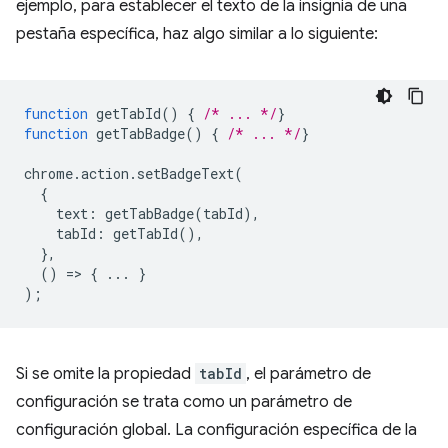
ejemplo, para establecer el texto de la insignia de una
pestaña específica, haz algo similar a lo siguiente:
function
getTabId
()
{
/* ... */
}
function
getTabBadge
()
{
/* ... */
}
chrome
.
action
.
setBadgeText
(
{
text
:
getTabBadge
(
tabId
),
tabId
:
getTabId
(),
},
()
=
>
{
...
}
);
Si se omite la propiedad
tabId
, el parámetro de
configuración se trata como un parámetro de
configuración global. La configuración específica de la