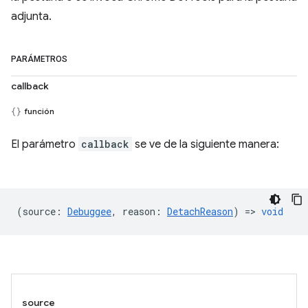
adjunta.
PARÁMETROS
callback
función
El parámetro
callback
se ve de la siguiente manera:
(
source
:
Debuggee
,
reason
:
DetachReason
) =>
void
source