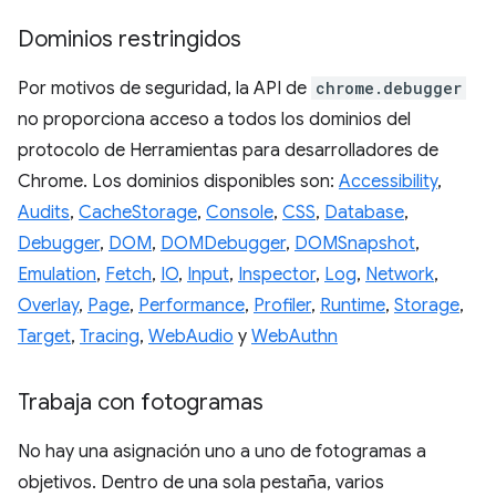
Dominios restringidos
Por motivos de seguridad, la API de
chrome.debugger
no proporciona acceso a todos los dominios del
protocolo de Herramientas para desarrolladores de
Chrome. Los dominios disponibles son:
Accessibility
,
Audits
,
CacheStorage
,
Console
,
CSS
,
Database
,
Debugger
,
DOM
,
DOMDebugger
,
DOMSnapshot
,
Emulation
,
Fetch
,
IO
,
Input
,
Inspector
,
Log
,
Network
,
Overlay
,
Page
,
Performance
,
Profiler
,
Runtime
,
Storage
,
Target
,
Tracing
,
WebAudio
y
WebAuthn
Trabaja con fotogramas
No hay una asignación uno a uno de fotogramas a
objetivos. Dentro de una sola pestaña, varios