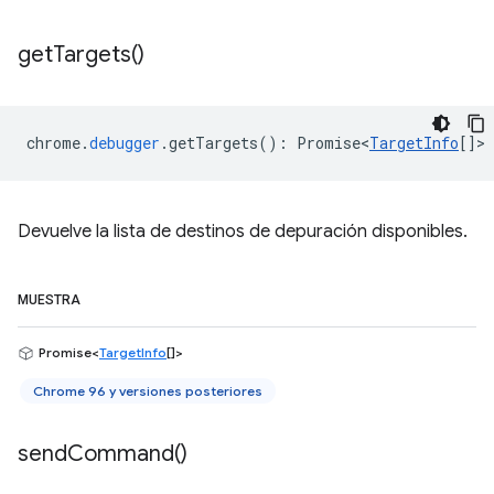
get
Targets(
)
chrome
.
debugger
.
getTargets
()
:
Promise<
TargetInfo
[]
>
Devuelve la lista de destinos de depuración disponibles.
MUESTRA
Promise<
TargetInfo
[]>
Chrome 96 y versiones posteriores
send
Command(
)