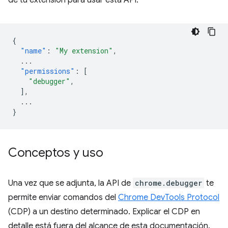
de tu extensión para usar esta API.
{
"name"
:
"My extension"
,
...
"permissions"
:
[
"debugger"
,
],
...
}
Conceptos y uso
Una vez que se adjunta, la API de
chrome.debugger
te
permite enviar comandos del
Chrome DevTools Protocol
(CDP) a un destino determinado. Explicar el CDP en
detalle está fuera del alcance de esta documentación.