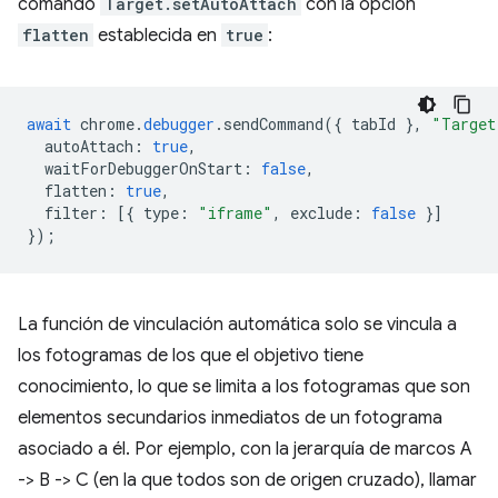
comando
Target.setAutoAttach
con la opción
flatten
establecida en
true
:
await
chrome
.
debugger
.
sendCommand
({
tabId
},
"Target
autoAttach
:
true
,
waitForDebuggerOnStart
:
false
,
flatten
:
true
,
filter
:
[{
type
:
"iframe"
,
exclude
:
false
}]
});
La función de vinculación automática solo se vincula a
los fotogramas de los que el objetivo tiene
conocimiento, lo que se limita a los fotogramas que son
elementos secundarios inmediatos de un fotograma
asociado a él. Por ejemplo, con la jerarquía de marcos A
-> B -> C (en la que todos son de origen cruzado), llamar