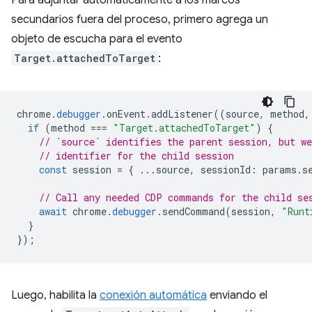
Para adjuntar automáticamente a los marcos
secundarios fuera del proceso, primero agrega un
objeto de escucha para el evento
Target.attachedToTarget
:
chrome
.
debugger
.
onEvent
.
addListener
((
source
,
method
,
if
(
method
===
"Target.attachedToTarget"
)
{
// `source` identifies the parent session, but we
// identifier for the child session
const
session
=
{
...
source
,
sessionId
:
params
.
s
// Call any needed CDP commands for the child se
await
chrome
.
debugger
.
sendCommand
(
session
,
"Runt
}
});
Luego, habilita la
conexión automática
enviando el