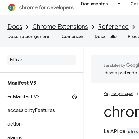
Documentos
Cas
Docs
Chrome Extensions
Reference
Descripción general
Comenzar
Desarrollo
Proc
idioma preferido.
Manifest V3
Página principal
➡ Manifest V2
chro
accessibility
Features
action
La API de
chro
alarms