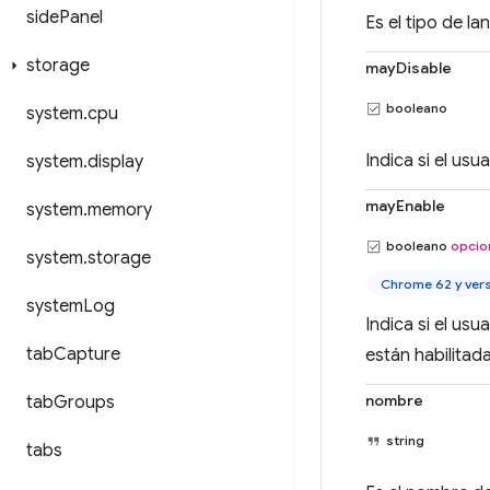
side
Panel
Es el tipo de l
storage
mayDisable
booleano
system
.
cpu
Indica si el usu
system
.
display
mayEnable
system
.
memory
booleano
opcio
system
.
storage
Chrome 62 y ver
system
Log
Indica si el us
tab
Capture
están habilitada
nombre
tab
Groups
string
tabs