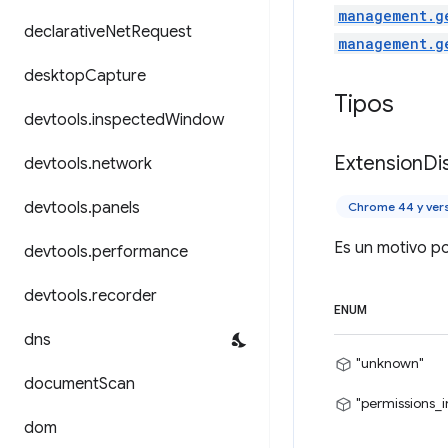
management.g
declarative
Net
Request
management.g
desktop
Capture
Tipos
devtools
.
inspected
Window
Extension
Di
devtools
.
network
devtools
.
panels
Chrome 44 y ver
Es un motivo po
devtools
.
performance
devtools
.
recorder
ENUM
dns
"unknown"
document
Scan
"permissions_
dom