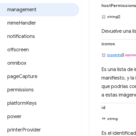
hostPermission
management
string[]
mime
Handler
Devuelve una li
notifications
íconos
offscreen
IconInfo
[]
opcio
omnibox
Es una lista de
page
Capture
manifiesto, y l
que podrías con
permissions
a estas imágene
platform
Keys
id
power
string
printer
Provider
Es el identifica