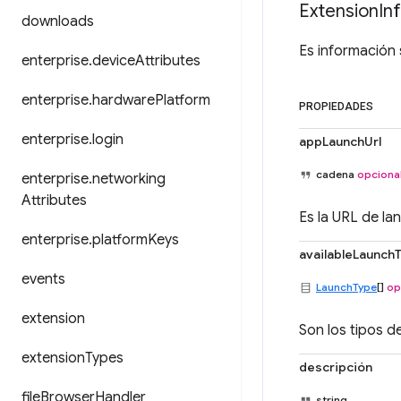
Extension
In
downloads
Es información 
enterprise
.
device
Attributes
enterprise
.
hardware
Platform
PROPIEDADES
enterprise
.
login
appLaunchUrl
cadena
opciona
enterprise
.
networking
Attributes
Es la URL de la
enterprise
.
platform
Keys
availableLaunch
events
LaunchType
[]
op
extension
Son los tipos d
extension
Types
descripción
file
Browser
Handler
string