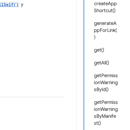
createApp
llSelf()
y
Shortcut()
generateA
ppForLink(
)
get()
getAll()
getPermiss
ionWarning
sById()
getPermiss
ionWarning
sByManife
st()