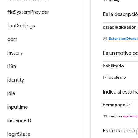
file
System
Provider
Es la descripci
font
Settings
disabledReason
ExtensionDisab
gcm
history
Es un motivo po
habilitado
i18n
booleano
identity
Indica si está h
idle
homepageUrl
input
.
ime
cadena
opciona
instance
ID
Es la URL de la
login
State