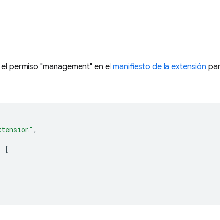
 el permiso "management" en el
manifiesto de la extensión
par
xtension"
,
:
[
"