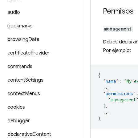
Permisos
audio
bookmarks
management
browsing
Data
Debes declarar
Por ejemplo:
certificate
Provider
commands
{
content
Settings
"name"
:
"My e
...
context
Menus
"permissions"
"management
],
cookies
...
}
debugger
declarative
Content