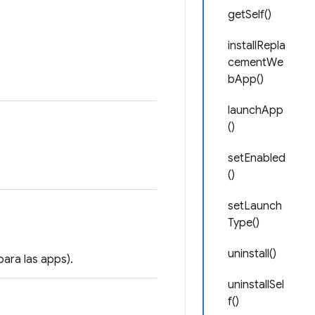
getSelf()
installRepla
cementWe
bApp()
launchApp
()
setEnabled
()
setLaunch
Type()
uninstall()
para las apps).
uninstallSel
f()