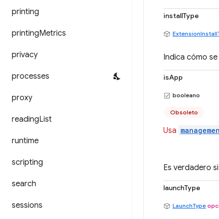
printing
installType
printing
Metrics
ExtensionInstal
privacy
Indica cómo se 
processes
isApp
booleano
proxy
Obsoleto
reading
List
Usa
managemen
runtime
scripting
Es verdadero si
search
launchType
sessions
LaunchType
opc