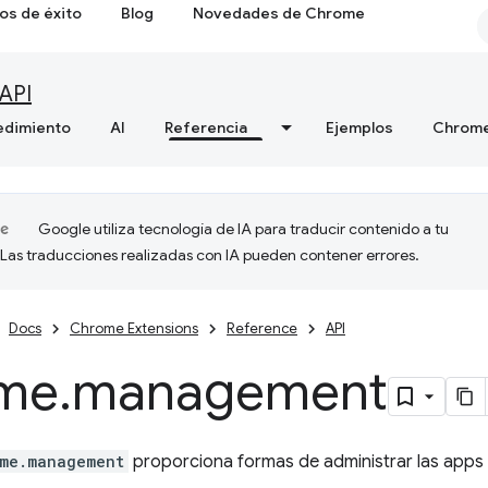
os de éxito
Blog
Novedades de Chrome
API
edimiento
AI
Referencia
Ejemplos
Chrome
Google utiliza tecnología de IA para traducir contenido a tu
 Las traducciones realizadas con IA pueden contener errores.
Docs
Chrome Extensions
Reference
API
me
.
management
me.management
proporciona formas de administrar las apps 