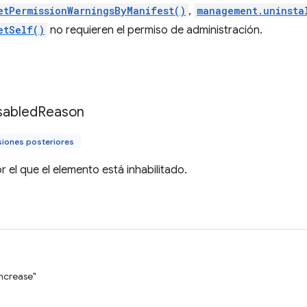
etPermissionWarningsByManifest()
,
management.uninsta
etSelf()
no requieren el permiso de administración.
sabled
Reason
siones posteriores
r el que el elemento está inhabilitado.
increase"