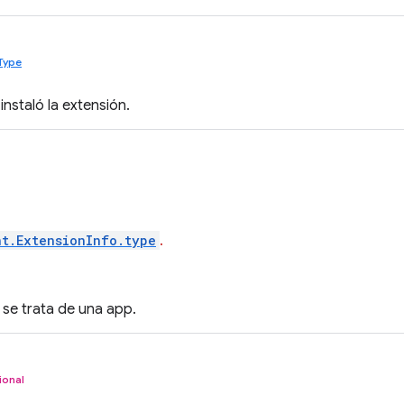
lType
instaló la extensión.
t.ExtensionInfo.type
.
 se trata de una app.
ional