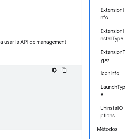
ExtensionI
nfo
ExtensionI
nstallType
a usar la API de management.
ExtensionT
ype
IconInfo
LaunchTyp
e
UninstallO
ptions
Métodos