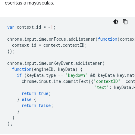
escritas a mayúsculas.
var
context_id
=
-
1
;
chrome
.
input
.
ime
.
onFocus
.
addListener
(
function
(
contex
context_id
=
context
.
contextID
;
});
chrome
.
input
.
ime
.
onKeyEvent
.
addListener
(
function
(
engineID
,
keyData
)
{
if
(
keyData
.
type
==
"keydown"
 && 
keyData
.
key
.
mat
chrome
.
input
.
ime
.
commitText
({
"contextID"
:
con
"text"
:
keyData
.
return
true
;
}
else
{
return
false
;
}
}
);