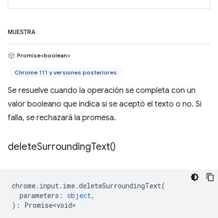
MUESTRA
Promise<boolean>
Chrome 111 y versiones posteriores
Se resuelve cuando la operación se completa con un
valor booleano que indica si se aceptó el texto o no. Si
falla, se rechazará la promesa.
delete
Surrounding
Text(
)
chrome
.
input
.
ime
.
deleteSurroundingText
(
parameters
:
object
,
)
:
Promise<void>