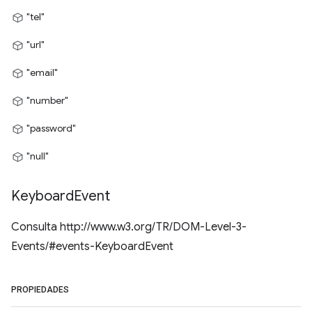
"tel"
"url"
"email"
"number"
"password"
"null"
Keyboard
Event
Consulta http://www.w3.org/TR/DOM-Level-3-
Events/#events-KeyboardEvent
PROPIEDADES