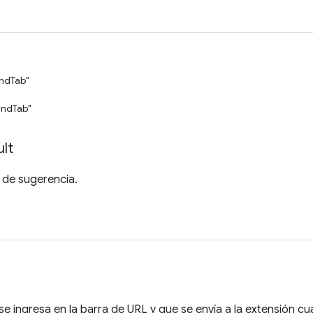
ndTab"
ndTab"
lt
 de sugerencia.
 se ingresa en la barra de URL y que se envía a la extensión cu