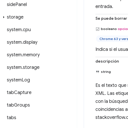
side
Panel
entrada.
storage
Se puede borrar
booleano
opcio
system
.
cpu
Chrome 63 y ver
system
.
display
Indica si el usu
system
.
memory
descripción
system
.
storage
string
system
Log
Es el texto que
tab
Capture
XML. Las etique
con la búsqueda
tab
Groups
coincidencias 
stackoverflow.
tabs