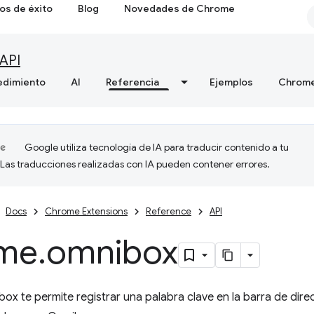
os de éxito
Blog
Novedades de Chrome
API
edimiento
AI
Referencia
Ejemplos
Chrome
Google utiliza tecnología de IA para traducir contenido a tu
 Las traducciones realizadas con IA pueden contener errores.
Docs
Chrome Extensions
Reference
API
me
.
omnibox
ox te permite registrar una palabra clave en la barra de di