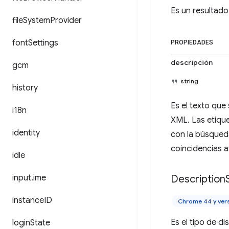
Es un resultado
file
System
Provider
font
Settings
PROPIEDADES
descripción
gcm
string
history
Es el texto que
i18n
XML. Las etique
identity
con la búsqueda
coincidencias 
idle
input
.
ime
Description
instance
ID
Chrome 44 y ver
Es el tipo de di
login
State