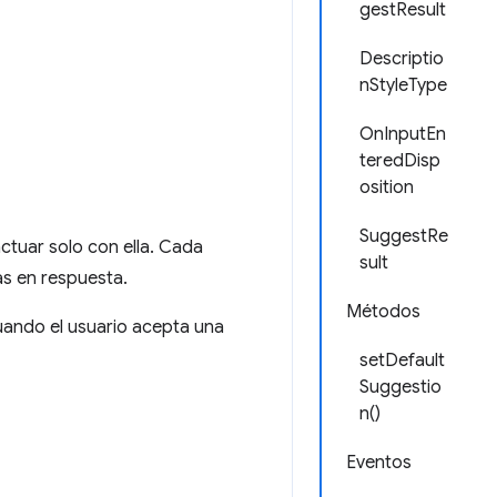
gestResult
Descriptio
nStyleType
OnInputEn
teredDisp
osition
SuggestRe
actuar solo con ella. Cada
sult
as en respuesta.
Métodos
uando el usuario acepta una
setDefault
Suggestio
n()
Eventos