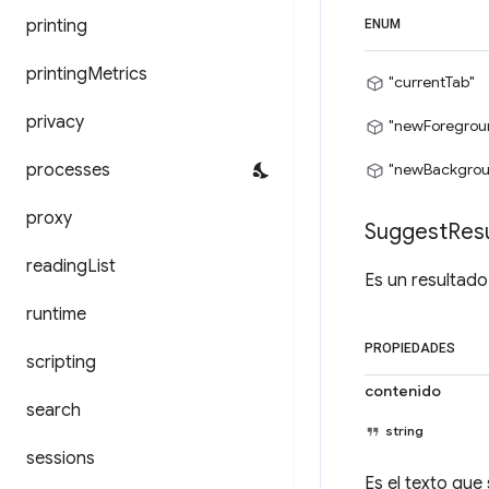
printing
ENUM
printing
Metrics
"currentTab"
privacy
"newForegrou
processes
"newBackgrou
proxy
Suggest
Resu
reading
List
Es un resultado
runtime
PROPIEDADES
scripting
contenido
search
string
sessions
Es el texto que