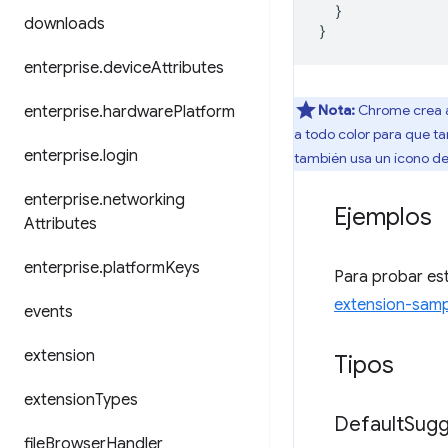
}
downloads
}
enterprise
.
device
Attributes
Nota:
Chrome crea au
enterprise
.
hardware
Platform
a todo color para que ta
enterprise
.
login
también usa un ícono de 
enterprise
.
networking
Ejemplos
Attributes
enterprise
.
platform
Keys
Para probar est
extension-samp
events
extension
Tipos
extension
Types
Default
Sugg
file
Browser
Handler