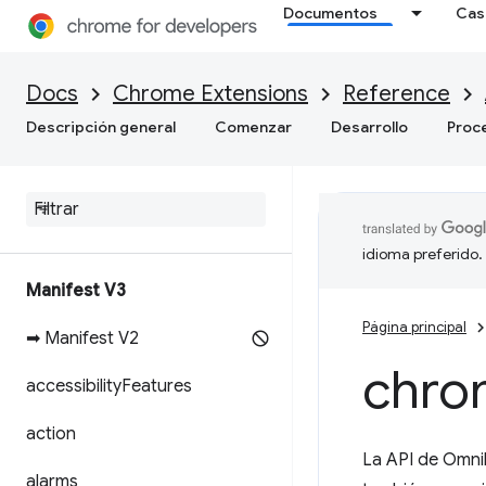
Documentos
Cas
Docs
Chrome Extensions
Reference
Descripción general
Comenzar
Desarrollo
Proc
idioma preferido.
Manifest V3
Página principal
➡ Manifest V2
chro
accessibility
Features
action
La API de Omnib
alarms