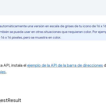
tomáticamente una versión en escala de grises de tu ícono de 16 x 16
mbién se pueda usar en otras situaciones que requieran color. Por ejemp
16 x 16 píxeles, pero se muestra en color.
a API, instala el
ejemplo de la API de la barra de direcciones
d
les
.
est
Result