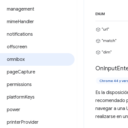
management
ENUM
mime
Handler
"url"
notifications
"match"
offscreen
"dim"
omnibox
On
Input
Ent
page
Capture
Chrome 44 y ver
permissions
Es la disposici
platform
Keys
recomendado par
navegar a una 
power
realizarse en u
printer
Provider