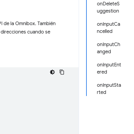
onDeleteS
uggestion
PI de la Omnibox. También
onInputCa
ncelled
e direcciones cuando se
onInputCh
anged
onInputEnt
ered
onInputSta
rted