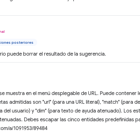
nal
siones posteriores
ario puede borrar el resultado de la sugerencia.
 se muestra en el menú desplegable de URL. Puede contener 
tas admitidas son "url" (para una URL literal), "match" (para d
 del usuario) y "dim" (para texto de ayuda atenuado). Los estil
atenuadas. Debes escapar las cinco entidades predefinidas p
com/a/1091953/89484