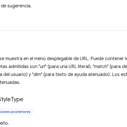
 de sugerencia.
 se muestra en el menú desplegable de URL. Puede contener 
tas admitidas son "url" (para una URL literal), "match" (para d
 del usuario) y "dim" (para texto de ayuda atenuado). Los estil
atenuadas.
Style
Type
siones posteriores
seño.