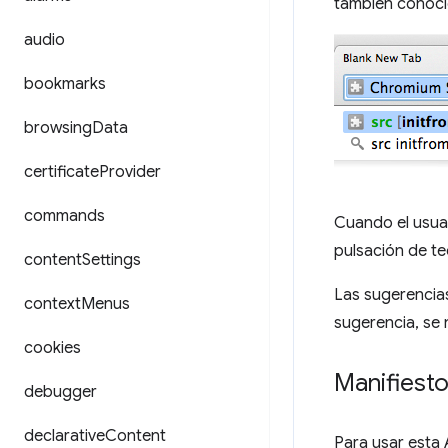
también conoc
audio
bookmarks
browsing
Data
certificate
Provider
commands
Cuando el usuar
pulsación de te
content
Settings
Las sugerencia
context
Menus
sugerencia, se 
cookies
Manifiest
debugger
declarative
Content
Para usar esta 