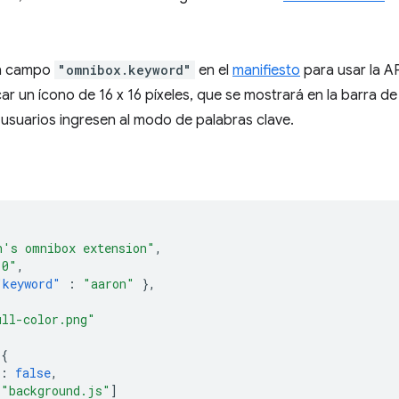
un campo
"omnibox.keyword"
en el
manifiesto
para usar la A
ar un ícono de 16 x 16 píxeles, que se mostrará en la barra d
 usuarios ingresen al modo de palabras clave.
n's omnibox extension"
,
.0"
,
"keyword"
:
"aaron"
},
ull-color.png"
{
:
false
,
[
"background.js"
]