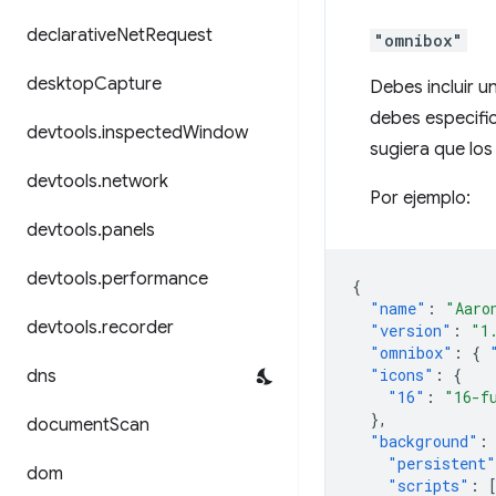
declarative
Net
Request
"omnibox"
desktop
Capture
Debes incluir 
debes especific
devtools
.
inspected
Window
sugiera que los
devtools
.
network
Por ejemplo:
devtools
.
panels
devtools
.
performance
{
"name"
:
"Aaro
devtools
.
recorder
"version"
:
"1
"omnibox"
:
{
"icons"
:
{
dns
"16"
:
"16-f
},
document
Scan
"background"
:
"persistent"
dom
"scripts"
: