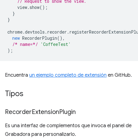
// Request to show the view.
view
.
show
();
}
}
chrome
.
devtools
.
recorder
.
registerRecorderExtensionPl
new
RecorderPlugin
(),
/* name=*/
'CoffeeTest'
);
Encuentra
un ejemplo completo de extensión
en GitHub.
Tipos
Recorder
Extension
Plugin
Es una interfaz de complementos que invoca el panel de
Grabadora para personalizarlo.