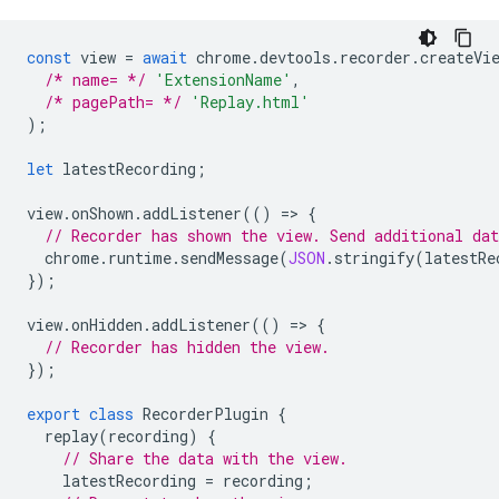
const
view
=
await
chrome
.
devtools
.
recorder
.
createVi
/* name= */
'ExtensionName'
,
/* pagePath= */
'Replay.html'
);
let
latestRecording
;
view
.
onShown
.
addListener
(()
=
>
{
// Recorder has shown the view. Send additional dat
chrome
.
runtime
.
sendMessage
(
JSON
.
stringify
(
latestRe
});
view
.
onHidden
.
addListener
(()
=
>
{
// Recorder has hidden the view.
});
export
class
RecorderPlugin
{
replay
(
recording
)
{
// Share the data with the view.
latestRecording
=
recording
;