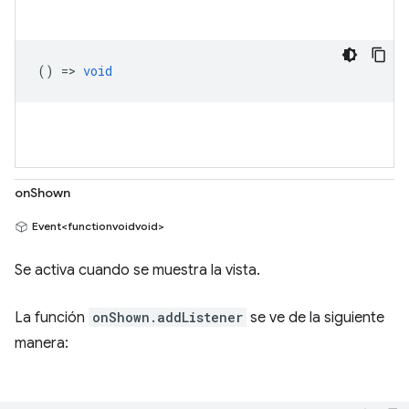
() =>
void
onShown
Event<functionvoidvoid>
Se activa cuando se muestra la vista.
La función
onShown.addListener
se ve de la siguiente
manera: