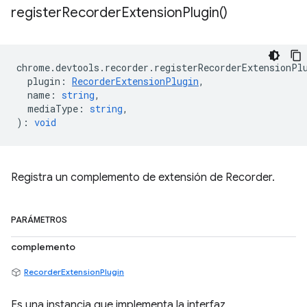
register
Recorder
Extension
Plugin(
)
chrome
.
devtools
.
recorder
.
registerRecorderExtensionPl
plugin
:
RecorderExtensionPlugin
,
name
:
string
,
mediaType
:
string
,
)
:
void
Registra un complemento de extensión de Recorder.
PARÁMETROS
complemento
RecorderExtensionPlugin
Es una instancia que implementa la interfaz