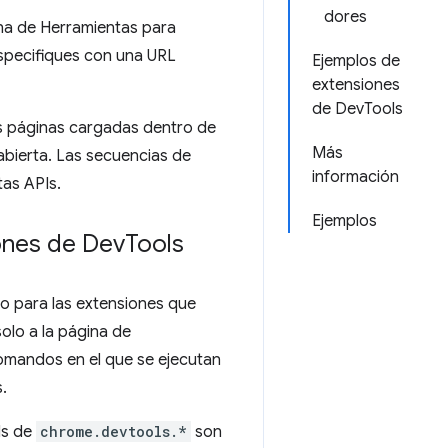
dores
na de Herramientas para
especifiques con una URL
Ejemplos de
extensiones
de DevTools
as páginas cargadas dentro de
Más
abierta. Las secuencias de
información
as APIs.
Ejemplos
ones de Dev
Tools
o para las extensiones que
solo a la página de
omandos en el que se ejecutan
.
Is de
chrome.devtools.*
son