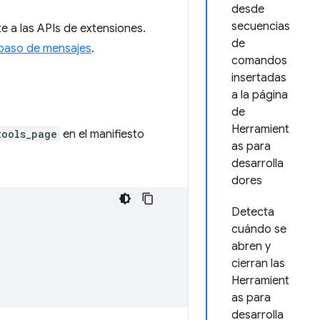
desde
secuencias
 a las APIs de extensiones.
de
paso de mensajes
.
comandos
insertadas
a la página
de
Herramient
tools_page
en el manifiesto
as para
desarrolla
dores
Detecta
cuándo se
abren y
cierran las
Herramient
as para
desarrolla