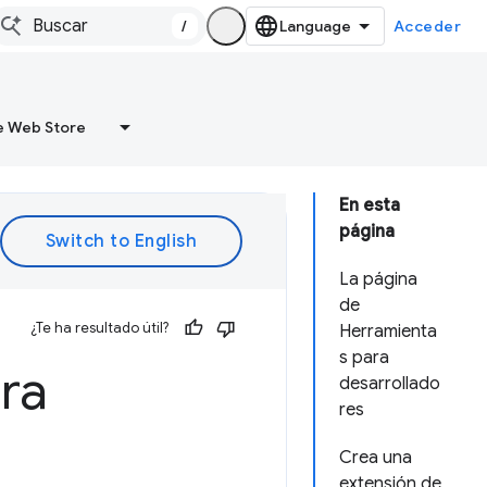
/
Acceder
 Web Store
En esta
página
La página
de
¿Te ha resultado útil?
Herramienta
s para
ra
desarrollado
res
Crea una
extensión de