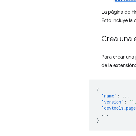
La página de H
Esto incluye la
Crea una 
Para crear una
de la extensión:
{
"name"
:
...
"version"
:
"1
"devtools_page
...
}