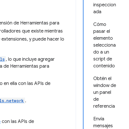
inspeccion
ada
ensión de Herramientas para
Cómo
rolladores que existe mientras
pasar el
elemento
e extensiones, y puede hacer lo
selecciona
do a un
script de
ls
, lo que incluye agregar
contenido
na de Herramientas para
Obtén el
 en ella con las APIs de
window de
un panel
de
ls.network
.
referencia
Envía
o
con las APIs de
mensajes