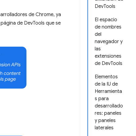
DevTools
sarrolladores de Chrome, ya
El espacio
 página de DevTools que se
de nombres
del
navegador y
las
extensiones
de DevTools
Elementos
de la IU de
Herramienta
s para
desarrollado
res: paneles
y paneles
laterales