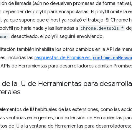
ión de llamada (aún no devuelven promesas de forma nativa),
 depender del polyfill para encapsularlas. El polyfill omite la
, ya que supone que el host ya realizó el trabajo. Si Chrome h
polyfill no haría nada y las llamadas a
chrome.devtools.*
dej
wser
desactivado, el polyfill seguirá envolviendo.
litación también inhabilita los otros cambios en la API de me
es, incluidas las
respuestas de Promise en
runtime.onMessa
 APIs de Herramientas para desarrolladores admitan Promises
de la IU de Herramientas para desarrolla
terales
lementos de IU habituales de las extensiones, como las acci
 las ventanas emergentes, una extensión de Herramientas par
os de IU a la ventana de Herramientas para desarrolladores: