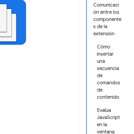
Comunicaci
ón entre los
componente
s de la
extensión
Cómo
insertar
una
secuencia
de
comandos
de
contenido
Evalúa
JavaScript
en la
ventana