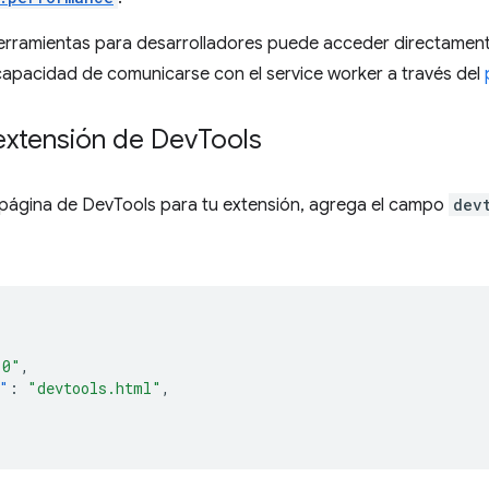
erramientas para desarrolladores puede acceder directamente
 capacidad de comunicarse con el service worker a través del
extensión de Dev
Tools
 página de DevTools para tu extensión, agrega el campo
dev
.0"
,
"
:
"devtools.html"
,