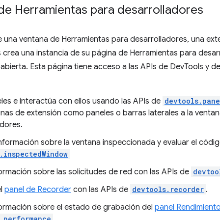
 de Herramientas para desarrolladores
 una ventana de Herramientas para desarrolladores, una ext
 crea una instancia de su página de Herramientas para desar
 abierta. Esta página tiene acceso a las APIs de DevTools y d
les e interactúa con ellos usando las APIs de
devtools.pane
inas de extensión como paneles o barras laterales a la venta
adores.
nformación sobre la ventana inspeccionada y evaluar el código
.inspectedWindow
ormación sobre las solicitudes de red con las APIs de
devtoo
el
panel de Recorder
con las APIs de
devtools.recorder
.
ormación sobre el estado de grabación del
panel Rendimient
.performance
.