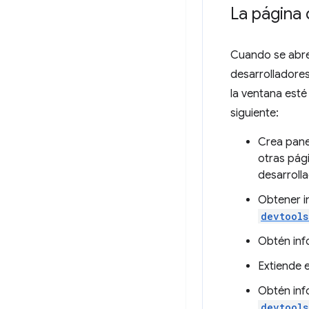
La página
Cuando se abre
desarrolladores
la ventana esté
siguiente:
Crea pane
otras pág
desarroll
Obtener i
devtools
Obtén inf
Extiende 
Obtén inf
devtools