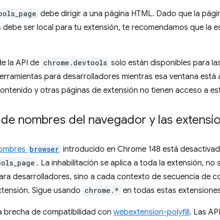
ools_page
debe dirigir a una página HTML. Dado que la pági
s debe ser local para tu extensión, te recomendamos que la 
e la API de
chrome.devtools
solo están disponibles para l
erramientas para desarrolladores mientras esa ventana está 
ntenido y otras páginas de extensión no tienen acceso a est
o de nombres del navegador y las extensi
nombres
browser
introducido en Chrome 148 está desactivad
ools_page
. La inhabilitación se aplica a toda la extensión, no 
ara desarrolladores, sino a cada contexto de secuencia de c
extensión. Sigue usando
chrome.*
en todas estas extensiones
na brecha de compatibilidad con
webextension-polyfill
. Las AP