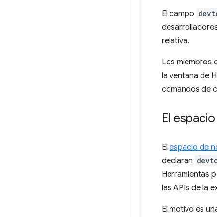
El campo
devt
desarrolladore
relativa.
Los miembros d
la ventana de H
comandos de co
El espaci
El
espacio de 
declaran
devt
Herramientas p
las APIs de la 
El motivo es u