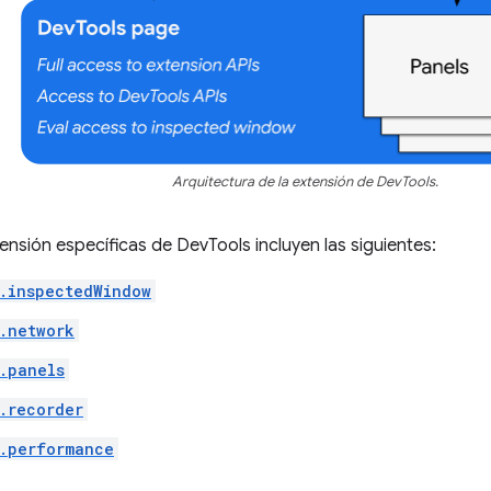
Arquitectura de la extensión de DevTools.
ensión específicas de DevTools incluyen las siguientes:
.inspectedWindow
.network
.panels
.recorder
.performance