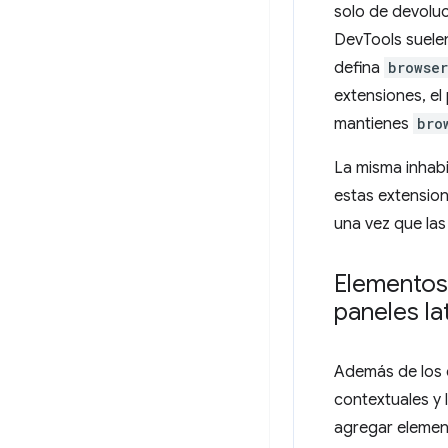
solo de devoluc
DevTools suelen
defina
browser
extensiones, el 
mantienes
bro
La misma inhabi
estas extension
una vez que las
Elementos 
paneles la
Además de los e
contextuales y
agregar element