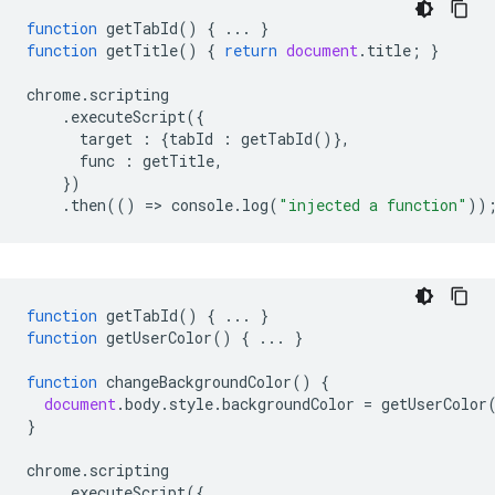
function
getTabId
()
{
...
}
function
getTitle
()
{
return
document
.
title
;
}
chrome
.
scripting
.
executeScript
({
target
:
{
tabId
:
getTabId
()},
func
:
getTitle
,
})
.
then
(()
=
>
console
.
log
(
"injected a function"
))
function
getTabId
()
{
...
}
function
getUserColor
()
{
...
}
function
changeBackgroundColor
()
{
document
.
body
.
style
.
backgroundColor
=
getUserColor
}
chrome
.
scripting
.
executeScript
({