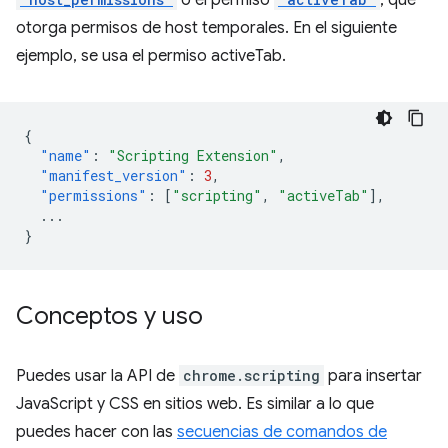
o el permiso
, que
otorga permisos de host temporales. En el siguiente
ejemplo, se usa el permiso activeTab.
{
"name"
:
"Scripting Extension"
,
"manifest_version"
:
3
,
"permissions"
:
[
"scripting"
,
"activeTab"
],
...
}
Conceptos y uso
Puedes usar la API de
chrome.scripting
para insertar
JavaScript y CSS en sitios web. Es similar a lo que
puedes hacer con las
secuencias de comandos de