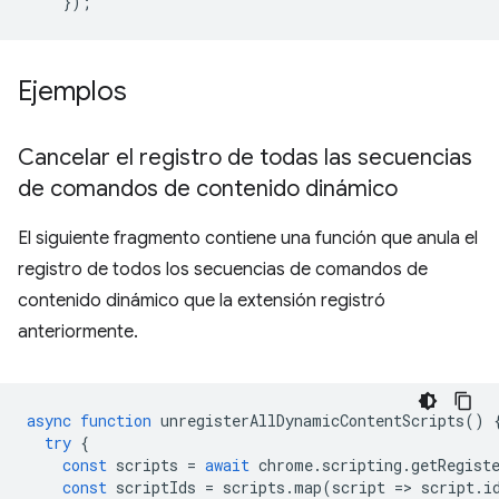
});
Ejemplos
Cancelar el registro de todas las secuencias
de comandos de contenido dinámico
El siguiente fragmento contiene una función que anula el
registro de todos los secuencias de comandos de
contenido dinámico que la extensión registró
anteriormente.
async
function
unregisterAllDynamicContentScripts
()
try
{
const
scripts
=
await
chrome
.
scripting
.
getRegist
const
scriptIds
=
scripts
.
map
(
script
=
>
script
.
i