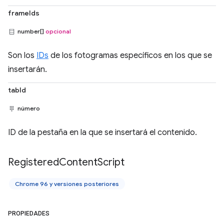
frameIds
number[]
opcional
Son los
IDs
de los fotogramas específicos en los que se
insertarán.
tabId
número
ID de la pestaña en la que se insertará el contenido.
Registered
Content
Script
Chrome 96 y versiones posteriores
PROPIEDADES