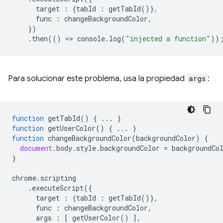
target
:
{
tabId
:
getTabId
()},
func
:
changeBackgroundColor
,
})
.
then
(()
=
>
console
.
log
(
"injected a function"
))
Para solucionar este problema, usa la propiedad
args
:
function
getTabId
()
{
...
}
function
getUserColor
()
{
...
}
function
changeBackgroundColor
(
backgroundColor
)
{
document
.
body
.
style
.
backgroundColor
=
backgroundCo
}
chrome
.
scripting
.
executeScript
({
target
:
{
tabId
:
getTabId
()},
func
:
changeBackgroundColor
,
args
:
[
getUserColor
()
],