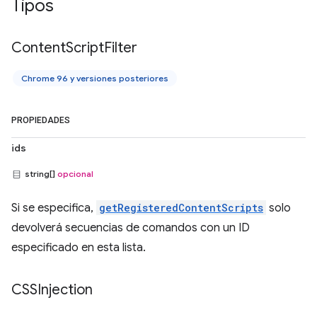
Tipos
Content
Script
Filter
Chrome 96 y versiones posteriores
PROPIEDADES
ids
string[]
opcional
Si se especifica,
getRegisteredContentScripts
solo
devolverá secuencias de comandos con un ID
especificado en esta lista.
CSSInjection