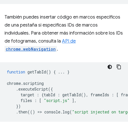
También puedes insertar código en marcos específicos
de una pestaña si especificas IDs de marcos
individuales. Para obtener más información sobre los IDs
de fotogramas, consulta la
API de
chrome.webNavigation
.
function
getTabId
()
{
...
}
chrome
.
scripting
.
executeScript
({
target
:
{
tabId
:
getTabId
(),
frameIds
:
[
fra
files
:
[
"script.js"
],
})
.
then
(()
=
>
console
.
log
(
"script injected on targ