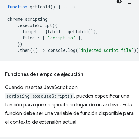
function
getTabId
()
{
...
}
chrome
.
scripting
.
executeScript
({
target
:
{
tabId
:
getTabId
()},
files
:
[
"script.js"
],
})
.
then
(()
=
>
console
.
log
(
"injected script file"
)
Funciones de tiempo de ejecución
Cuando insertas JavaScript con
scripting.executeScript()
, puedes especificar una
función para que se ejecute en lugar de un archivo. Esta
función debe ser una variable de función disponible para
el contexto de extensión actual.