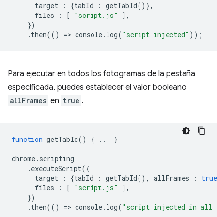
target
:
{
tabId
:
getTabId
()},
files
:
[
"script.js"
],
})
.
then
(()
=
>
console
.
log
(
"script injected"
));
Para ejecutar en todos los fotogramas de la pestaña
especificada, puedes establecer el valor booleano
allFrames
en
true
.
function
getTabId
()
{
...
}
chrome
.
scripting
.
executeScript
({
target
:
{
tabId
:
getTabId
(),
allFrames
:
true
files
:
[
"script.js"
],
})
.
then
(()
=
>
console
.
log
(
"script injected in all 