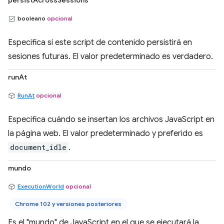
persistAcrossSessions
booleano
opcional
Especifica si este script de contenido persistirá en
sesiones futuras. El valor predeterminado es verdadero.
runAt
RunAt
opcional
Especifica cuándo se insertan los archivos JavaScript en
la página web. El valor predeterminado y preferido es
document_idle
.
mundo
ExecutionWorld
opcional
Chrome 102 y versiones posteriores
Es el "mundo" de JavaScript en el que se ejecutará la