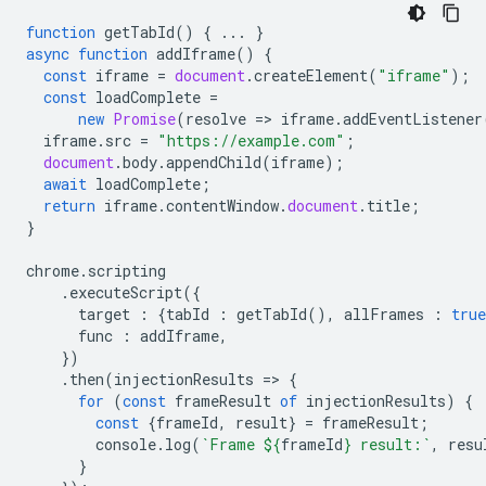
function
getTabId
()
{
...
}
async
function
addIframe
()
{
const
iframe
=
document
.
createElement
(
"iframe"
);
const
loadComplete
=
new
Promise
(
resolve
=
>
iframe
.
addEventListener
iframe
.
src
=
"https://example.com"
;
document
.
body
.
appendChild
(
iframe
);
await
loadComplete
;
return
iframe
.
contentWindow
.
document
.
title
;
}
chrome
.
scripting
.
executeScript
({
target
:
{
tabId
:
getTabId
(),
allFrames
:
true
func
:
addIframe
,
})
.
then
(
injectionResults
=
>
{
for
(
const
frameResult
of
injectionResults
)
{
const
{
frameId
,
result
}
=
frameResult
;
console
.
log
(
`Frame 
${
frameId
}
 result:`
,
resu
}