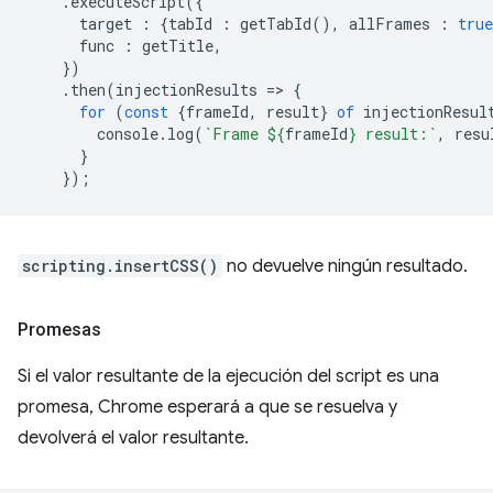
.
executeScript
({
target
:
{
tabId
:
getTabId
(),
allFrames
:
true
func
:
getTitle
,
})
.
then
(
injectionResults
=
>
{
for
(
const
{
frameId
,
result
}
of
injectionResul
console
.
log
(
`Frame 
${
frameId
}
 result:`
,
resu
}
});
scripting.insertCSS()
no devuelve ningún resultado.
Promesas
Si el valor resultante de la ejecución del script es una
promesa, Chrome esperará a que se resuelva y
devolverá el valor resultante.