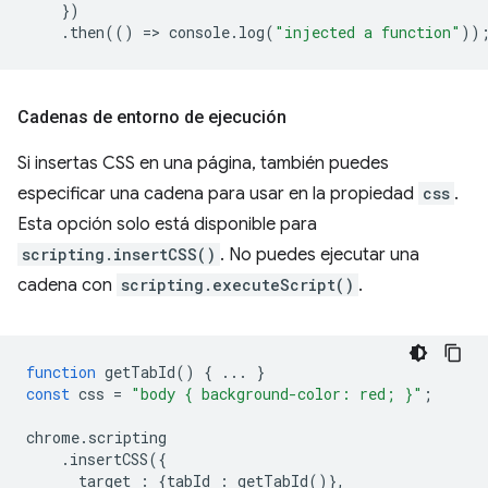
})
.
then
(()
=
>
console
.
log
(
"injected a function"
))
Cadenas de entorno de ejecución
Si insertas CSS en una página, también puedes
especificar una cadena para usar en la propiedad
css
.
Esta opción solo está disponible para
scripting.insertCSS()
. No puedes ejecutar una
cadena con
scripting.executeScript()
.
function
getTabId
()
{
...
}
const
css
=
"body { background-color: red; }"
;
chrome
.
scripting
.
insertCSS
({
target
:
{
tabId
:
getTabId
()},