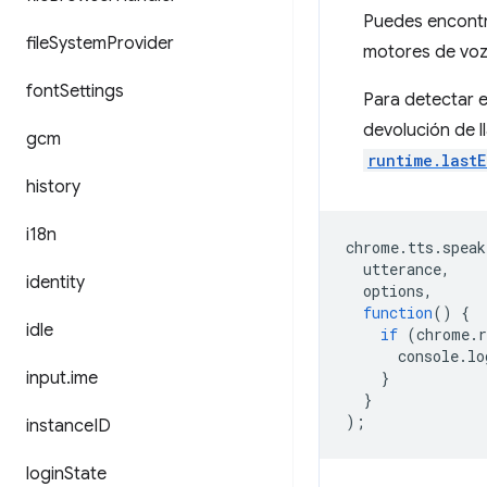
Puedes encontr
file
System
Provider
motores de voz 
font
Settings
Para detectar e
devolución de l
gcm
runtime.lastE
history
i18n
chrome
.
tts
.
speak
utterance
,
identity
options
,
function
()
{
idle
if
(
chrome
.
console
.
lo
input
.
ime
}
}
);
instance
ID
login
State