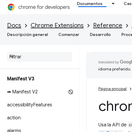
Documentos
Cas
Docs
Chrome Extensions
Reference
Descripción general
Comenzar
Desarrollo
Proc
idioma preferido.
Manifest V3
Página principal
➡ Manifest V2
chro
accessibility
Features
action
Usa la API de
c
alarms