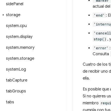
'marker'
side
Panel
actual del
storage
'end'
: 
'interru
system
.
cpu
'cancel
system
.
display
stop()
, 
system
.
memory
'error'
Consulta
system
.
storage
Cuatro de los t
system
Log
de recibir uno 
ella.
tab
Capture
Es posible que 
tab
Groups
Si no quieres u
tabs
miembro
requ
cumpla con tus 