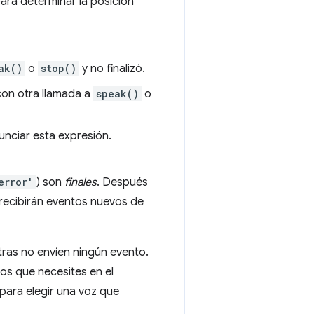
ara determinar la posición
ak()
o
stop()
y no finalizó.
con otra llamada a
speak()
o
unciar esta expresión.
error'
) son
finales
. Después
 recibirán eventos nuevos de
tras no envíen ningún evento.
os que necesites en el
para elegir una voz que