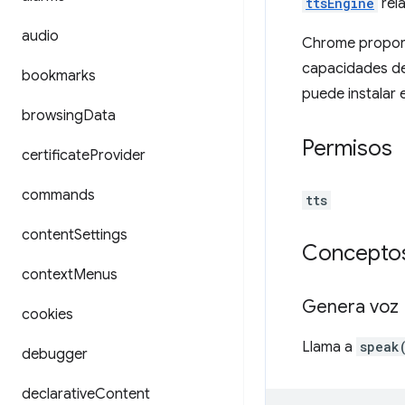
ttsEngine
rel
audio
Chrome proporc
capacidades de 
bookmarks
puede instalar 
browsing
Data
Permisos
certificate
Provider
commands
tts
content
Settings
Conceptos
context
Menus
Genera voz
cookies
Llama a
speak
debugger
declarative
Content