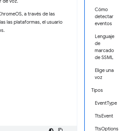
r de voz.
Cómo
hromeOS, a través de las
detectar
s las plataformas, el usuario
eventos
os.
Lenguaje
de
marcado
de SSML
Elige una
voz
Tipos
EventType
TtsEvent
TtsOptions