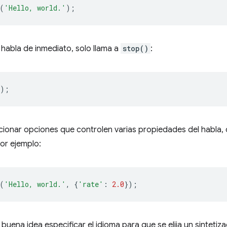
(
'Hello, world.'
);
 habla de inmediato, solo llama a
stop()
:
);
onar opciones que controlen varias propiedades del habla, c
or ejemplo:
(
'Hello, world.'
,
{
'rate'
:
2.0
});
buena idea especificar el idioma para que se elija un sintetiza