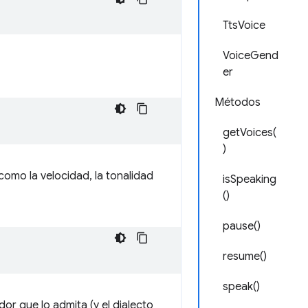
TtsVoice
VoiceGend
er
Métodos
getVoices(
)
omo la velocidad, la tonalidad
isSpeaking
()
pause()
resume()
speak()
dor que lo admita (y el dialecto