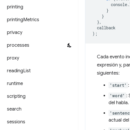
console
.
printing
}
}
printing
Metrics
},
callback
privacy
);
processes
Cada evento inc
proxy
expresión y, pa
reading
List
siguientes:
runtime
'start'
'word'
:
scripting
del habla.
search
'senten
actual del
sessions