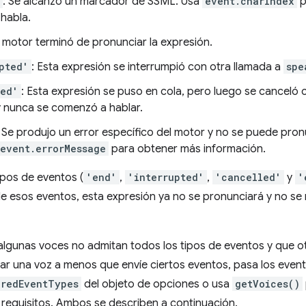
: Se alcanzó un marcador de SSML. Usa
event.charIndex
p
 habla.
El motor terminó de pronunciar la expresión.
pted'
: Esta expresión se interrumpió con otra llamada a
spe
led'
: Esta expresión se puso en cola, pero luego se canceló 
y nunca se comenzó a hablar.
: Se produjo un error específico del motor y no se puede pron
event.errorMessage
para obtener más información.
ipos de eventos (
'end'
,
'interrupted'
,
'cancelled'
y
'
de esos eventos, esta expresión ya no se pronunciará y no se
algunas voces no admitan todos los tipos de eventos y que o
sar una voz a menos que envíe ciertos eventos, pasa los event
iredEventTypes
del objeto de opciones o usa
getVoices()
requisitos. Ambos se describen a continuación.