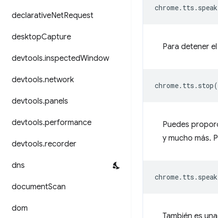
chrome
.
tts
.
speak
declarative
Net
Request
desktop
Capture
Para detener el
devtools
.
inspected
Window
devtools
.
network
chrome
.
tts
.
stop
(
devtools
.
panels
devtools
.
performance
Puedes proporci
y mucho más. P
devtools
.
recorder
dns
chrome
.
tts
.
speak
document
Scan
dom
También es una 