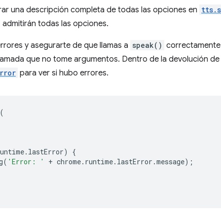
ar una descripción completa de todas las opciones en
tts.
admitirán todas las opciones.
rrores y asegurarte de que llamas a
speak()
correctamente,
lamada que no tome argumentos. Dentro de la devolución de l
rror
para ver si hubo errores.
(
runtime
.
lastError
)
{
g
(
'Error: '
+
chrome
.
runtime
.
lastError
.
message
);