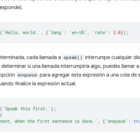
rresponde).
(
'Hello, world.'
,
{
'lang'
:
'en-US'
,
'rate'
:
2.0
});
terminada, cada llamada a
speak()
interrumpe cualquier di
 determinar si una llamada interrumpiría algo, puedes llamar 
 opción
enqueue
para agregar esta expresión a una cola de 
ando finalice la expresión actual.
(
'Speak this first.'
);
(
next, when the first sentence is done.'
,
{
'enqueue'
:
tr