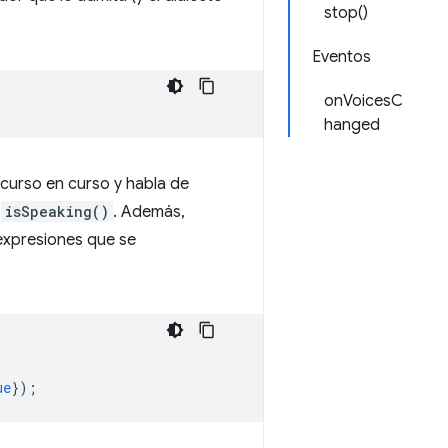
stop()
Eventos
onVoicesC
hanged
scurso en curso y habla de
a
isSpeaking()
. Además,
expresiones que se
ue
});