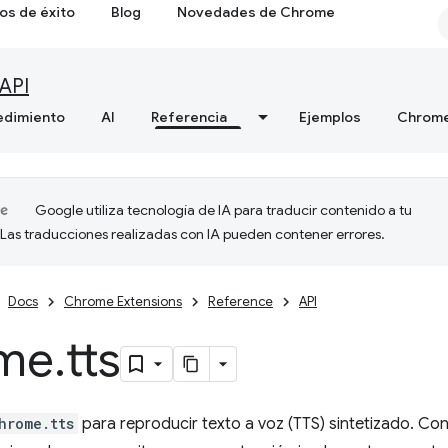
os de éxito
Blog
Novedades de Chrome
API
edimiento
AI
Referencia
Ejemplos
Chrome
Google utiliza tecnología de IA para traducir contenido a tu
 Las traducciones realizadas con IA pueden contener errores.
Docs
Chrome Extensions
Reference
API
me
.
tts
hrome.tts
para reproducir texto a voz (TTS) sintetizado. Con