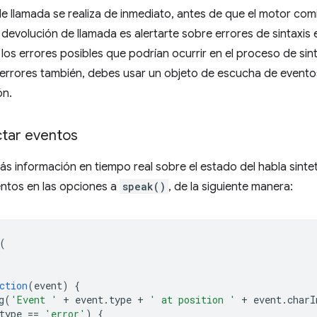
e llamada se realiza de inmediato, antes de que el motor com
 devolución de llamada es alertarte sobre errores de sintaxis 
los errores posibles que podrían ocurrir en el proceso de sint
errores también, debes usar un objeto de escucha de eventos
ón.
tar eventos
s información en tiempo real sobre el estado del habla sinte
ntos en las opciones a
speak()
, de la siguiente manera:
(
ction
(
event
)
{
g
(
'Event '
+
event
.
type
+
' at position '
+
event
.
charI
type
==
'error'
)
{