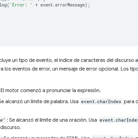
log
(
'Error: '
+
event
.
errorMessage
);
luye un tipo de evento, el índice de caracteres del discurso a
ra los eventos de error, un mensaje de error opcional. Los tip
: El motor comenzó a pronunciar la expresión.
 Se alcanzó un límite de palabra. Usa
event.charIndex
para d
ce'
: Se alcanzó el límite de una oración. Usa
event.charInde
 discurso.