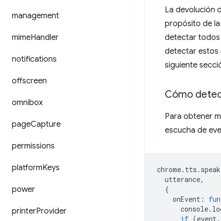
La devolución d
management
propósito de la
mime
Handler
detectar todos 
detectar estos 
notifications
siguiente secci
offscreen
Cómo detec
omnibox
Para obtener má
page
Capture
escucha de eve
permissions
platform
Keys
chrome
.
tts
.
speak
utterance
,
power
{
onEvent
:
fun
console
.
lo
printer
Provider
if
(
event
.