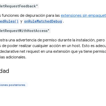
NetRequestFeedback"
as funciones de depuración para las
extensiones sin empaquet
edRules()
y
onRuleMatchedDebug
.
NetRequestWithHostAccess"
stra una advertencia de permiso durante la instalación, pero 
s de poder realizar cualquier acción en un host. Esto es ad
declarative net request en una extensión que ya tiene permis
as adicionales.
idad
siones posteriores
o