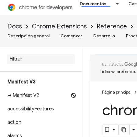
Documentos
Cas
Docs
Chrome Extensions
Reference
Descripción general
Comenzar
Desarrollo
Proc
idioma preferido.
Manifest V3
Página principal
➡ Manifest V2
chro
accessibility
Features
action
alarms