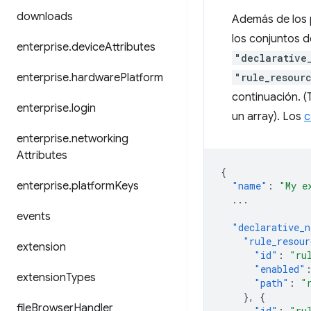
downloads
Además de los p
los conjuntos d
enterprise
.
device
Attributes
"declarative
enterprise
.
hardware
Platform
"rule_resour
continuación. (
enterprise
.
login
un array). Los
c
enterprise
.
networking
Attributes
{
enterprise
.
platform
Keys
"name"
:
"My e
...
events
"declarative_n
"rule_resour
extension
"id"
:
"ru
"enabled"
extension
Types
"path"
:
"
},
{
file
Browser
Handler
"id"
:
"ru