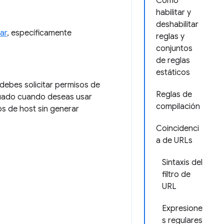
Cómo
habilitar y
deshabilitar
ar
, específicamente
reglas y
conjuntos
de reglas
estáticos
debes solicitar permisos de
Reglas de
ecuado cuando deseas usar
compilación
os de host sin generar
Coincidenci
a de URLs
Sintaxis del
filtro de
URL
Expresione
s regulares