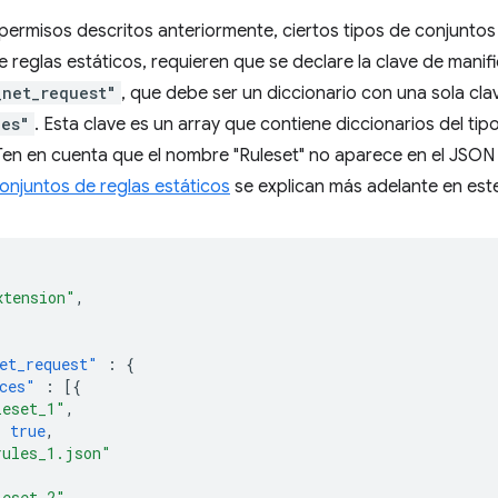
ermisos descritos anteriormente, ciertos tipos de conjuntos
e reglas estáticos, requieren que se declare la clave de manif
_net_request"
, que debe ser un diccionario con una sola cla
ces"
. Esta clave es un array que contiene diccionarios del tip
Ten en cuenta que el nombre "Ruleset" no aparece en el JSON 
onjuntos de reglas estáticos
se explican más adelante en es
xtension"
,
et_request"
:
{
ces"
:
[{
leset_1"
,
:
true
,
rules_1.json"
leset_2"
,