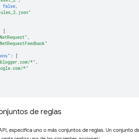
:
false
,
rules_2.json"
:
[
NetRequest"
,
NetRequestFeedback"
ions"
:
[
.blogger.com/*"
,
oogle.com/*"
onjuntos de reglas
API, especifica uno o más conjuntos de reglas. Un conjunto d