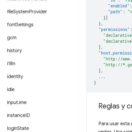
"enabled"
file
System
Provider
"path"
:
"
}]
},
font
Settings
"permissions"
"declarative
gcm
"declarative
],
history
"host_permiss
"http://www
i18n
"http://*.g
],
identity
...
}
idle
input
.
ime
Reglas y c
instance
ID
Para usar esta 
login
State