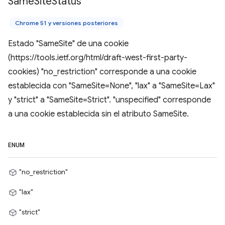
Same
Site
Status
Chrome 51 y versiones posteriores
Estado "SameSite" de una cookie
(https://tools.ietf.org/html/draft-west-first-party-
cookies) "no_restriction" corresponde a una cookie
establecida con "SameSite=None", "lax" a "SameSite=Lax"
y "strict" a "SameSite=Strict". "unspecified" corresponde
a una cookie establecida sin el atributo SameSite.
ENUM
"no_restriction"
"lax"
"strict"