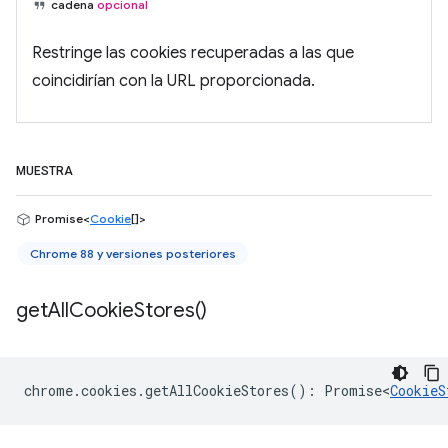
cadena
opcional
Restringe las cookies recuperadas a las que
coincidirían con la URL proporcionada.
MUESTRA
Promise<
Cookie
[]>
Chrome 88 y versiones posteriores
get
All
Cookie
Stores(
)
chrome
.
cookies
.
getAllCookieStores
()
:
Promise<
CookieS