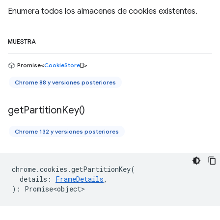
Enumera todos los almacenes de cookies existentes.
MUESTRA
Promise<
CookieStore
[]>
Chrome 88 y versiones posteriores
get
Partition
Key(
)
Chrome 132 y versiones posteriores
chrome
.
cookies
.
getPartitionKey
(
details
:
FrameDetails
,
)
:
Promise<object>