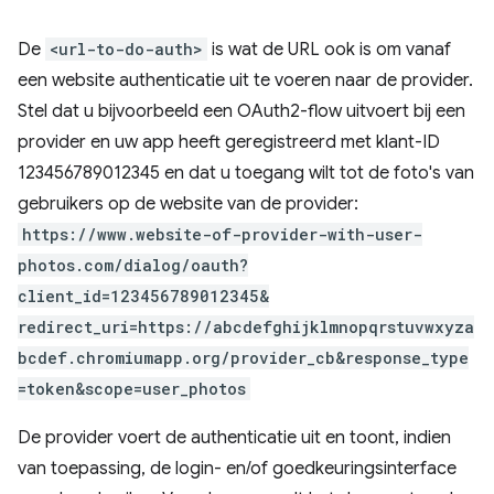
De
<url-to-do-auth>
is wat de URL ook is om vanaf
een website authenticatie uit te voeren naar de provider.
Stel dat u bijvoorbeeld een OAuth2-flow uitvoert bij een
provider en uw app heeft geregistreerd met klant-ID
123456789012345 en dat u toegang wilt tot de foto's van
gebruikers op de website van de provider:
https://www.website-of-provider-with-user-
photos.com/dialog/oauth?
client_id=123456789012345&
redirect_uri=https://abcdefghijklmnopqrstuvwxyza
bcdef.chromiumapp.org/provider_cb&response_type
=token&scope=user_photos
De provider voert de authenticatie uit en toont, indien
van toepassing, de login- en/of goedkeuringsinterface