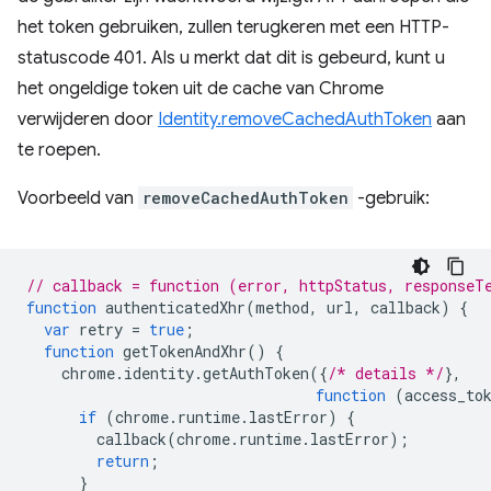
het token gebruiken, zullen terugkeren met een HTTP-
statuscode 401. Als u merkt dat dit is gebeurd, kunt u
het ongeldige token uit de cache van Chrome
verwijderen door
Identity.removeCachedAuthToken
aan
te roepen.
Voorbeeld van
removeCachedAuthToken
-gebruik:
// callback = function (error, httpStatus, responseT
function
authenticatedXhr
(
method
,
url
,
callback
)
{
var
retry
=
true
;
function
getTokenAndXhr
()
{
chrome
.
identity
.
getAuthToken
({
/* details */
},
function
(
access_to
if
(
chrome
.
runtime
.
lastError
)
{
callback
(
chrome
.
runtime
.
lastError
);
return
;
}