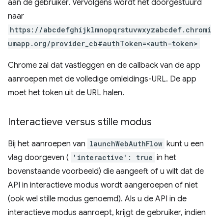
aan de gebruiker. Vervolgens wordt het doorgestuurd
naar
https://abcdefghijklmnopqrstuvwxyzabcdef.chromi
umapp.org/provider_cb#authToken=<auth-token>
Chrome zal dat vastleggen en de callback van de app
aanroepen met de volledige omleidings-URL. De app
moet het token uit de URL halen.
Interactieve versus stille modus
Bij het aanroepen van
launchWebAuthFlow
kunt u een
vlag doorgeven (
'interactive': true
in het
bovenstaande voorbeeld) die aangeeft of u wilt dat de
API in interactieve modus wordt aangeroepen of niet
(ook wel stille modus genoemd). Als u de API in de
interactieve modus aanroept, krijgt de gebruiker, indien