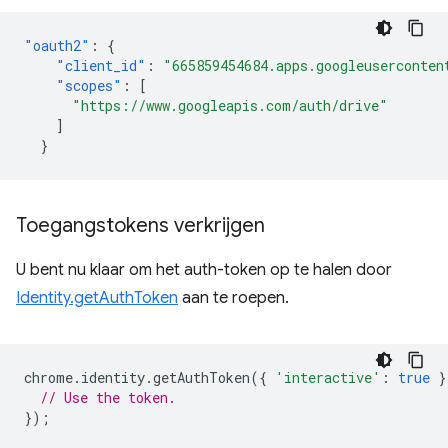
"oauth2"
:
{
"client_id"
:
"665859454684.apps.googleuserconten
"scopes"
:
[
"https://www.googleapis.com/auth/drive"
]
}
Toegangstokens verkrijgen
U bent nu klaar om het auth-token op te halen door
Identity.getAuthToken
aan te roepen.
chrome
.
identity
.
getAuthToken
({
'interactive'
:
true
}
// Use the token.
});