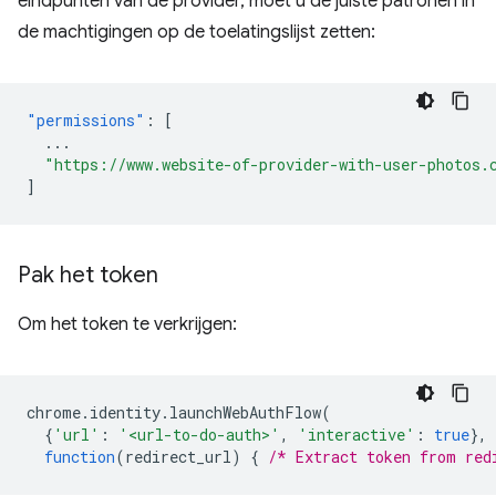
eindpunten van de provider, moet u de juiste patronen in
de machtigingen op de toelatingslijst zetten:
"permissions"
:
[
...
"https://www.website-of-provider-with-user-photos.
]
Pak het token
Om het token te verkrijgen:
chrome
.
identity
.
launchWebAuthFlow
(
{
'url'
:
'<url-to-do-auth>'
,
'interactive'
:
true
},
function
(
redirect_url
)
{
/* Extract token from red