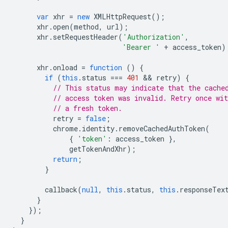
var
xhr
=
new
XMLHttpRequest
();
xhr
.
open
(
method
,
url
);
xhr
.
setRequestHeader
(
'Authorization'
,
'Bearer '
+
access_token
)
xhr
.
onload
=
function
()
{
if
(
this
.
status
===
401
 && 
retry
)
{
// This status may indicate that the cache
// access token was invalid. Retry once wit
// a fresh token.
retry
=
false
;
chrome
.
identity
.
removeCachedAuthToken
(
{
'token'
:
access_token
},
getTokenAndXhr
);
return
;
}
callback
(
null
,
this
.
status
,
this
.
responseTex
}
});
}