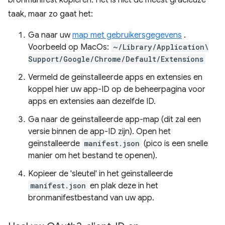
bronmanifest kopiëren. Het is niet de meest gracieuze
taak, maar zo gaat het:
Ga naar uw
map met gebruikersgegevens
.
Voorbeeld op MacOs:
~/Library/Application\
Support/Google/Chrome/Default/Extensions
Vermeld de geïnstalleerde apps en extensies en
koppel hier uw app-ID op de beheerpagina voor
apps en extensies aan dezelfde ID.
Ga naar de geïnstalleerde app-map (dit zal een
versie binnen de app-ID zijn). Open het
geïnstalleerde
manifest.json
(pico is een snelle
manier om het bestand te openen).
Kopieer de 'sleutel' in het geïnstalleerde
manifest.json
en plak deze in het
bronmanifestbestand van uw app.