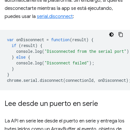
automáticamente la plataforma. Sin embargo, si quieres
desconectarte mientras la app se está ejecutando,
puedes usar la
serial.disconnect
:
var
onDisconnect
=
function
(
result
)
{
if
(
result
)
{
console
.
log
(
"Disconnected from the serial port"
)
}
else
{
console
.
log
(
"Disconnect failed"
);
}
}
chrome
.
serial
.
disconnect
(
connectionId
,
onDisconnect
)
Lee desde un puerto en serie
La API en serie lee desde el puerto en serie y entrega los
bytes leídos como un ArrayBuffer al evento. objetos de