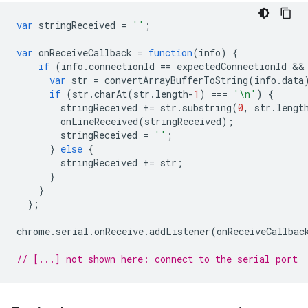
var
stringReceived
=
''
;
var
onReceiveCallback
=
function
(
info
)
{
if
(
info
.
connectionId
==
expectedConnectionId
 &&
var
str
=
convertArrayBufferToString
(
info
.
data
if
(
str
.
charAt
(
str
.
length
-
1
)
===
'\n'
)
{
stringReceived
+=
str
.
substring
(
0
,
str
.
lengt
onLineReceived
(
stringReceived
);
stringReceived
=
''
;
}
else
{
stringReceived
+=
str
;
}
}
};
chrome
.
serial
.
onReceive
.
addListener
(
onReceiveCallbac
// [...] not shown here: connect to the serial port