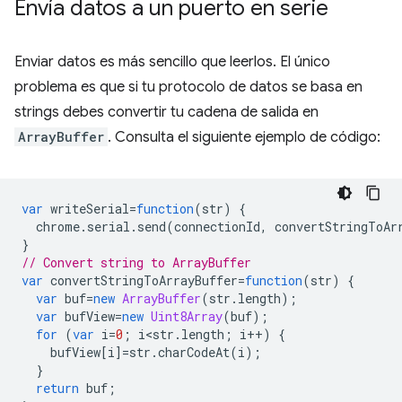
Envía datos a un puerto en serie
Enviar datos es más sencillo que leerlos. El único
problema es que si tu protocolo de datos se basa en
strings debes convertir tu cadena de salida en
ArrayBuffer
. Consulta el siguiente ejemplo de código:
var
writeSerial
=
function
(
str
)
{
chrome
.
serial
.
send
(
connectionId
,
convertStringToAr
}
// Convert string to ArrayBuffer
var
convertStringToArrayBuffer
=
function
(
str
)
{
var
buf
=
new
ArrayBuffer
(
str
.
length
);
var
bufView
=
new
Uint8Array
(
buf
);
for
(
var
i
=
0
;
i<str
.
length
;
i
++
)
{
bufView
[
i
]
=
str
.
charCodeAt
(
i
);
}
return
buf
;