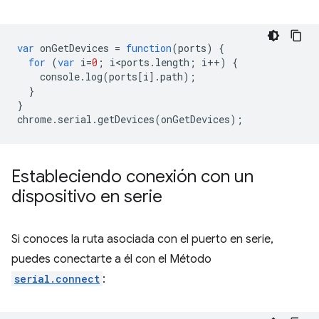
var
onGetDevices
=
function
(
ports
)
{
for
(
var
i
=
0
;
i<ports
.
length
;
i
++
)
{
console
.
log
(
ports
[
i
].
path
);
}
}
chrome
.
serial
.
getDevices
(
onGetDevices
);
Estableciendo conexión con un
dispositivo en serie
Si conoces la ruta asociada con el puerto en serie,
puedes conectarte a él con el Método
serial.connect
: