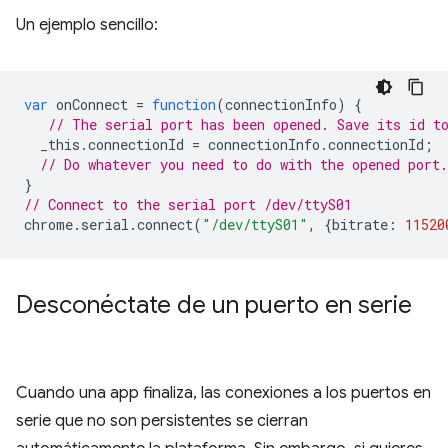
Un ejemplo sencillo:
var
onConnect
=
function
(
connectionInfo
)
{
// The serial port has been opened. Save its id t
_this
.
connectionId
=
connectionInfo
.
connectionId
;
// Do whatever you need to do with the opened port.
}
// Connect to the serial port /dev/ttyS01
chrome
.
serial
.
connect
(
"/dev/ttyS01"
,
{
bitrate
:
11520
Desconéctate de un puerto en serie
Cuando una app finaliza, las conexiones a los puertos en
serie que no son persistentes se cierran