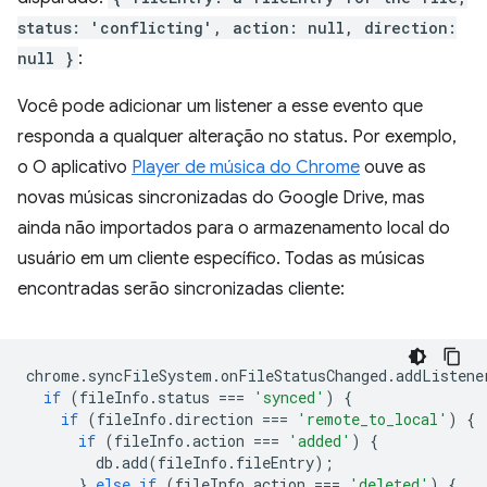
status: 'conflicting', action: null, direction:
null }
:
Você pode adicionar um listener a esse evento que
responda a qualquer alteração no status. Por exemplo,
o O aplicativo
Player de música do Chrome
ouve as
novas músicas sincronizadas do Google Drive, mas
ainda não importados para o armazenamento local do
usuário em um cliente específico. Todas as músicas
encontradas serão sincronizadas cliente:
chrome
.
syncFileSystem
.
onFileStatusChanged
.
addListene
if
(
fileInfo
.
status
===
'synced'
)
{
if
(
fileInfo
.
direction
===
'remote_to_local'
)
{
if
(
fileInfo
.
action
===
'added'
)
{
db
.
add
(
fileInfo
.
fileEntry
);
}
else
if
(
fileInfo
.
action
===
'deleted'
)
{