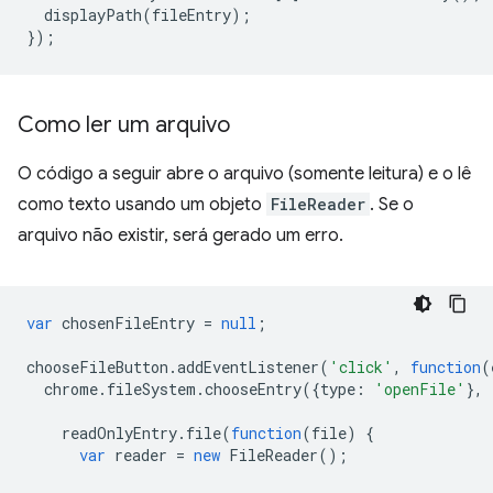
displayPath
(
fileEntry
);
});
Como ler um arquivo
O código a seguir abre o arquivo (somente leitura) e o lê
como texto usando um objeto
FileReader
. Se o
arquivo não existir, será gerado um erro.
var
chosenFileEntry
=
null
;
chooseFileButton
.
addEventListener
(
'click'
,
function
(
chrome
.
fileSystem
.
chooseEntry
({
type
:
'openFile'
},
readOnlyEntry
.
file
(
function
(
file
)
{
var
reader
=
new
FileReader
();