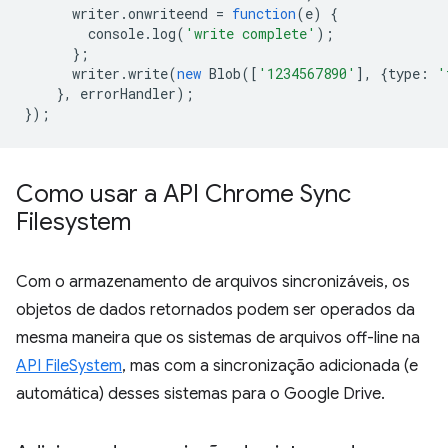
writer
.
onwriteend
=
function
(
e
)
{
console
.
log
(
'write complete'
);
};
writer
.
write
(
new
Blob
([
'1234567890'
],
{
type
:
'
},
errorHandler
);
});
Como usar a API Chrome Sync
Filesystem
Com o armazenamento de arquivos sincronizáveis, os
objetos de dados retornados podem ser operados da
mesma maneira que os sistemas de arquivos off-line na
API FileSystem
, mas com a sincronização adicionada (e
automática) desses sistemas para o Google Drive.