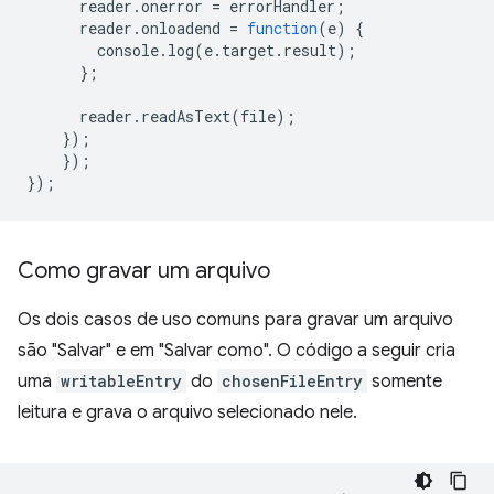
reader
.
onerror
=
errorHandler
;
reader
.
onloadend
=
function
(
e
)
{
console
.
log
(
e
.
target
.
result
);
};
reader
.
readAsText
(
file
);
});
});
});
Como gravar um arquivo
Os dois casos de uso comuns para gravar um arquivo
são "Salvar" e em "Salvar como". O código a seguir cria
uma
writableEntry
do
chosenFileEntry
somente
leitura e grava o arquivo selecionado nele.