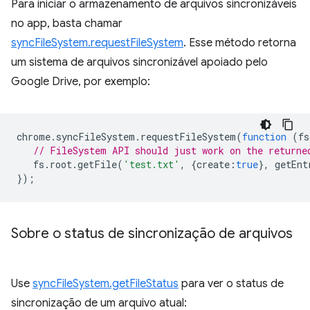
Para iniciar o armazenamento de arquivos sincronizáveis
no app, basta chamar
syncFileSystem.requestFileSystem
. Esse método retorna
um sistema de arquivos sincronizável apoiado pelo
Google Drive, por exemplo:
chrome
.
syncFileSystem
.
requestFileSystem
(
function
(
fs
// FileSystem API should just work on the returne
fs
.
root
.
getFile
(
'test.txt'
,
{
create
:
true
},
getEnt
});
Sobre o status de sincronização de arquivos
Use
syncFileSystem.getFileStatus
para ver o status de
sincronização de um arquivo atual: