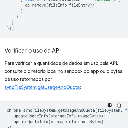
db
.
remove
(
fileInfo
.
fileEntry
);
}
}
}
});
Verificar o uso da API
Para verificar a quantidade de dados em uso pela API,
consulte o diretório local no sandbox do app ou o bytes
de uso retornados por
syncFileSystem.getUsageAndQuota
:
chrome
.
syncFileSystem
.
getUsageAndQuota
(
fileSystem
,
f
updateUsageInfo
(
storageInfo
.
usageBytes
);
updateQuotaInfo
(
storageInfo
.
quotaBytes
);
});