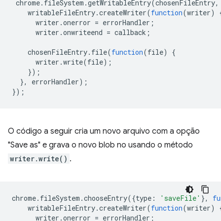
chrome
.
fileSystem
.
getWritableEntry
(
chosenFileEntry
,
writableFileEntry
.
createWriter
(
function
(
writer
)
writer
.
onerror
=
errorHandler
;
writer
.
onwriteend
=
callback
;
chosenFileEntry
.
file
(
function
(
file
)
{
writer
.
write
(
file
);
});
},
errorHandler
);
});
O código a seguir cria um novo arquivo com a opção
"Save as" e grava o novo blob no usando o método
writer.write()
.
chrome
.
fileSystem
.
chooseEntry
({
type
:
'saveFile'
},
fu
writableFileEntry
.
createWriter
(
function
(
writer
)
writer
.
onerror
=
errorHandler
;