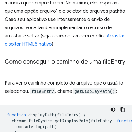
maneira que sempre fazem. No mínimo, eles esperam
que uma opção arquivo" e o seletor de arquivos padrão.
Caso seu aplicativo use intensamente o envio de
arquivos, você também implementar o recurso de
arrastar e soltar (veja abaixo e também confira
Arrastar
e soltar HTML5 nativo
).
Como conseguir o caminho de uma file
Entry
Para ver o caminho completo do arquivo que o usuário
selecionou,
fileEntry
, chame
getDisplayPath()
:
function
displayPath
(
fileEntry
)
{
chrome
.
fileSystem
.
getDisplayPath
(
fileEntry
,
functi
console
.
log
(
path
)