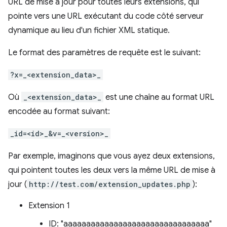
URL de mise à jour pour toutes leurs extensions, qui
pointe vers une URL exécutant du code côté serveur
dynamique au lieu d'un fichier XML statique.
Le format des paramètres de requête est le suivant:
?x=_<extension_data>_
Où
_<extension_data>_
est une chaîne au format URL
encodée au format suivant:
_id=<id>_&v=_<version>_
Par exemple, imaginons que vous ayez deux extensions,
qui pointent toutes les deux vers la même URL de mise à
jour (
http://test.com/extension_updates.php
):
Extension 1
ID: "aaaaaaaaaaaaaaaaaaaaaaaaaaaaaaaa"