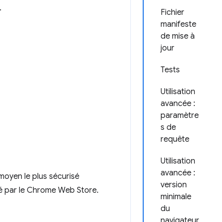
.
Fichier
manifeste
de mise à
jour
Tests
Utilisation
avancée :
paramètre
s de
requête
Utilisation
avancée :
 moyen le plus sécurisé
version
né par le Chrome Web Store.
minimale
du
navigateur