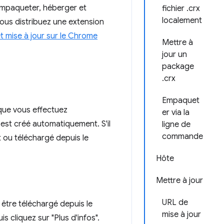
empaqueter, héberger et
fichier .crx
localement
vous distribuez une extension
 mise à jour sur le Chrome
Mettre à
jour un
package
.crx
Empaquet
que vous effectuez
er via la
est créé automatiquement. S'il
ligne de
commande
 ou téléchargé depuis le
Hôte
Mettre à jour
URL de
être téléchargé depuis le
mise à jour
 cliquez sur "Plus d'infos".