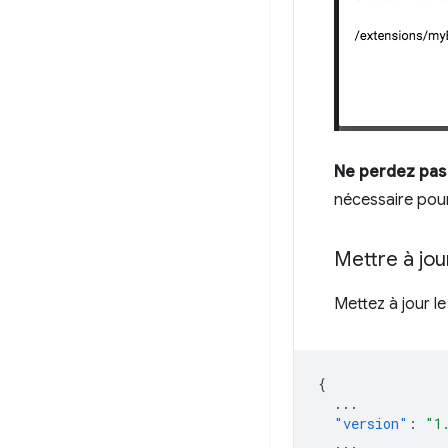
Ne perdez pas l
nécessaire pou
Mettre à jo
Mettez à jour le
{
...
"version"
:
"1
...