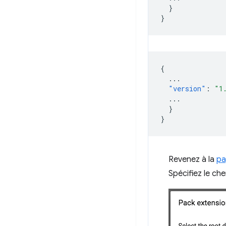
}
}
{
...
"version"
:
"1
...
}
}
Revenez à la
pa
Spécifiez le ch