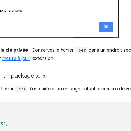
a clé privée !
Conservez le fichier
.pem
dans un endroit secre
r
mettre à jour
l'extension.
ur un package
.
crx
 fichier
.crx
d'une extension en augmentant le numéro de v
.5"
,