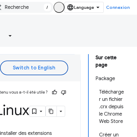
/
Connexion
Sur cette
page
Package
Télécharge
enu vous a-t-il été utile ?
r un fichier
inux
.crx depuis
le Chrome
Web Store
installer des extensions
Créer un