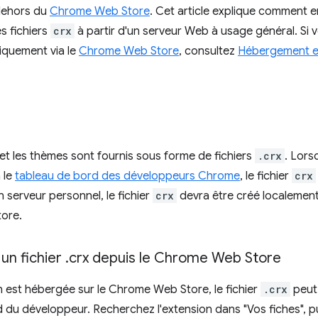
dehors du
Chrome Web Store
. Cet article explique comment 
s fichiers
crx
à partir d'un serveur Web à usage général. Si 
iquement via le
Chrome Web Store
, consultez
Hébergement et
et les thèmes sont fournis sous forme de fichiers
.crx
. Lors
a le
tableau de bord des développeurs Chrome
, le fichier
crx
n serveur personnel, le fichier
crx
devra être créé localement
ore.
un fichier
.
crx depuis le Chrome Web Store
n est hébergée sur le Chrome Web Store, le fichier
.crx
peut 
 du développeur. Recherchez l'extension dans "Vos fiches", puis