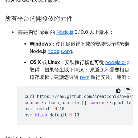
和 Android 4.x 以上版本。
所有平台的開發依附元件
需要搭配
npm
的
Node.js
0.10.0 以上版本：
Windows
：使用從這裡下載的安裝執行檔安裝
Node.js
nodejs.org
.
OS X
或
Linux
：安裝執行檔也可從
nodejs.org
取得。如果發生以下情況： 來避免不需要根目
錄存取權，建議您透過
nvm
進行安裝。 範例：
curl
https://raw.github.com/creationix/nvm/ma
source
~/.bash_profile
||
source
~/.profile
|
nvm
install
0
.10

nvm
alias
default
0