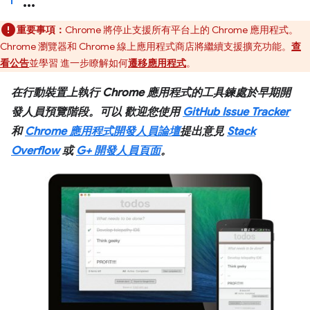
重要事項：
Chrome 將停止支援所有平台上的 Chrome 應用程式。
Chrome 瀏覽器和 Chrome 線上應用程式商店將繼續支援擴充功能。
查
看公告
並學習 進一步瞭解如何
遷移應用程式
。
在行動裝置上執行 Chrome 應用程式的工具鍊處於早期開
發人員預覽階段。可以 歡迎您使用
GitHub Issue Tracker
和
Chrome 應用程式開發人員論壇
提出意見
Stack
Overflow
或
G+ 開發人員頁面
。