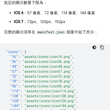
規定的圖示數量下限為：
iOS 6
：57 像素、72 像素、114 像素、144 像素
iOS 7
：72px、120px、152px
完整的圖示清單在
manifest.json
檔案中如下所示：
"icons"
:
{
"16"
:
"assets/icons/icon16.png"
,
"36"
:
"assets/icons/icon36.png"
,
"48"
:
"assets/icons/icon48.png"
,
"57"
:
"assets/icons/icon57.png"
,
"72"
:
"assets/icons/icon72.png"
,
"78"
:
"assets/icons/icon78.png"
,
"96"
:
"assets/icons/icon96.png"
,
"114"
:
"assets/icons/icon114.png"
,
"120"
:
"assets/icons/icon120.png"
,
"128"
:
"assets/icons/icon128.png"
,
"144"
:
"assets/icons/icon144.png"
,