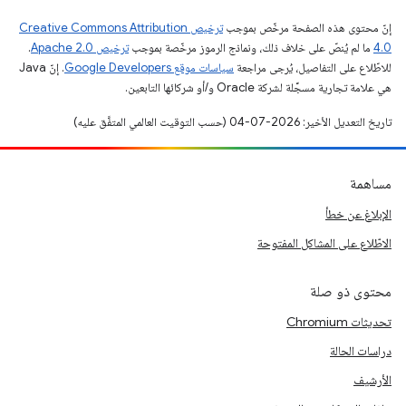
إنّ محتوى هذه الصفحة مرخّص بموجب
ترخيص Creative Commons Attribution
4.0‏
ما لم يُنصّ على خلاف ذلك، ونماذج الرموز مرخّصة بموجب
ترخيص Apache 2.0‏
.
للاطّلاع على التفاصيل، يُرجى مراجعة
سياسات موقع Google Developers‏
. إنّ Java
هي علامة تجارية مسجَّلة لشركة Oracle و/أو شركائها التابعين.
تاريخ التعديل الأخير: 2026-07-04 (حسب التوقيت العالمي المتفَّق عليه)
مساهمة
الإبلاغ عن خطأ
الاطّلاع على المشاكل المفتوحة
محتوى ذو صلة
تحديثات Chromium
دراسات الحالة
الأرشيف