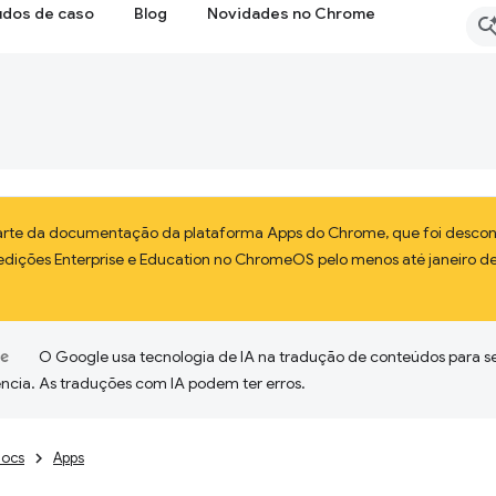
udos de caso
Blog
Novidades no Chrome
parte da documentação da plataforma Apps do Chrome, que foi descont
 edições Enterprise e Education no ChromeOS pelo menos até janeiro d
O Google usa tecnologia de IA na tradução de conteúdos para s
ncia. As traduções com IA podem ter erros.
ocs
Apps