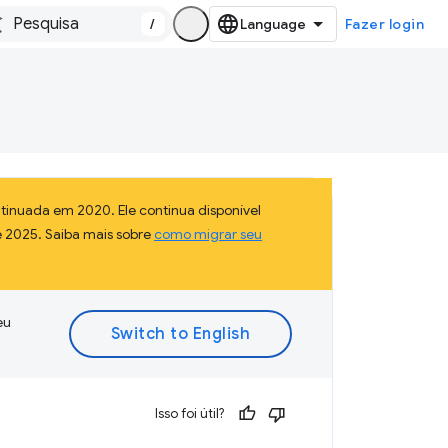
/
Fazer login
inuada em 2020. Ele continua disponível
e 2025. Saiba mais sobre
como migrar seu
eu
Isso foi útil?