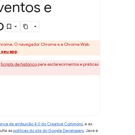
ventos e
o
no Chrome. O navegador Chrome e a Chrome Web
 seu app
.
e
Scripts de histórico
para esclarecimentos e práticas
ença de atribuição 4.0 do Creative Commons
, e as
sulte as
políticas do site do Google Developers
. Java é