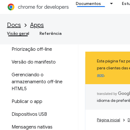
Documentos
Est
Atualização automática
APIs Storage
Docs
Apps
Visão geral
Referência
Conteúdo externo
Priorização off-line
Esta página faz 
Versão do manifesto
para clientes das
Gerenciando o
app
.
armazenamento off-line
HTML5
idioma de preferê
Publicar o app
Dispositivos USB
Página inicial
D
Mensagens nativas