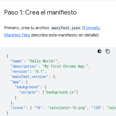
Paso 1: Crea el manifiesto
Primero, crea tu archivo
manifest.json
(
Formats:
Manifest Files
describe este manifiesto en detalle):
{
"name"
:
"Hello World!"
,
"description"
:
"My first Chrome App."
,
"version"
:
"0.1"
,
"manifest_version"
:
2
,
"app"
:
{
"background"
:
{
"scripts"
:
[
"background.js"
]
}
},
"icons"
:
{
"16"
:
"calculator-16.png"
,
"128"
:
"cal
}