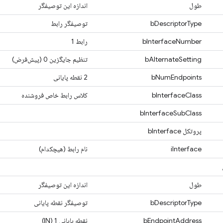
طول
اندازه این توصیفگر
bDescriptorType
توصیفگر رابط
bInterfaceNumber
رابط 1
bAlternateSetting
تنظیم جایگزین 0 (پیش‌فرض)
bNumEndpoints
2 نقطه پایانی
bInterfaceClass
کلاس رابط خاص فروشنده
bInterfaceSubClass
پروتکل bInterface
iInterface
نام رابط (هیچکدام)
طول
اندازه این توصیفگر
bDescriptorType
توصیفگر نقطه پایانی
bEndpointAddress
نقطه پایانی 1 (IN)