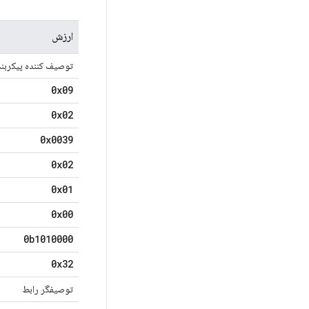
ارزش
توصیف کننده پیکربن
0x09
0x02
0x0039
0x02
0x01
0x00
0b1010000
0x32
توصیفگر رابط