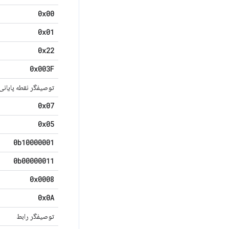
0x00
0x01
0x22
0x003F
توصیفگر نقطه پایانی
0x07
0x05
0b10000001
0b00000011
0x0008
0x0A
توصیفگر رابط