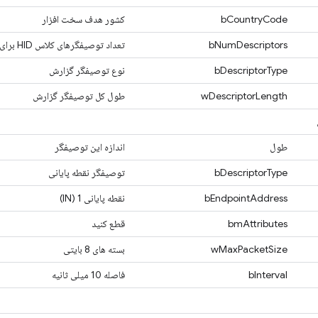
bCountryCode
کشور هدف سخت افزار
bNumDescriptors
تعداد توصیفگرهای کلاس HID برای دنبال کردن
bDescriptorType
نوع توصیفگر گزارش
wDescriptorLength
طول کل توصیفگر گزارش
طول
اندازه این توصیفگر
bDescriptorType
توصیفگر نقطه پایانی
bEndpointAddress
نقطه پایانی 1 (IN)
bmAttributes
قطع کنید
wMaxPacketSize
بسته های 8 بایتی
bInterval
فاصله 10 میلی ثانیه