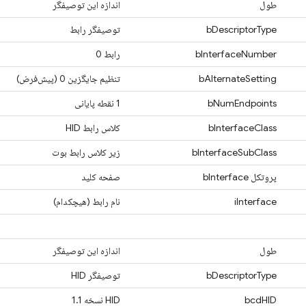
طول
اندازه این توصیفگر
bDescriptorType
توصیفگر رابط
bInterfaceNumber
رابط 0
bAlternateSetting
تنظیم جایگزین 0 (پیش‌فرض)
bNumEndpoints
1 نقطه پایانی
bInterfaceClass
کلاس رابط HID
bInterfaceSubClass
زیر کلاس رابط بوت
پروتکل bInterface
صفحه کلید
iInterface
نام رابط (هیچکدام)
طول
اندازه این توصیفگر
bDescriptorType
توصیفگر HID
bcdHID
HID نسخه 1.1