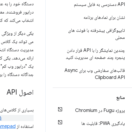
دستگاه خود را به ع
API دسترسی به فایل سیستم
درایور فروشنده، مع
نشان برای نمادهای برنامه
انتخاب می‌کند که کدا
تایپوگرافی پیشرفته با فونت های
محلی
می تواند یک کلاس ا
چندین نمایشگر را با API قرار دادن
پنجره چند صفحه ای مدیریت کنید
یک "درایور وب کم" 
قالب‌های سفارشی وب برای Async
جداگانه دستگاه را ب
Clipboard API
اصول API
منابع
بسیاری از کلاس‌های USB استاندارد دارای APIهای وب مربوطه هستند. به عنوان مثال، یک صفحه می تواند با استفاده
پروژه Fugu در Chromium
getUserMedia()
یادگیری PWA: قابلیت ها
استفاده از
amepad