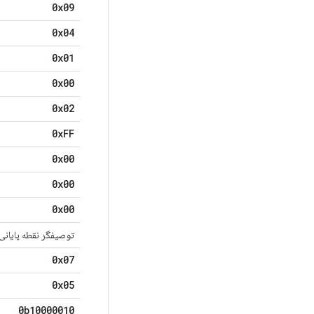
0x09
0x04
0x01
0x00
0x02
0x
FF
0x00
0x00
0x00
توصیفگر نقطه پایانی
0x07
0x05
0b10000010