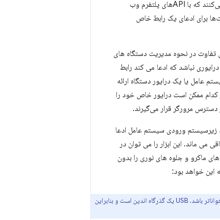
دستگاه‌ها تعریف کلاس استاندارد شده را پیاده‌سازی نمی‌کنند، همه دستگاه‌ها ویژگی‌هایی را اجرا نمی‌کنند که با APIهای پلتفرم وب
رائه راهی برای سایت‌ها برای ادعای یک رابط خاص
 فرمی به پلتفرم دیگر به دلیل تفاوت در نحوه مدیریت دستگاه های
رایوری نباشد که ادعا می کند رابط
م عامل یا یک درایور دستگاه ارائه
دین رابط ارائه دهند، که هر کدام ممکن است درایور خاص خود را
دسترس مرورگر قرار می‌گیرند.
 ممکن است یک رابط کلاس HID ارائه کند که توسط زیرسیستم ورودی سیستم عامل ادعا
د و یک رابط خاص فروشنده که برای استفاده توسط ابزار پیکربندی در دسترس WebUSB باقی می ماند. این ابزار را می توان در
دهای ماکرو و جلوه های نوری را بدون
این خواهد بود:
مقادیر موجود در این و سایر جداول در این سند به صورت هگزادسیمال یا باینری ارائه شده است، هر کدام که خواناتر باشد. USB یک گذرگاه اندین است و بنابراین