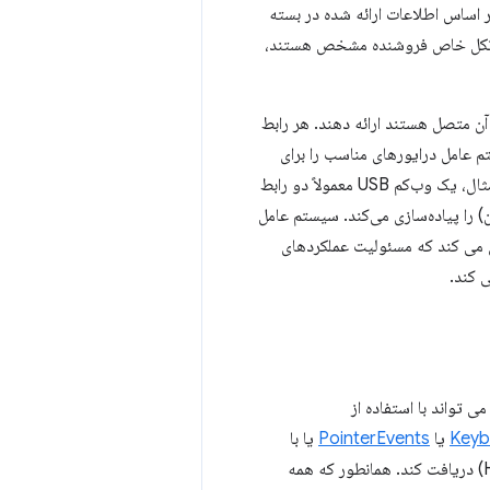
اساس اطلاعات ارائه شده در بسته
پروتکل خاص فروشنده مشخص هستند،
نی که به آن متصل هستند ارائه دهند. هر رابط
 عامل درایورهای مناسب را برای
مدیریت دستگاه انتخاب می کند، هر رابط می تواند توسط یک درایور متفاوت ادعا شود. به عنوان مثال، یک وب‌کم USB معمولاً دو رابط
(برای دوربین) و دیگری کلاس صوتی USB (برای میکروفون) را پیاده‌سازی می‌کند. سیستم عامل
ی می کند که مسئولیت عملکردهای
 کند.
Keyb
یا
PointerEvents
یا با
API، رویدادهای ورودی را از دستگاه کلاس رابط انسانی (HID) دریافت کند. همانطور که همه