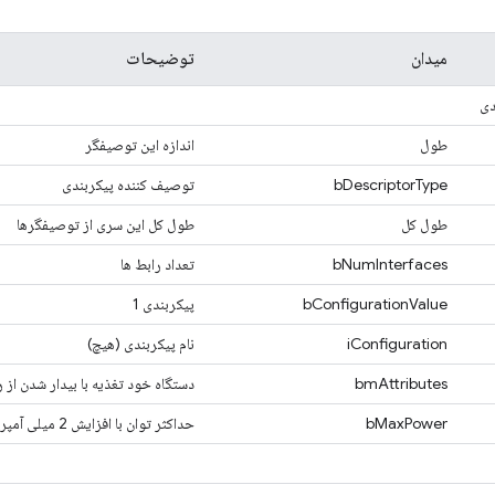
میدان
توضیحات
دی
طول
اندازه این توصیفگر
bDescriptorType
توصیف کننده پیکربندی
طول کل
طول کل این سری از توصیفگرها
bNumInterfaces
تعداد رابط ها
bConfigurationValue
پیکربندی 1
iConfiguration
نام پیکربندی (هیچ)
bmAttributes
دستگاه خود تغذیه با بیدار شدن از ر
bMaxPower
حداکثر توان با افزایش 2 میلی آمپر بیان می شود