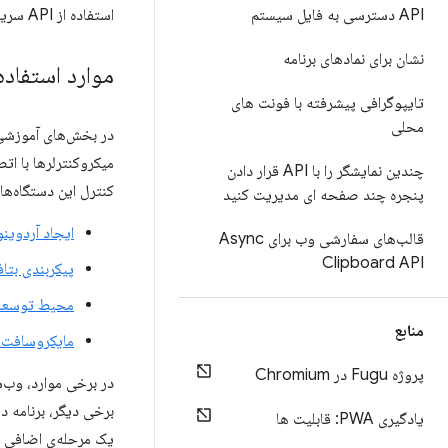
API دسترسی به فایل سیستم
استفاده از API سریال سطح بالاتر خود به جای API USB سطح پایین ارتباط برقرار کنند.
نشان برای نمادهای برنامه
موارد استفاده
تایپوگرافی پیشرفته با فونت های
محلی
در بخش‌های آموزشی، 
میکروکنترلرها با ات
چندین نمایشگر را با API قرار دادن
کنترل این دستگاه‌ها
پنجره چند صفحه ای مدیریت کنید
ایجاد آردوینو
قالب‌های سفارشی وب برای Async
Clipboard API
پیکربندی بتا
محیط توسعه وب no
منابع
مایکروسافت 
پروژه Fugu در Chromium
در برخی موارد، وب‌س
یادگیری PWA: قابلیت ها
یک مرحله‌ی اضافی مان