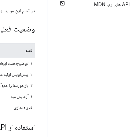
API های وب MDN
در تمام این موارد، 
وضعیت فعلی
قدم
۱. توضیح‌دهنده ایجاد کنید
۲. پیش‌نویس اولیه مشخصات را ایجاد کنید
۳. بازخوردها را جمع‌آوری کنید و روی طراحی تکرار کنید
۴. آزمایش مبدا
۵. راه‌اندازی
استفاده از API سریال وب