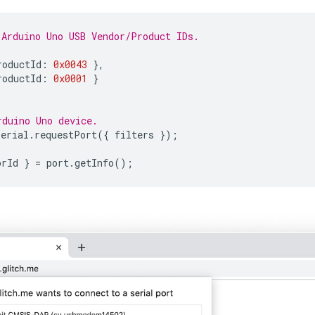
 Arduino Uno USB Vendor/Product IDs.
roductId
:
0x0043
},
roductId
:
0x0001
}
rduino Uno device.
serial
.
requestPort
({
filters
});
orId
}
=
port
.
getInfo
();