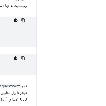
وب‌سایت به آنها دست
تابع
questPort()
فیلترها برای تطبیق هر دستگاه 
USB اختیاری (
tId