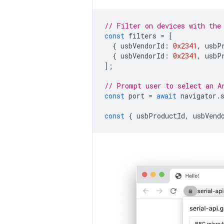
// Filter on devices with the
const
filters
=
[
{
usbVendorId
:
0x2341
,
usbP
{
usbVendorId
:
0x2341
,
usbP
];
// Prompt user to select an A
const
port
=
await
navigator
.
const
{
usbProductId
,
usbVend