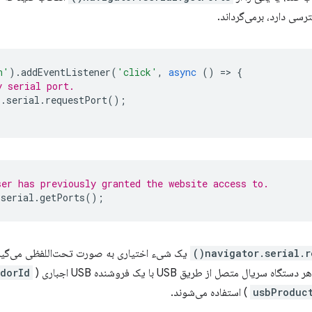
رسی دارد، برمی‌گرداند.
n'
).
addEventListener
(
'click'
,
async
()
=
>
{
y serial port.
r
.
serial
.
requestPort
();
ser has previously granted the website access to.
.
serial
.
getPorts
();
navigator.serial.re
یک شیء اختیاری به صورت تحت‌اللفظی می‌گیرد ک
سریال متصل از طریق USB با یک فروشنده USB اجباری (
dorId
usbProduc
) استفاده می‌شوند.