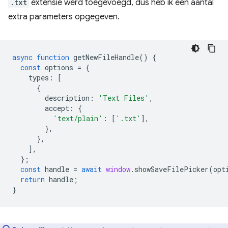
.txt
extensie werd toegevoegd, dus heb ik een aantal
extra parameters opgegeven.
async
function
getNewFileHandle
()
{
const
options
=
{
types
:
[
{
description
:
'Text Files'
,
accept
:
{
'text/plain'
:
[
'.txt'
],
},
},
],
};
const
handle
=
await
window
.
showSaveFilePicker
(
opt
return
handle
;
}