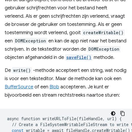
gebruiker schrijfrechten voor het bestand heeft
verleend. Als er geen schrijfrechten zijn verleend, vraagt ​​
de browser de gebruiker om toestemming. Als er geen
toestemming wordt verleend, gooit
createWritable()
een
DOMException
en kan de app niet naar het bestand
schrijven. In de teksteditor worden de
DOMException
objecten afgehandeld in de
saveFile()
methode.
De
write()
-methode accepteert een string, wat nodig
is voor een teksteditor. Maar de methode kan ook een
BufferSource
of een
Blob
accepteren. Je kunt er
bijvoorbeeld een stream rechtstreeks naartoe sturen:
async
function
writeURLToFile
(
fileHandle
,
url
)
{
//
Create
a
FileSystemWritableFileStream
to
write
const
writable
=
await
fileHandle
.
createWritable
()