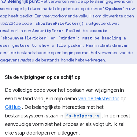
Belangrijk punt:
Het verwerken van de op te slaan gegevens kan
soms enige tijd duren nadat de gebruiker op de knop '
Opslaan
' in uw
app heeft geklikt. Een veelvoorkomende valkuil is om dit werk te doen
voordat
de code `
is uitgevoerd, wat
showSaveFilePicker()
resulteert in een
SecurityError Failed to execute
'showSaveFilePicker' on 'Window': Must be handling a
Haal in plaats daarvan
user gesture to show a file picker.
eerst de bestands-handle op en begin pas met het verwerken van de
gegevens
nadat
u de bestands-handle hebt verkregen.
Sla de wijzigingen op de schijf op
.
De volledige code voor het opslaan van wijzigingen in
een bestand vind je in mijn demo
van de teksteditor
op
GitHub
. De belangrijkste interacties met het
bestandssysteem staan ​​in
fs-helpers.js
. In de meest
eenvoudige vorm ziet het proces er als volgt uit. Ik zal
elke stap doorlopen en uitleggen.