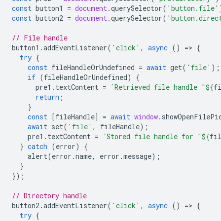
const
button1
=
document
.
querySelector
(
'button.file'
const
button2
=
document
.
querySelector
(
'button.direc
// File handle
button1
.
addEventListener
(
'click'
,
async
()
=
>
{
try
{
const
fileHandleOrUndefined
=
await
get
(
'file'
);
if
(
fileHandleOrUndefined
)
{
pre1
.
textContent
=
`Retrieved file handle "
${
f
return
;
}
const
[
fileHandle
]
=
await
window
.
showOpenFilePi
await
set
(
'file'
,
fileHandle
);
pre1
.
textContent
=
`Stored file handle for "
${
fi
}
catch
(
error
)
{
alert
(
error
.
name
,
error
.
message
);
}
});
// Directory handle
button2
.
addEventListener
(
'click'
,
async
()
=
>
{
try
{