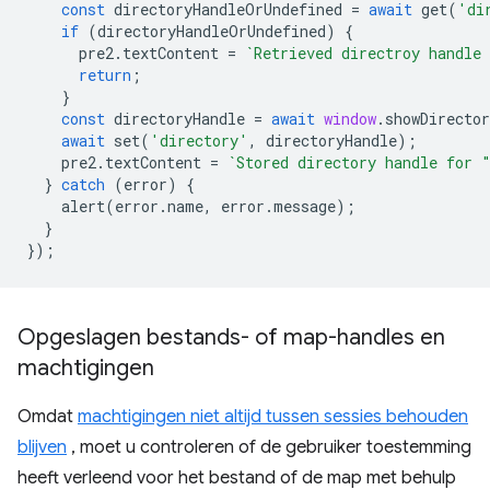
const
directoryHandleOrUndefined
=
await
get
(
'di
if
(
directoryHandleOrUndefined
)
{
pre2
.
textContent
=
`Retrieved directroy handle
return
;
}
const
directoryHandle
=
await
window
.
showDirecto
await
set
(
'directory'
,
directoryHandle
);
pre2
.
textContent
=
`Stored directory handle for 
}
catch
(
error
)
{
alert
(
error
.
name
,
error
.
message
);
}
});
Opgeslagen bestands- of map-handles en
machtigingen
Omdat
machtigingen niet altijd tussen sessies behouden
blijven
, moet u controleren of de gebruiker toestemming
heeft verleend voor het bestand of de map met behulp