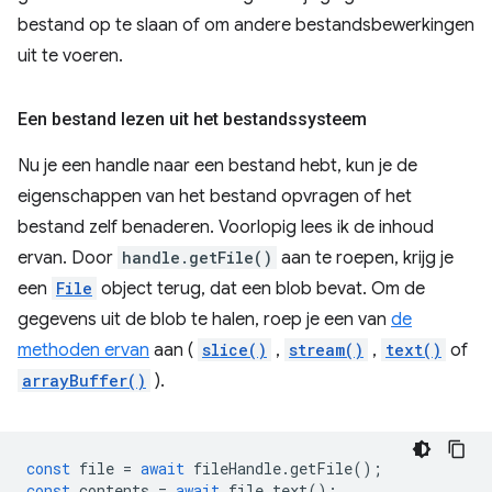
bestand op te slaan of om andere bestandsbewerkingen
uit te voeren.
Een bestand lezen uit het bestandssysteem
Nu je een handle naar een bestand hebt, kun je de
eigenschappen van het bestand opvragen of het
bestand zelf benaderen. Voorlopig lees ik de inhoud
ervan. Door
handle.getFile()
aan te roepen, krijg je
een
File
object terug, dat een blob bevat. Om de
gegevens uit de blob te halen, roep je een van
de
methoden ervan
aan (
slice()
,
stream()
,
text()
of
arrayBuffer()
).
const
file
=
await
fileHandle
.
getFile
();
const
contents
=
await
file
.
text
();