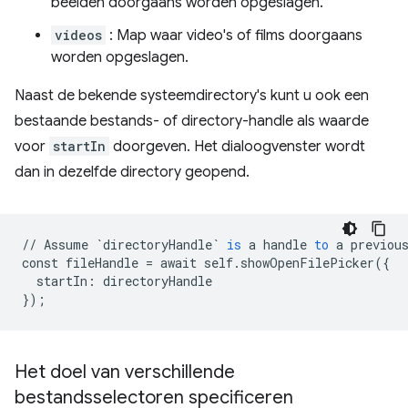
beelden doorgaans worden opgeslagen.
videos
: Map waar video's of films doorgaans
worden opgeslagen.
Naast de bekende systeemdirectory's kunt u ook een
bestaande bestands- of directory-handle als waarde
voor
startIn
doorgeven. Het dialoogvenster wordt
dan in dezelfde directory geopend.
//
Assume
`directoryHandle`
is
a
handle
to
a
previou
const
fileHandle
=
await
self
.
showOpenFilePicker
(
{
startIn
:
directoryHandle
}
);
Het doel van verschillende
bestandsselectoren specificeren