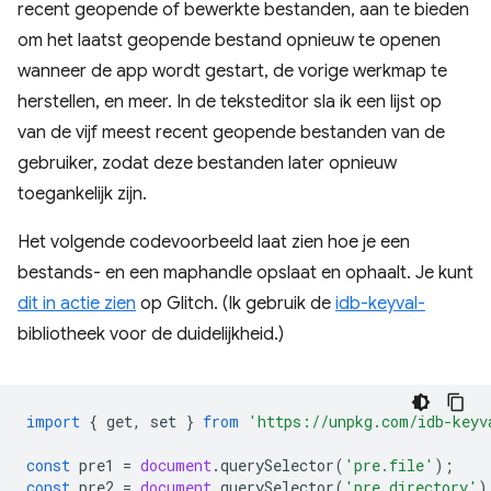
recent geopende of bewerkte bestanden, aan te bieden
om het laatst geopende bestand opnieuw te openen
wanneer de app wordt gestart, de vorige werkmap te
herstellen, en meer. In de teksteditor sla ik een lijst op
van de vijf meest recent geopende bestanden van de
gebruiker, zodat deze bestanden later opnieuw
toegankelijk zijn.
Het volgende codevoorbeeld laat zien hoe je een
bestands- en een maphandle opslaat en ophaalt. Je kunt
dit in actie zien
op Glitch. (Ik gebruik de
idb-keyval-
bibliotheek voor de duidelijkheid.)
import
{
get
,
set
}
from
'https://unpkg.com/idb-keyv
const
pre1
=
document
.
querySelector
(
'pre.file'
);
const
pre2
=
document
.
querySelector
(
'pre.directory'
)