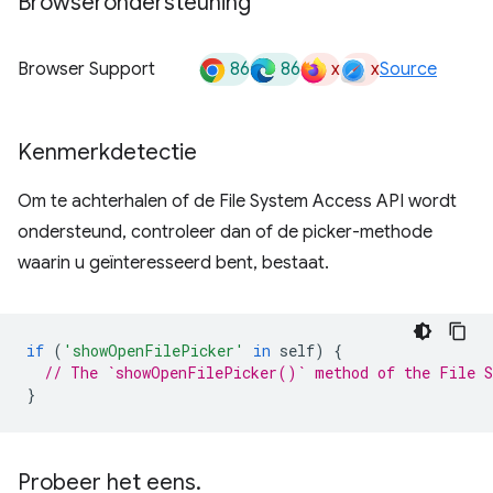
Browserondersteuning
86
86
x
x
Browser Support
Source
Kenmerkdetectie
Om te achterhalen of de File System Access API wordt
ondersteund, controleer dan of de picker-methode
waarin u geïnteresseerd bent, bestaat.
if
(
'showOpenFilePicker'
in
self
)
{
// The `showOpenFilePicker()` method of the File S
}
Probeer het eens
.