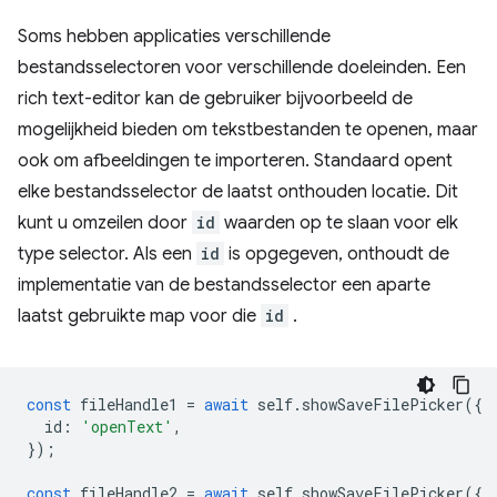
Soms hebben applicaties verschillende
bestandsselectoren voor verschillende doeleinden. Een
rich text-editor kan de gebruiker bijvoorbeeld de
mogelijkheid bieden om tekstbestanden te openen, maar
ook om afbeeldingen te importeren. Standaard opent
elke bestandsselector de laatst onthouden locatie. Dit
kunt u omzeilen door
id
waarden op te slaan voor elk
type selector. Als een
id
is opgegeven, onthoudt de
implementatie van de bestandsselector een aparte
laatst gebruikte map voor die
id
.
const
fileHandle1
=
await
self
.
showSaveFilePicker
({
id
:
'openText'
,
});
const
fileHandle2
=
await
self
.
showSaveFilePicker
({