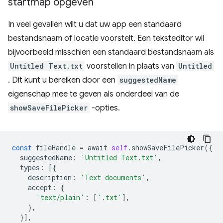
startmap opgeven
In veel gevallen wilt u dat uw app een standaard
bestandsnaam of locatie voorstelt. Een teksteditor wil
bijvoorbeeld misschien een standaard bestandsnaam als
Untitled Text.txt
voorstellen in plaats van
Untitled
. Dit kunt u bereiken door een
suggestedName
eigenschap mee te geven als onderdeel van de
showSaveFilePicker
-opties.
const
fileHandle
=
await
self
.
showSaveFilePicker
({
suggestedName
:
'Untitled Text.txt'
,
types
:
[{
description
:
'Text documents'
,
accept
:
{
'text/plain'
:
[
'.txt'
],
},
}],