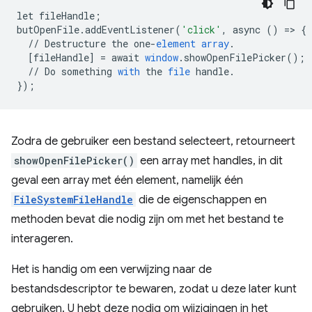
let
fileHandle
;
butOpenFile
.
addEventListener
(
'click'
,
async
()
=
>
{
//
Destructure
the
one
-
element
array
.
[
fileHandle
]
=
await
window
.
showOpenFilePicker
();
//
Do
something
with
the
file
handle
.
}
);
Zodra de gebruiker een bestand selecteert, retourneert
showOpenFilePicker()
een array met handles, in dit
geval een array met één element, namelijk één
FileSystemFileHandle
die de eigenschappen en
methoden bevat die nodig zijn om met het bestand te
interageren.
Het is handig om een ​​verwijzing naar de
bestandsdescriptor te bewaren, zodat u deze later kunt
gebruiken. U hebt deze nodig om wijzigingen in het