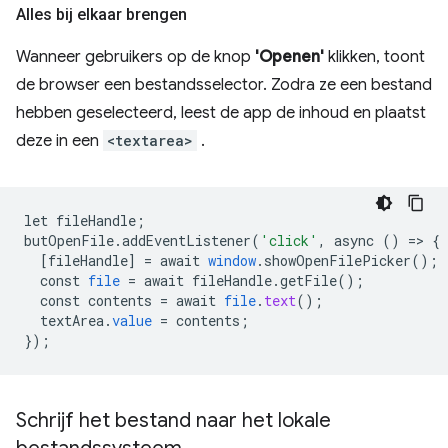
Alles bij elkaar brengen
Wanneer gebruikers op de knop
'Openen'
klikken, toont
de browser een bestandsselector. Zodra ze een bestand
hebben geselecteerd, leest de app de inhoud en plaatst
deze in een
<textarea>
.
let
fileHandle
;
butOpenFile
.
addEventListener
(
'click'
,
async
()
=
>
{
[
fileHandle
]
=
await
window
.
showOpenFilePicker
();
const
file
=
await
fileHandle
.
getFile
();
const
contents
=
await
file
.
text
();
textArea
.
value
=
contents
;
}
);
Schrijf het bestand naar het lokale