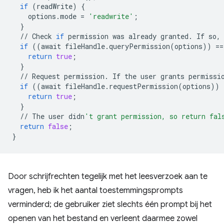
if
(
readWrite
)
{
options
.
mode
=
'readwrite'
;
}
//
Check
if
permission
was
already
granted
.
If
so
,
if
((
await
fileHandle
.
queryPermission
(
options
))
==
return
true
;
}
//
Request
permission
.
If
the
user
grants
permissi
if
((
await
fileHandle
.
requestPermission
(
options
))
return
true
;
}
//
The
user
didn
't grant permission, so return fal
return
false
;
}
Door schrijfrechten tegelijk met het leesverzoek aan te
vragen, heb ik het aantal toestemmingsprompts
verminderd; de gebruiker ziet slechts één prompt bij het
openen van het bestand en verleent daarmee zowel