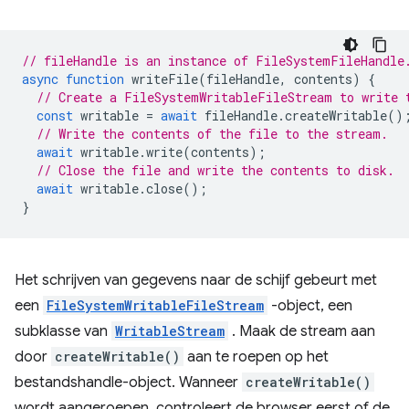
// fileHandle is an instance of FileSystemFileHandle
async
function
writeFile
(
fileHandle
,
contents
)
{
// Create a FileSystemWritableFileStream to write 
const
writable
=
await
fileHandle
.
createWritable
()
// Write the contents of the file to the stream.
await
writable
.
write
(
contents
);
// Close the file and write the contents to disk.
await
writable
.
close
();
}
Het schrijven van gegevens naar de schijf gebeurt met
een
FileSystemWritableFileStream
-object, een
subklasse van
WritableStream
. Maak de stream aan
door
createWritable()
aan te roepen op het
bestandshandle-object. Wanneer
createWritable()
wordt aangeroepen, controleert de browser eerst of de