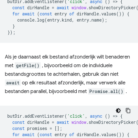
butDir
.
addEventListener
(
'click'
,
async
()
=
>
{
const
dirHandle
=
await
window
.
showDirectoryPicker
for
await
(
const
entry
of
dirHandle
.
values
())
{
console
.
log
(
entry
.
kind
,
entry
.
name
);
}
});
Als je daarnaast elk bestand afzonderlijk wilt benaderen
met
getFile()
, bijvoorbeeld om de individuele
bestandsgroottes te achterhalen, gebruik dan niet
await
op elk resultaat afzonderlijk, maar verwerk alle
bestanden parallel, bijvoorbeeld met
Promise.all()
.
butDir
.
addEventListener
(
'click'
,
async
()
=
>
{
const
dirHandle
=
await
window
.
showDirectoryPicker
const
promises
=
[];
for
await
(
const
entry
of
dirHandle
.
values
())
{