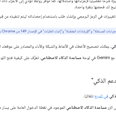
يزة شرحًا تفصيليًا لإجراءاتها واستدلالها، كما توفّر روابط تؤدي إلى الأجزاء ذات
يتيح لك فحصها بنقرة واحدة.
تغييرات في الرمز البرمجي وإنشاء طلب باستخدام إحصاءاته ليتم تنفيذه من قِب
 المستقلة" و"الإرشادات المفصّلة" و"إنشاء الطلبات" في الإصدار 149 من Chrome والإصدارات الأحدث.
كي
، يمكنك تصحيح الأخطاء في الأنماط والشبكة والأداء والمصادر على موقعك ال
ي لوحة
مساعدة الذكاء الاصطناعي
، تعرَّف على كيفية فتح اللو
دعم الذكي"
ذكي
في الدرج
تلقائيًا.
ى الزر
مساعدة الذكاء الاصطناعي
الموجود في نقطة الدخول العامة على يسار ش