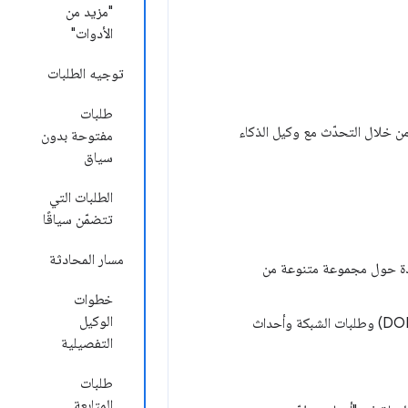
"مزيد من
الأدوات"
توجيه الطلبات
طلبات
 خلال التحدّث مع وكيل الذكاء
مفتوحة بدون
سياق
الطلبات التي
تتضمّن سياقًا
مسار المحادثة
ّدة حول مجموعة متنوعة من
خطوات
الوكيل
يضيّق نطاق البحث تلقائيًا ويختار سياقًا محدّدًا لتتحدث عنه، مثل عناصر نموذج المستند (DOM) وطلبات الشبكة وأحداث
التفصيلية
طلبات
المتابعة