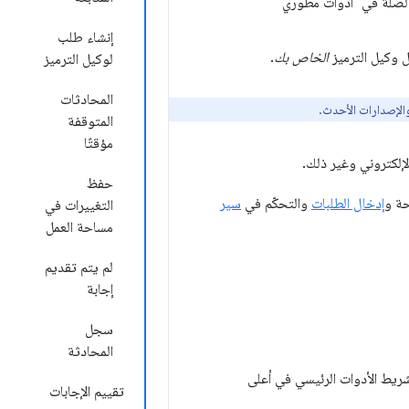
 الصلة في "أدوات مطوّري
إنشاء طلب
ل وكيل الترميز
الخاص بك
.
لوكيل الترميز
المحادثات
المتوقفة
مؤقتًا
إلكتروني وغير ذلك.
حفظ
حة و
إدخال الطلبات
والتحكّم في
سير
التغييرات في
مساحة العمل
لم يتم تقديم
إجابة
سجل
المحادثة
ريط الأدوات الرئيسي في أعلى
تقييم الإجابات