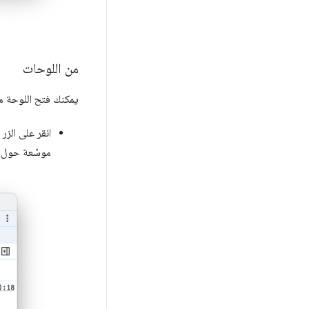
من اللوحات
يمكنك فتح اللوحة م
انقر على الزر
موسّعة حول ال