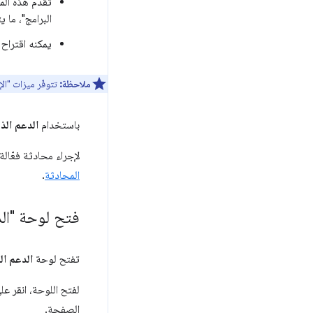
تقدّم هذه الم
البرامج"، ما 
يمكنه اقتراح 
ملاحظة:
تتوفّر ميزات "الإجراءات
باستخدام
الدعم الذ
لإجراء محادثة فعّالة مع Gemini ف
المحادثة
.
فتح لوحة "ال
تفتح لوحة
الدعم ال
لفتح اللوحة، انقر عل
الصفحة.