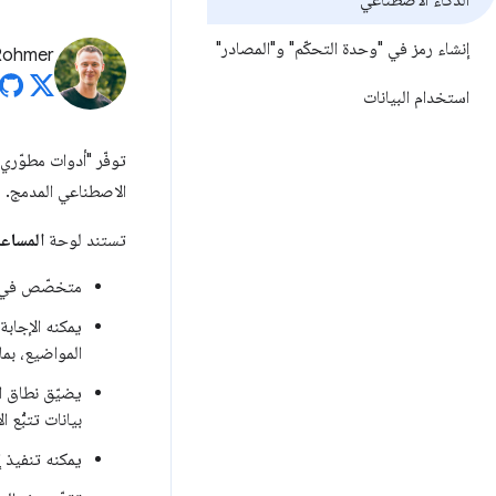
الذكاء الاصطناعي
إنشاء رمز في "وحدة التحكّم" و"المصادر"
Rohmer
استخدام البيانات
توفّر "أدوات مطوّري
الاصطناعي المدمج.
تستند لوحة
المساعد
متخصّص في ت
يمكنه الإجاب
المواضيع، بما
بيانات تتبُّع ا
يمكنه تنفيذ إ